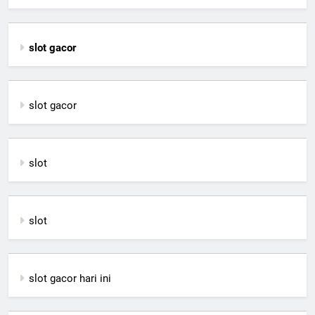
slot gacor
slot gacor
slot
slot
slot gacor hari ini