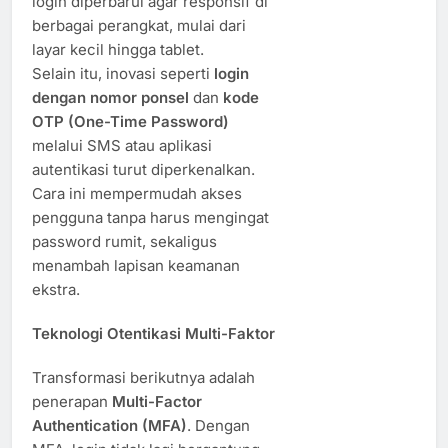
login diperbarui agar responsif di
berbagai perangkat, mulai dari
layar kecil hingga tablet.
Selain itu, inovasi seperti
login
dengan nomor ponsel
dan
kode
OTP (One-Time Password)
melalui SMS atau aplikasi
autentikasi turut diperkenalkan.
Cara ini mempermudah akses
pengguna tanpa harus mengingat
password rumit, sekaligus
menambah lapisan keamanan
ekstra.
Teknologi Otentikasi Multi-Faktor
Transformasi berikutnya adalah
penerapan
Multi-Factor
Authentication (MFA)
. Dengan