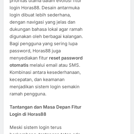
prioritas utama dalam evolusi fitur
login Horas88. Desain antarmuka
login dibuat lebih sederhana,
dengan navigasi yang jelas dan
dukungan bahasa lokal agar ramah
digunakan oleh berbagai kalangan.
Bagi pengguna yang sering lupa
password, Horas88 juga
menyediakan fitur
reset password
otomatis
melalui email atau SMS.
Kombinasi antara kesederhanaan,
kecepatan, dan keamanan
menjadikan sistem login semakin
ramah pengguna.
Tantangan dan Masa Depan Fitur
Login di Horas88
Meski sistem login terus