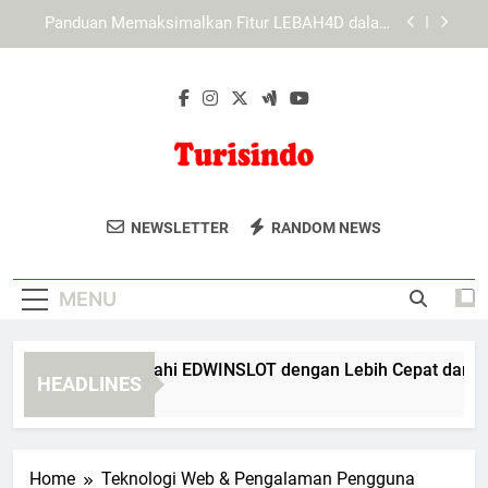
Skip
KAYA787 dan Upaya Membangun Sistem Layanan
to
yang Terpercaya bagi Pengguna
content
Cara Meningkatkan Efisiensi saat Mengakses
KAYA787 melalui Perangkat Pribadi
Panduan Menjelajahi EDWINSLOT dengan Lebih
Cepat dan Praktis di Berbagai Perangkat
Panduan Memaksimalkan Fitur LEBAH4D dalam
Aktivitas Harian
Turisindo
Jelajahi Destinasi Wisata Terbaik Di
KAYA787 dan Upaya Membangun Sistem Layanan
NEWSLETTER
RANDOM NEWS
yang Terpercaya bagi Pengguna
Indonesia Bersama Turisindo. Layanan
Cara Meningkatkan Efisiensi saat Mengakses
Wisata Profesional Untuk Perjalanan
KAYA787 melalui Perangkat Pribadi
MENU
Anda.
nduan Menjelajahi EDWINSLOT dengan Lebih Cepat dan Prakti
HEADLINES
eeks Ago
Home
Teknologi Web & Pengalaman Pengguna