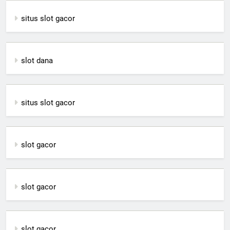
situs slot gacor
slot dana
situs slot gacor
slot gacor
slot gacor
slot gacor