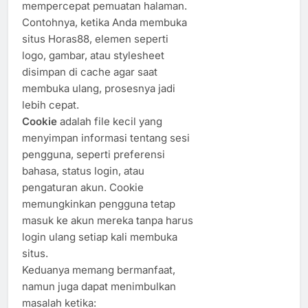
mempercepat pemuatan halaman.
Contohnya, ketika Anda membuka
situs Horas88, elemen seperti
logo, gambar, atau stylesheet
disimpan di cache agar saat
membuka ulang, prosesnya jadi
lebih cepat.
Cookie
adalah file kecil yang
menyimpan informasi tentang sesi
pengguna, seperti preferensi
bahasa, status login, atau
pengaturan akun. Cookie
memungkinkan pengguna tetap
masuk ke akun mereka tanpa harus
login ulang setiap kali membuka
situs.
Keduanya memang bermanfaat,
namun juga dapat menimbulkan
masalah ketika: