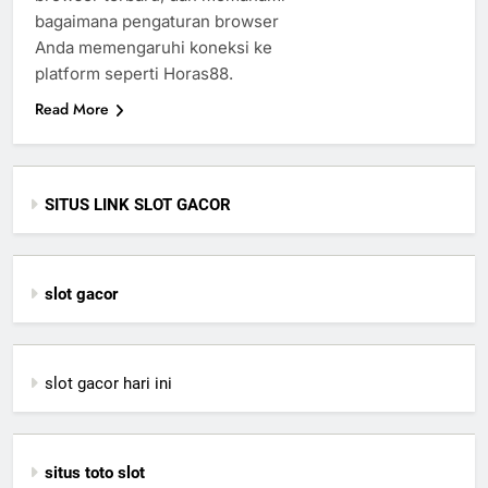
bagaimana pengaturan browser
Anda memengaruhi koneksi ke
platform seperti Horas88.
Read More
SITUS LINK SLOT GACOR
slot gacor
slot gacor hari ini
situs toto slot