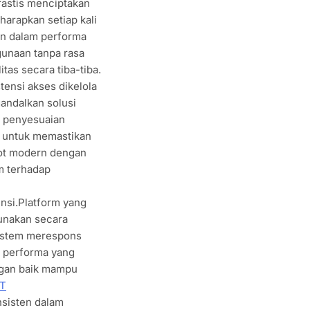
rastis menciptakan
harapkan setiap kali
en dalam performa
naan tanpa rasa
tas secara tiba-tiba.
ensi akses dikelola
gandalkan solusi
 penyesuaian
in untuk memastikan
lot modern dengan
m terhadap
ensi.Platform yang
gunakan secara
sistem merespons
i performa yang
engan baik mampu
OT
nsisten dalam