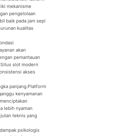
liki mekanisme
engan pengelolaan
il baik pada jam sepi
urunan kualitas
ondasi
layanan akan
.Dengan pemantauan
.Situs slot modern
nsistensi akses
gka panjang.Platform
gganggu kenyamanan
l menciptakan
a lebih nyaman
jutan teknis yang
 dampak psikologis