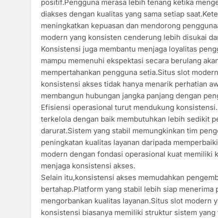
positif.Pengguna merasa lebih tenang ketika menge
diakses dengan kualitas yang sama setiap saat.Ket
meningkatkan kepuasan dan mendorong penggunaan
modern yang konsisten cenderung lebih disukai da
Konsistensi juga membantu menjaga loyalitas peng
mampu memenuhi ekspektasi secara berulang akan
mempertahankan pengguna setia.Situs slot mode
konsistensi akses tidak hanya menarik perhatian awa
membangun hubungan jangka panjang dengan pen
Efisiensi operasional turut mendukung konsistensi
terkelola dengan baik membutuhkan lebih sedikit 
darurat.Sistem yang stabil memungkinkan tim peng
peningkatan kualitas layanan daripada memperbaiki
modern dengan fondasi operasional kuat memiliki
menjaga konsistensi akses.
Selain itu,konsistensi akses memudahkan pengem
bertahap.Platform yang stabil lebih siap menerima
mengorbankan kualitas layanan.Situs slot modern
konsistensi biasanya memiliki struktur sistem yang