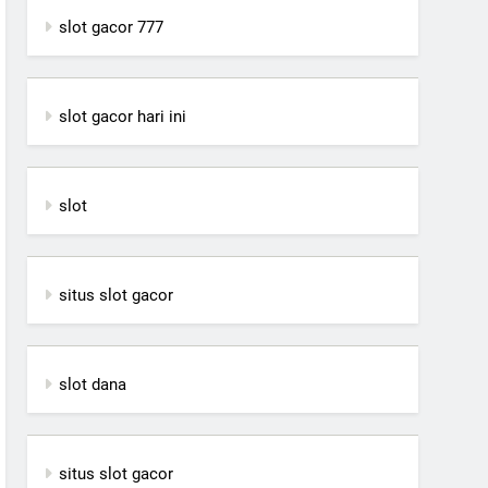
slot gacor 777
slot gacor hari ini
slot
situs slot gacor
slot dana
situs slot gacor