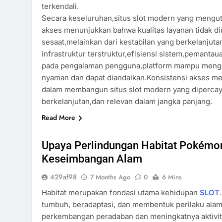
terkendali.
Secara keseluruhan,situs slot modern yang mengu
akses menunjukkan bahwa kualitas layanan tidak di
sesaat,melainkan dari kestabilan yang berkelanjut
infrastruktur terstruktur,efisiensi sistem,pemantau
pada pengalaman pengguna,platform mampu mengh
nyaman dan dapat diandalkan.Konsistensi akses me
dalam membangun situs slot modern yang dipercay
berkelanjutan,dan relevan dalam jangka panjang.
Read More
Upaya Perlindungan Habitat Pokémo
Keseimbangan Alam
429af98
7 Months Ago
0
6 Mins
Habitat merupakan fondasi utama kehidupan
SLOT
tumbuh, beradaptasi, dan membentuk perilaku alam
perkembangan peradaban dan meningkatnya aktivita