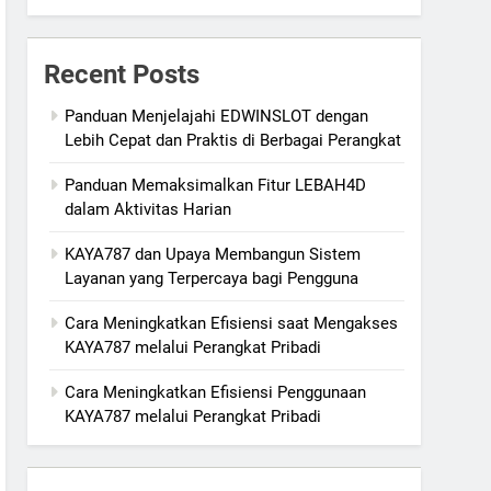
Recent Posts
Panduan Menjelajahi EDWINSLOT dengan
Lebih Cepat dan Praktis di Berbagai Perangkat
Panduan Memaksimalkan Fitur LEBAH4D
dalam Aktivitas Harian
KAYA787 dan Upaya Membangun Sistem
Layanan yang Terpercaya bagi Pengguna
Cara Meningkatkan Efisiensi saat Mengakses
KAYA787 melalui Perangkat Pribadi
Cara Meningkatkan Efisiensi Penggunaan
KAYA787 melalui Perangkat Pribadi