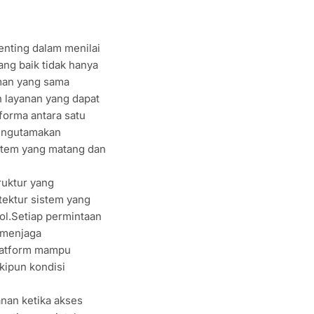
penting dalam menilai
ang baik tidak hanya
man yang sama
n layanan yang dapat
forma antara satu
mengutamakan
stem yang matang dan
ruktur yang
tektur sistem yang
rol.Setiap permintaan
 menjaga
platform mampu
kipun kondisi
nan ketika akses