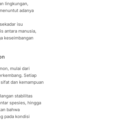
n lingkungan,
 menuntut adanya
sekadar isu
is antara manusia,
aga keseimbangan
on
on, mulai dari
erkembang. Setiap
k sifat dan kemampuan
angan stabilitas
antar spesies, hingga
kan bahwa
g pada kondisi