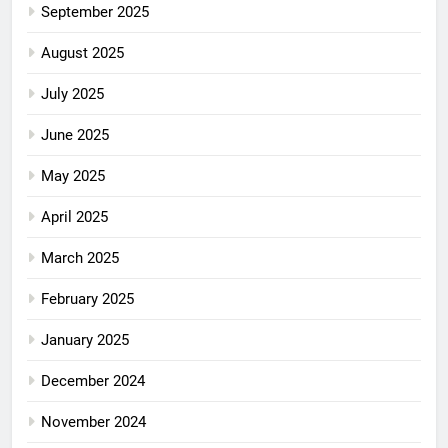
September 2025
August 2025
July 2025
June 2025
May 2025
April 2025
March 2025
February 2025
January 2025
December 2024
November 2024