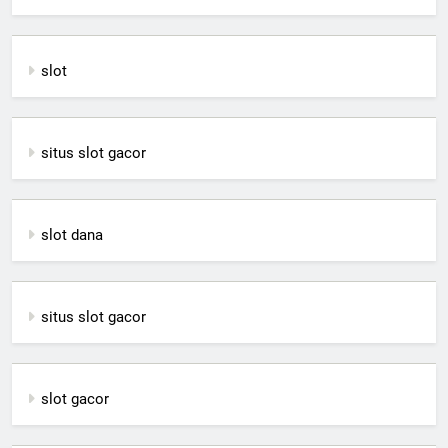
slot
situs slot gacor
slot dana
situs slot gacor
slot gacor