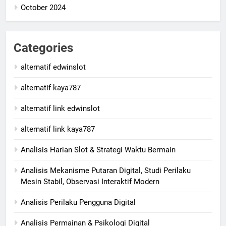
October 2024
Categories
alternatif edwinslot
alternatif kaya787
alternatif link edwinslot
alternatif link kaya787
Analisis Harian Slot & Strategi Waktu Bermain
Analisis Mekanisme Putaran Digital, Studi Perilaku
Mesin Stabil, Observasi Interaktif Modern
Analisis Perilaku Pengguna Digital
Analisis Permainan & Psikologi Digital