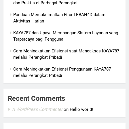
dan Praktis di Berbagai Perangkat
Panduan Memaksimalkan Fitur LEBAH4D dalam
Aktivitas Harian
KAYA787 dan Upaya Membangun Sistem Layanan yang
Terpercaya bagi Pengguna
Cara Meningkatkan Efisiensi saat Mengakses KAYA787
melalui Perangkat Pribadi
Cara Meningkatkan Efisiensi Penggunaan KAYA787
melalui Perangkat Pribadi
Recent Comments
A WordPress Commenter
on
Hello world!