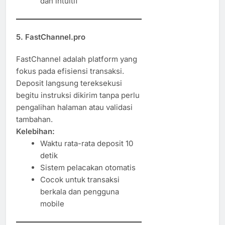
dan intuitif
5. FastChannel.pro
FastChannel adalah platform yang
fokus pada efisiensi transaksi.
Deposit langsung tereksekusi
begitu instruksi dikirim tanpa perlu
pengalihan halaman atau validasi
tambahan.
Kelebihan:
Waktu rata-rata deposit 10
detik
Sistem pelacakan otomatis
Cocok untuk transaksi
berkala dan pengguna
mobile