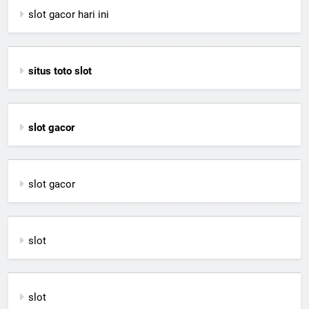
slot gacor hari ini
situs toto slot
slot gacor
slot gacor
slot
slot