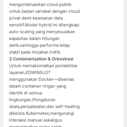
mengombinasikan cloud publik
untuk beban variabel dengan cloud
privat demi keamanan data
sensitif.Model hybrid ini dilengkapi
auto-scaling yang menyesuaikan
kapasitas dalam hitungan
detik,sehingga performa tetap
stabil pada lonjakan trafik.
3 Containerization & Orkestrasi
Untuk memaksimalkan portabilitas
layanan,EDWINSLOT
menggunakan Docker—dikemas
dalam container ringan yang
identik di semua
lingkungan.Pengaturan
skala,penjadwalan,dan self-healing
dikelola Kubernetes,mengurangi
interaksi manual sekaligus
meminimalkan risiko salah