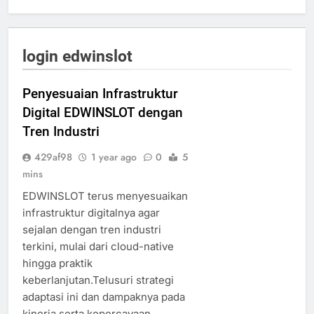
login edwinslot
Penyesuaian Infrastruktur
Digital EDWINSLOT dengan
Tren Industri
429af98
1 year ago
0
5
mins
EDWINSLOT terus menyesuaikan
infrastruktur digitalnya agar
sejalan dengan tren industri
terkini, mulai dari cloud-native
hingga praktik
keberlanjutan.Telusuri strategi
adaptasi ini dan dampaknya pada
kinerja serta kepercayaan