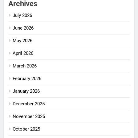
Archives
July 2026
June 2026
May 2026
April 2026
March 2026
February 2026
January 2026
December 2025
November 2025
October 2025