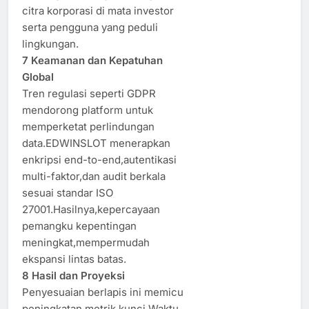
citra korporasi di mata investor
serta pengguna yang peduli
lingkungan.
7 Keamanan dan Kepatuhan
Global
Tren regulasi seperti GDPR
mendorong platform untuk
memperketat perlindungan
data.EDWINSLOT menerapkan
enkripsi end-to-end,autentikasi
multi-faktor,dan audit berkala
sesuai standar ISO
27001.Hasilnya,kepercayaan
pemangku kepentingan
meningkat,mempermudah
ekspansi lintas batas.
8 Hasil dan Proyeksi
Penyesuaian berlapis ini memicu
peningkatan metrik kunci.Waktu