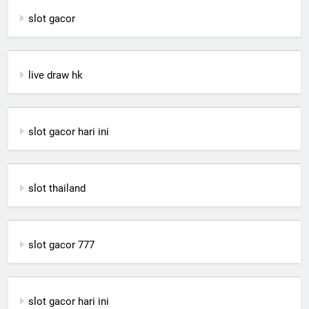
slot gacor
live draw hk
slot gacor hari ini
slot thailand
slot gacor 777
slot gacor hari ini