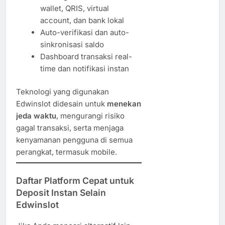
wallet, QRIS, virtual
account, dan bank lokal
Auto-verifikasi dan auto-
sinkronisasi saldo
Dashboard transaksi real-
time dan notifikasi instan
Teknologi yang digunakan
Edwinslot didesain untuk
menekan
jeda waktu
, mengurangi risiko
gagal transaksi, serta menjaga
kenyamanan pengguna di semua
perangkat, termasuk mobile.
Daftar Platform Cepat untuk
Deposit Instan Selain
Edwinslot