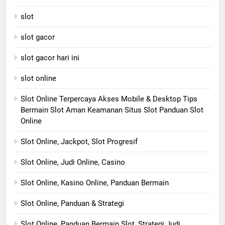
slot
slot gacor
slot gacor hari ini
slot online
Slot Online Terpercaya Akses Mobile & Desktop Tips
Bermain Slot Aman Keamanan Situs Slot Panduan Slot
Online
Slot Online, Jackpot, Slot Progresif
Slot Online, Judi Online, Casino
Slot Online, Kasino Online, Panduan Bermain
Slot Online, Panduan & Strategi
Slot Online, Panduan Bermain Slot, Strategi Judi