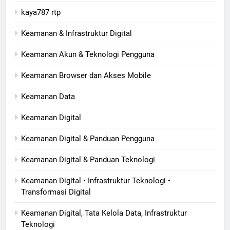
kaya787 rtp
Keamanan & Infrastruktur Digital
Keamanan Akun & Teknologi Pengguna
Keamanan Browser dan Akses Mobile
Keamanan Data
Keamanan Digital
Keamanan Digital & Panduan Pengguna
Keamanan Digital & Panduan Teknologi
Keamanan Digital • Infrastruktur Teknologi •
Transformasi Digital
Keamanan Digital, Tata Kelola Data, Infrastruktur
Teknologi