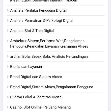
Mesin Stabil, Observasi Interaktif Modern
Analisis Perilaku Pengguna Digital
Analisis Permainan & Psikologi Digital
Analisis Slot & Tren Digital
Arsitektur Sistem,Performa Web,Pengalaman
Pengguna,Keandalan Layanan,Keamanan Akses
aruhan Bola, Sepak Bola, Analisis Pertandingan
Bisnis dan Layanan
Brand Digital dan Sistem Akses
Brand Digital,Sistem Akses,Pengalaman Pengguna
Budaya Lokal & Identitas Digital
Casino, Slot Online, Peluang Menang