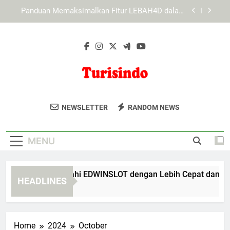
Skip
KAYA787 dan Upaya Membangun Sistem Layanan
to
yang Terpercaya bagi Pengguna
content
Cara Meningkatkan Efisiensi saat Mengakses
KAYA787 melalui Perangkat Pribadi
Panduan Menjelajahi EDWINSLOT dengan Lebih
Cepat dan Praktis di Berbagai Perangkat
Panduan Memaksimalkan Fitur LEBAH4D dalam
Aktivitas Harian
Turisindo
Jelajahi Destinasi Wisata Terbaik Di
KAYA787 dan Upaya Membangun Sistem Layanan
NEWSLETTER
RANDOM NEWS
yang Terpercaya bagi Pengguna
Indonesia Bersama Turisindo. Layanan
Cara Meningkatkan Efisiensi saat Mengakses
Wisata Profesional Untuk Perjalanan
KAYA787 melalui Perangkat Pribadi
MENU
Anda.
duan Menjelajahi EDWINSLOT dengan Lebih Cepat dan Praktis
HEADLINES
eeks Ago
Home
2024
October