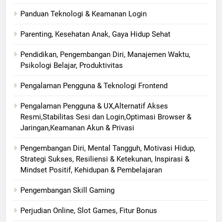
Panduan Teknologi & Keamanan Login
Parenting, Kesehatan Anak, Gaya Hidup Sehat
Pendidikan, Pengembangan Diri, Manajemen Waktu,
Psikologi Belajar, Produktivitas
Pengalaman Pengguna & Teknologi Frontend
Pengalaman Pengguna & UX,Alternatif Akses
Resmi,Stabilitas Sesi dan Login,Optimasi Browser &
Jaringan,Keamanan Akun & Privasi
Pengembangan Diri, Mental Tangguh, Motivasi Hidup,
Strategi Sukses, Resiliensi & Ketekunan, Inspirasi &
Mindset Positif, Kehidupan & Pembelajaran
Pengembangan Skill Gaming
Perjudian Online, Slot Games, Fitur Bonus