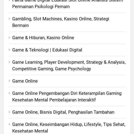
Permainan Psikologi Pemain
Gambling, Slot Machines, Kasino Online, Strategi
Bermain
Game & Hiburan, Kasino Online
Game & Teknologi | Edukasi Digital
Game Learning, Player Development, Strategy & Analysis,
Competitive Gaming, Game Psychology
Game Online
Game Online Pengembangan Diri Keterampilan Gaming
Kesehatan Mental Pembelajaran Interaktif
Game Online, Bisnis Digital, Penghasilan Tambahan
Game Online, Keseimbangan Hidup, Lifestyle, Tips Sehat,
Kesehatan Mental