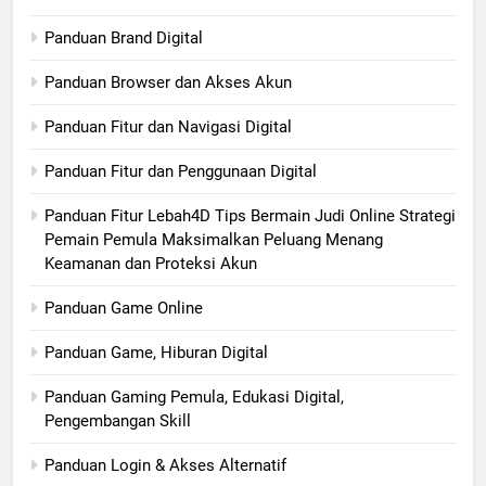
Panduan Brand Digital
Panduan Browser dan Akses Akun
Panduan Fitur dan Navigasi Digital
Panduan Fitur dan Penggunaan Digital
Panduan Fitur Lebah4D Tips Bermain Judi Online Strategi
Pemain Pemula Maksimalkan Peluang Menang
Keamanan dan Proteksi Akun
Panduan Game Online
Panduan Game, Hiburan Digital
Panduan Gaming Pemula, Edukasi Digital,
Pengembangan Skill
Panduan Login & Akses Alternatif