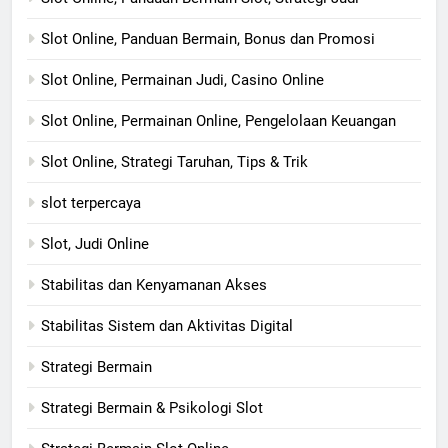
Slot Online, Panduan Bermain, Bonus dan Promosi
Slot Online, Permainan Judi, Casino Online
Slot Online, Permainan Online, Pengelolaan Keuangan
Slot Online, Strategi Taruhan, Tips & Trik
slot terpercaya
Slot, Judi Online
Stabilitas dan Kenyamanan Akses
Stabilitas Sistem dan Aktivitas Digital
Strategi Bermain
Strategi Bermain & Psikologi Slot