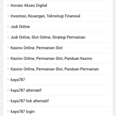
Inovasi Akses Digital
Investasi, Keuangan, Teknologi Finansial
Judi Online
Judi Online, Slot Online, Strategi Permainan
Kasino Online, Permainan Slot
Kasino Online, Permainan Slot, Panduan Kasino
Kasino Online, Permainan Slot, Panduan Permainan
kaya787
kaya787 alternatif
kaya787 link alternatif
kaya787 login