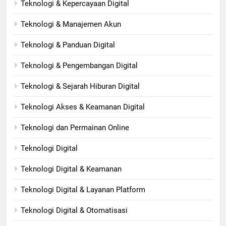
Teknologi & Kepercayaan Digital
Teknologi & Manajemen Akun
Teknologi & Panduan Digital
Teknologi & Pengembangan Digital
Teknologi & Sejarah Hiburan Digital
Teknologi Akses & Keamanan Digital
Teknologi dan Permainan Online
Teknologi Digital
Teknologi Digital & Keamanan
Teknologi Digital & Layanan Platform
Teknologi Digital & Otomatisasi