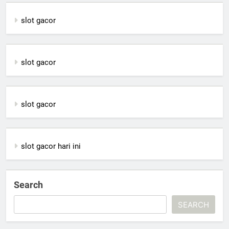
slot gacor
slot gacor
slot gacor
slot gacor hari ini
Search
SEARCH