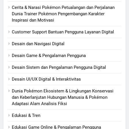
Cerita & Narasi Pokémon Petualangan dan Perjalanan
Dunia Trainer Pokémon Pengembangan Karakter
Inspirasi dan Motivasi
Customer Support Bantuan Pengguna Layanan Digital
Desain dan Navigasi Digital
Desain Game & Pengalaman Pengguna
Desain Sistem dan Pengalaman Pengguna Digital
Desain UI/UX Digital & Interaktivitas
Dunia Pokémon Ekosistem & Lingkungan Konservasi
dan Keberlanjutan Hubungan Manusia & Pokémon
Adaptasi Alam Analisis Fiksi
Edukasi & Tren
Edukasi Game Online & Pengalaman Pengguna