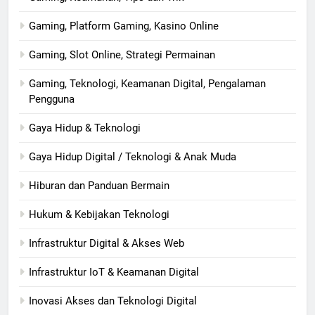
Gaming, Platform Gaming, Kasino Online
Gaming, Slot Online, Strategi Permainan
Gaming, Teknologi, Keamanan Digital, Pengalaman
Pengguna
Gaya Hidup & Teknologi
Gaya Hidup Digital / Teknologi & Anak Muda
Hiburan dan Panduan Bermain
Hukum & Kebijakan Teknologi
Infrastruktur Digital & Akses Web
Infrastruktur IoT & Keamanan Digital
Inovasi Akses dan Teknologi Digital