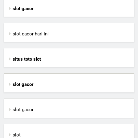
slot gacor
slot gacor hari ini
situs toto slot
slot gacor
slot gacor
slot