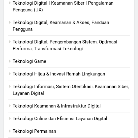
Teknologi Digital | Keamanan Siber | Pengalaman
Pengguna (UX)
Teknologi Digital, Keamanan & Akses, Panduan
Pengguna
Teknologi Digital, Pengembangan Sistem, Optimasi
Performa, Transformasi Teknologi
Teknologi Game
Teknologi Hijau & Inovasi Ramah Lingkungan
Teknologi Informasi, Sistem Otentikasi, Keamanan Siber,
Layanan Digital
Teknologi Keamanan & Infrastruktur Digital
Teknologi Online dan Efisiensi Layanan Digital
Teknologi Permainan