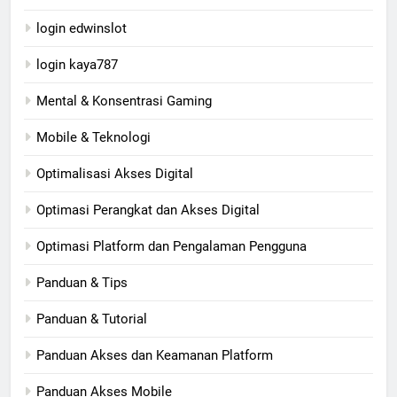
login edwinslot
login kaya787
Mental & Konsentrasi Gaming
Mobile & Teknologi
Optimalisasi Akses Digital
Optimasi Perangkat dan Akses Digital
Optimasi Platform dan Pengalaman Pengguna
Panduan & Tips
Panduan & Tutorial
Panduan Akses dan Keamanan Platform
Panduan Akses Mobile