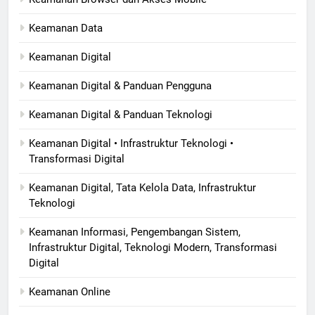
Keamanan Data
Keamanan Digital
Keamanan Digital & Panduan Pengguna
Keamanan Digital & Panduan Teknologi
Keamanan Digital • Infrastruktur Teknologi •
Transformasi Digital
Keamanan Digital, Tata Kelola Data, Infrastruktur
Teknologi
Keamanan Informasi, Pengembangan Sistem,
Infrastruktur Digital, Teknologi Modern, Transformasi
Digital
Keamanan Online