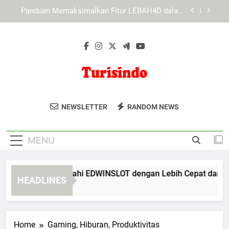
Skip
KAYA787 dan Upaya Membangun Sistem Layanan
to
yang Terpercaya bagi Pengguna
content
Cara Meningkatkan Efisiensi saat Mengakses
KAYA787 melalui Perangkat Pribadi
Panduan Menjelajahi EDWINSLOT dengan Lebih
Cepat dan Praktis di Berbagai Perangkat
Panduan Memaksimalkan Fitur LEBAH4D dalam
Aktivitas Harian
Turisindo
Jelajahi Destinasi Wisata Terbaik Di
KAYA787 dan Upaya Membangun Sistem Layanan
NEWSLETTER
RANDOM NEWS
yang Terpercaya bagi Pengguna
Indonesia Bersama Turisindo. Layanan
Cara Meningkatkan Efisiensi saat Mengakses
Wisata Profesional Untuk Perjalanan
KAYA787 melalui Perangkat Pribadi
MENU
Anda.
nduan Menjelajahi EDWINSLOT dengan Lebih Cepat dan Prakti
HEADLINES
Weeks Ago
Home
Gaming, Hiburan, Produktivitas