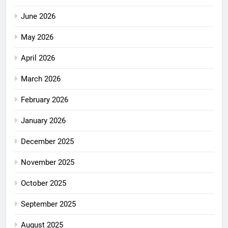
June 2026
May 2026
April 2026
March 2026
February 2026
January 2026
December 2025
November 2025
October 2025
September 2025
August 2025