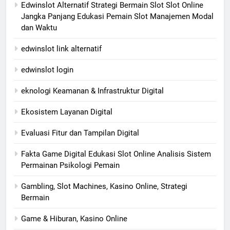
Edwinslot Alternatif Strategi Bermain Slot Slot Online
Jangka Panjang Edukasi Pemain Slot Manajemen Modal
dan Waktu
edwinslot link alternatif
edwinslot login
eknologi Keamanan & Infrastruktur Digital
Ekosistem Layanan Digital
Evaluasi Fitur dan Tampilan Digital
Fakta Game Digital Edukasi Slot Online Analisis Sistem
Permainan Psikologi Pemain
Gambling, Slot Machines, Kasino Online, Strategi
Bermain
Game & Hiburan, Kasino Online