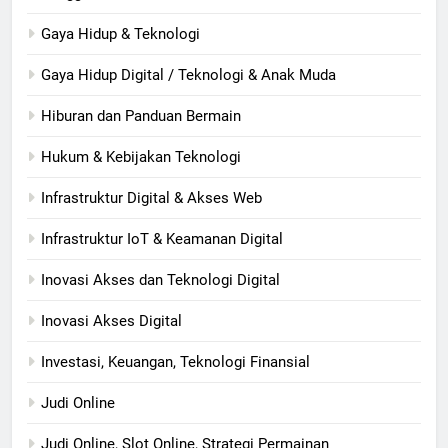
Gaya Hidup & Teknologi
Gaya Hidup Digital / Teknologi & Anak Muda
Hiburan dan Panduan Bermain
Hukum & Kebijakan Teknologi
Infrastruktur Digital & Akses Web
Infrastruktur IoT & Keamanan Digital
Inovasi Akses dan Teknologi Digital
Inovasi Akses Digital
Investasi, Keuangan, Teknologi Finansial
Judi Online
Judi Online, Slot Online, Strategi Permainan