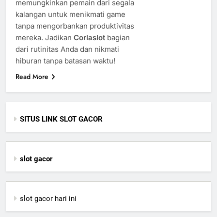
memungkinkan pemain dari segala
kalangan untuk menikmati game
tanpa mengorbankan produktivitas
mereka. Jadikan
Corlaslot
bagian
dari rutinitas Anda dan nikmati
hiburan tanpa batasan waktu!
Read More
SITUS LINK SLOT GACOR
slot gacor
slot gacor hari ini