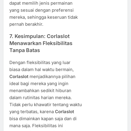
dapat memilih jenis permainan
yang sesuai dengan preferensi
mereka, sehingga keseruan tidak
pernah berakhir.
7.
Kesimpulan: Corlaslot
Menawarkan Fleksibilitas
Tanpa Batas
Dengan fleksibilitas yang luar
biasa dalam hal waktu bermain,
Corlaslot
menjadikannya pilihan
ideal bagi mereka yang ingin
menambahkan sedikit hiburan
dalam rutinitas harian mereka.
Tidak perlu khawatir tentang waktu
yang terbatas, karena
Corlaslot
bisa dimainkan kapan saja dan di
mana saja. Fleksibilitas ini