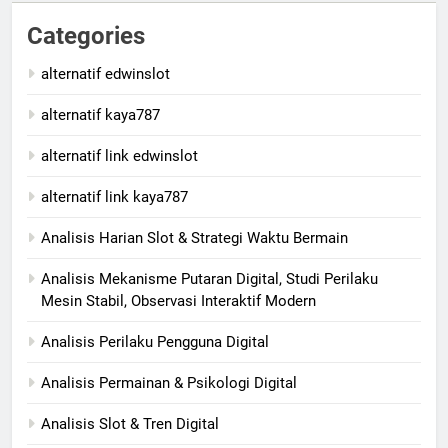
Categories
alternatif edwinslot
alternatif kaya787
alternatif link edwinslot
alternatif link kaya787
Analisis Harian Slot & Strategi Waktu Bermain
Analisis Mekanisme Putaran Digital, Studi Perilaku
Mesin Stabil, Observasi Interaktif Modern
Analisis Perilaku Pengguna Digital
Analisis Permainan & Psikologi Digital
Analisis Slot & Tren Digital