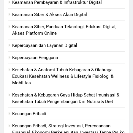
Keamanan Pembayaran & Infrastruktur Digital
Keamanan Siber & Akses Akun Digital
Keamanan Siber, Panduan Teknologi, Edukasi Digital,
Akses Platform Online
Kepercayaan dan Layanan Digital
Kepercayaan Pengguna
Kesehatan & Anatomi Tubuh Kebugaran & Olahraga
Edukasi Kesehatan Wellness & Lifestyle Fisiologi &
Mobilitas
Kesehatan & Kebugaran Gaya Hidup Sehat Imunisasi &
Kesehatan Tubuh Pengembangan Diri Nutrisi & Diet
Keuangan Pribadi
Keuangan Pribadi, Strategi Investasi, Perencanaan
Finansial, Ekonomi Berkelanjutan, Investasi Tanpa Risiko