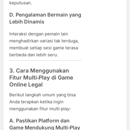
keputusan.
D. Pengalaman Bermain yang
Lebih Dinamis
Interaksi dengan pemain lain
menghadirkan variasi tak terduga,
membuat setiap sesi game terasa
berbeda dan lebih seru.
3. Cara Menggunakan
Fitur Multi‑Play di Game
Online Legal
Berikut langkah umum yang bisa
Anda terapkan ketika ingin
menggunakan fitur multi‑play:
A. Pastikan Platform dan
Game Mendukung Multi‑Play