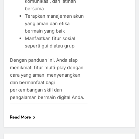
komunikasi, dan latihan
bersama
Terapkan manajemen akun
yang aman dan etika
bermain yang baik
Manfaatkan fitur sosial
seperti guild atau grup
Dengan panduan ini, Anda siap
menikmati fitur multi‑play dengan
cara yang aman, menyenangkan,
dan bermanfaat bagi
perkembangan skill dan
pengalaman bermain digital Anda.
Read More