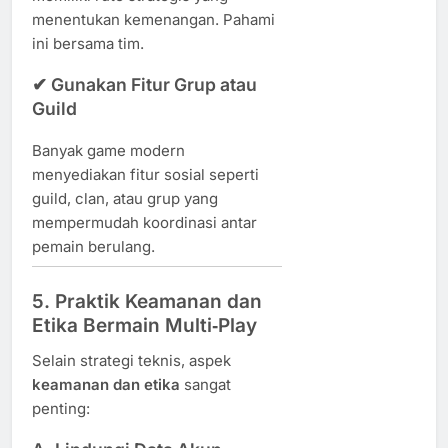
menentukan kemenangan. Pahami
ini bersama tim.
✔ Gunakan Fitur Grup atau
Guild
Banyak game modern
menyediakan fitur sosial seperti
guild, clan, atau grup yang
mempermudah koordinasi antar
pemain berulang.
5. Praktik Keamanan dan
Etika Bermain Multi‑Play
Selain strategi teknis, aspek
keamanan dan etika
sangat
penting: