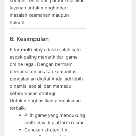
sumber resmi dan patuhi kebijakan
layanan untuk menghindari
masalah keamanan maupun
hukum.
6. Kesimpulan
Fitur
multi‑play
adalah salah satu
aspek paling menarik dari game
online legal. Dengan bermain
bersama teman atau komunitas,
pengalaman digital Anda jadi lebih
dinamis, sosial, dan memacu
keterampilan strategi.
Untuk menghasilkan pengalaman
terbaik:
Pilih game yang mendukung
multi‑play di platform resmi
Gunakan strategi tim,