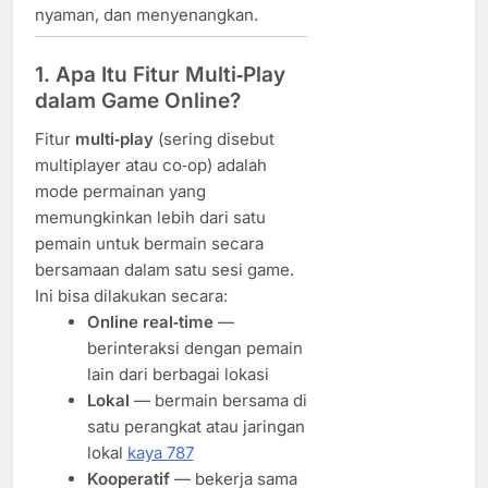
nyaman, dan menyenangkan.
1. Apa Itu Fitur Multi‑Play
dalam Game Online?
Fitur
multi‑play
(sering disebut
multiplayer atau co‑op) adalah
mode permainan yang
memungkinkan lebih dari satu
pemain untuk bermain secara
bersamaan dalam satu sesi game.
Ini bisa dilakukan secara:
Online real‑time
—
berinteraksi dengan pemain
lain dari berbagai lokasi
Lokal
— bermain bersama di
satu perangkat atau jaringan
lokal
kaya 787
Kooperatif
— bekerja sama