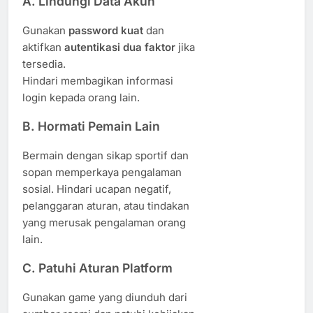
A. Lindungi Data Akun
Gunakan
password kuat
dan
aktifkan
autentikasi dua faktor
jika
tersedia.
Hindari membagikan informasi
login kepada orang lain.
B. Hormati Pemain Lain
Bermain dengan sikap sportif dan
sopan memperkaya pengalaman
sosial. Hindari ucapan negatif,
pelanggaran aturan, atau tindakan
yang merusak pengalaman orang
lain.
C. Patuhi Aturan Platform
Gunakan game yang diunduh dari