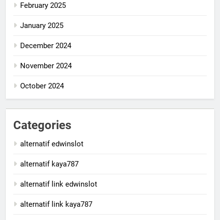
February 2025
January 2025
December 2024
November 2024
October 2024
Categories
alternatif edwinslot
alternatif kaya787
alternatif link edwinslot
alternatif link kaya787