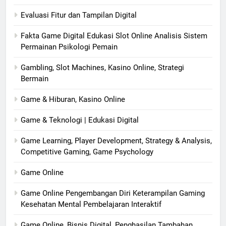
Evaluasi Fitur dan Tampilan Digital
Fakta Game Digital Edukasi Slot Online Analisis Sistem
Permainan Psikologi Pemain
Gambling, Slot Machines, Kasino Online, Strategi
Bermain
Game & Hiburan, Kasino Online
Game & Teknologi | Edukasi Digital
Game Learning, Player Development, Strategy & Analysis,
Competitive Gaming, Game Psychology
Game Online
Game Online Pengembangan Diri Keterampilan Gaming
Kesehatan Mental Pembelajaran Interaktif
Game Online, Bisnis Digital, Penghasilan Tambahan