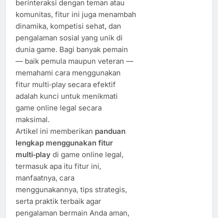
berinteraksi dengan teman atau
komunitas, fitur ini juga menambah
dinamika, kompetisi sehat, dan
pengalaman sosial yang unik di
dunia game. Bagi banyak pemain
— baik pemula maupun veteran —
memahami cara menggunakan
fitur multi‑play secara efektif
adalah kunci untuk menikmati
game online legal secara
maksimal.
Artikel ini memberikan
panduan
lengkap menggunakan fitur
multi‑play
di game online legal,
termasuk apa itu fitur ini,
manfaatnya, cara
menggunakannya, tips strategis,
serta praktik terbaik agar
pengalaman bermain Anda aman,