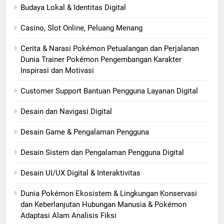
Budaya Lokal & Identitas Digital
Casino, Slot Online, Peluang Menang
Cerita & Narasi Pokémon Petualangan dan Perjalanan
Dunia Trainer Pokémon Pengembangan Karakter
Inspirasi dan Motivasi
Customer Support Bantuan Pengguna Layanan Digital
Desain dan Navigasi Digital
Desain Game & Pengalaman Pengguna
Desain Sistem dan Pengalaman Pengguna Digital
Desain UI/UX Digital & Interaktivitas
Dunia Pokémon Ekosistem & Lingkungan Konservasi
dan Keberlanjutan Hubungan Manusia & Pokémon
Adaptasi Alam Analisis Fiksi