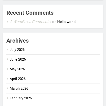
Recent Comments
A WordPress Commenter
on
Hello world!
Archives
July 2026
June 2026
May 2026
April 2026
March 2026
February 2026