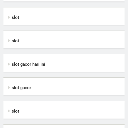
slot
slot
slot gacor hari ini
slot gacor
slot