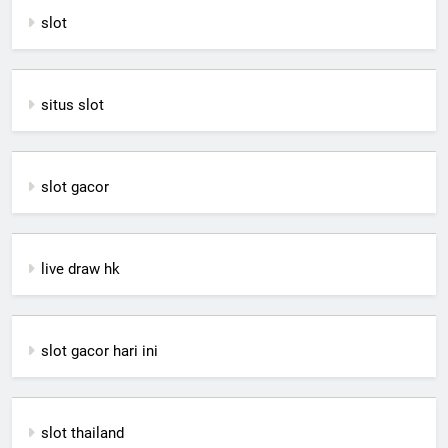
slot
situs slot
slot gacor
live draw hk
slot gacor hari ini
slot thailand