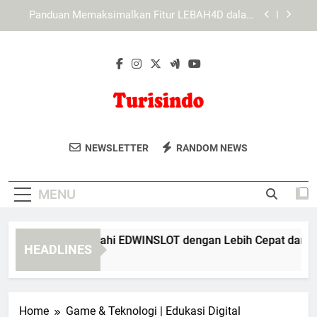
Skip
KAYA787 dan Upaya Membangun Sistem Layanan
to
yang Terpercaya bagi Pengguna
content
Cara Meningkatkan Efisiensi saat Mengakses
KAYA787 melalui Perangkat Pribadi
Panduan Menjelajahi EDWINSLOT dengan Lebih
Cepat dan Praktis di Berbagai Perangkat
Panduan Memaksimalkan Fitur LEBAH4D dalam
Aktivitas Harian
Turisindo
Jelajahi Destinasi Wisata Terbaik Di
KAYA787 dan Upaya Membangun Sistem Layanan
NEWSLETTER
RANDOM NEWS
yang Terpercaya bagi Pengguna
Indonesia Bersama Turisindo. Layanan
Cara Meningkatkan Efisiensi saat Mengakses
Wisata Profesional Untuk Perjalanan
KAYA787 melalui Perangkat Pribadi
MENU
Anda.
nduan Menjelajahi EDWINSLOT dengan Lebih Cepat dan Prakti
HEADLINES
Weeks Ago
Home
Game & Teknologi | Edukasi Digital