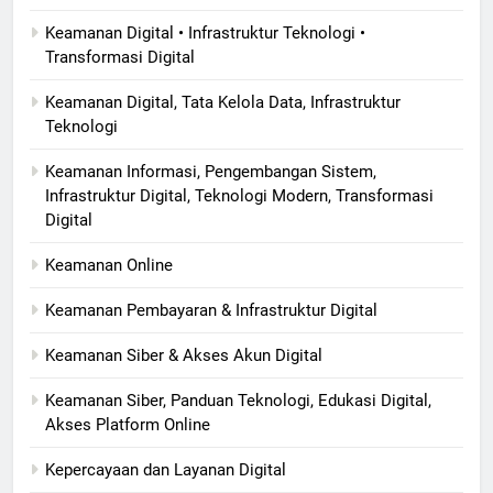
Keamanan Digital • Infrastruktur Teknologi •
Transformasi Digital
Keamanan Digital, Tata Kelola Data, Infrastruktur
Teknologi
Keamanan Informasi, Pengembangan Sistem,
Infrastruktur Digital, Teknologi Modern, Transformasi
Digital
Keamanan Online
Keamanan Pembayaran & Infrastruktur Digital
Keamanan Siber & Akses Akun Digital
Keamanan Siber, Panduan Teknologi, Edukasi Digital,
Akses Platform Online
Kepercayaan dan Layanan Digital