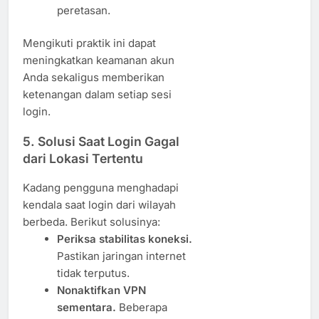
peretasan.
Mengikuti praktik ini dapat
meningkatkan keamanan akun
Anda sekaligus memberikan
ketenangan dalam setiap sesi
login.
5. Solusi Saat Login Gagal
dari Lokasi Tertentu
Kadang pengguna menghadapi
kendala saat login dari wilayah
berbeda. Berikut solusinya:
Periksa stabilitas koneksi.
Pastikan jaringan internet
tidak terputus.
Nonaktifkan VPN
sementara.
Beberapa