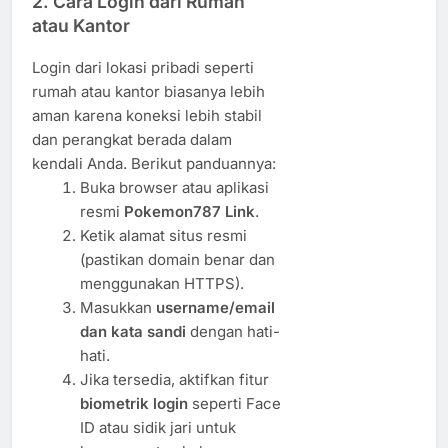
2. Cara Login dari Rumah
atau Kantor
Login dari lokasi pribadi seperti
rumah atau kantor biasanya lebih
aman karena koneksi lebih stabil
dan perangkat berada dalam
kendali Anda. Berikut panduannya:
Buka browser atau aplikasi
resmi
Pokemon787 Link
.
Ketik alamat situs resmi
(pastikan domain benar dan
menggunakan HTTPS).
Masukkan
username/email
dan kata sandi
dengan hati-
hati.
Jika tersedia, aktifkan fitur
biometrik login
seperti Face
ID atau sidik jari untuk