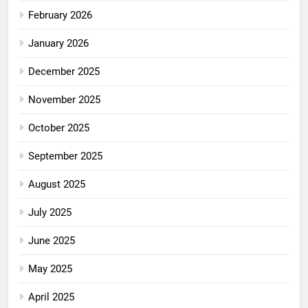
February 2026
January 2026
December 2025
November 2025
October 2025
September 2025
August 2025
July 2025
June 2025
May 2025
April 2025