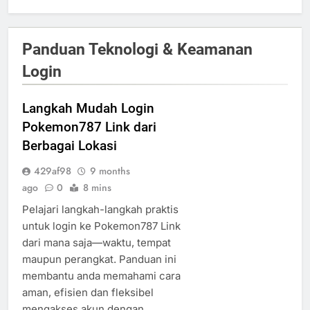
Panduan Teknologi & Keamanan
Login
Langkah Mudah Login
Pokemon787 Link dari
Berbagai Lokasi
429af98
9 months
ago
0
8 mins
Pelajari langkah-langkah praktis
untuk login ke Pokemon787 Link
dari mana saja—waktu, tempat
maupun perangkat. Panduan ini
membantu anda memahami cara
aman, efisien dan fleksibel
mengakses akun dengan