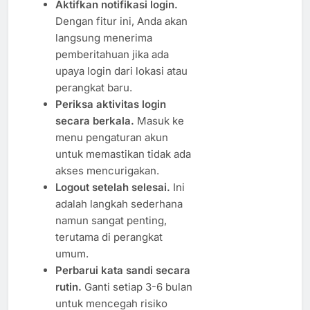
Aktifkan notifikasi login.
Dengan fitur ini, Anda akan
langsung menerima
pemberitahuan jika ada
upaya login dari lokasi atau
perangkat baru.
Periksa aktivitas login
secara berkala.
Masuk ke
menu pengaturan akun
untuk memastikan tidak ada
akses mencurigakan.
Logout setelah selesai.
Ini
adalah langkah sederhana
namun sangat penting,
terutama di perangkat
umum.
Perbarui kata sandi secara
rutin.
Ganti setiap 3-6 bulan
untuk mencegah risiko