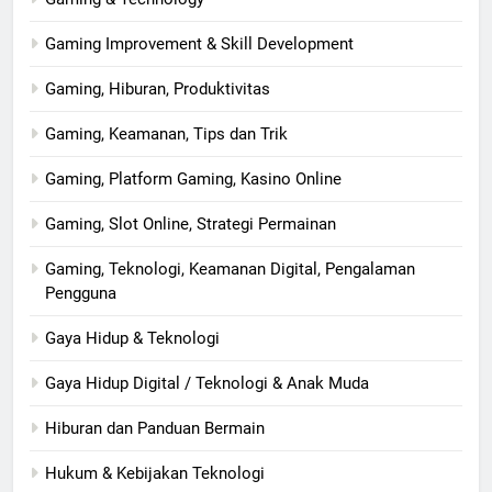
Gaming Improvement & Skill Development
Gaming, Hiburan, Produktivitas
Gaming, Keamanan, Tips dan Trik
Gaming, Platform Gaming, Kasino Online
Gaming, Slot Online, Strategi Permainan
Gaming, Teknologi, Keamanan Digital, Pengalaman
Pengguna
Gaya Hidup & Teknologi
Gaya Hidup Digital / Teknologi & Anak Muda
Hiburan dan Panduan Bermain
Hukum & Kebijakan Teknologi