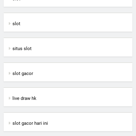
slot
situs slot
slot gacor
live draw hk
slot gacor hari ini