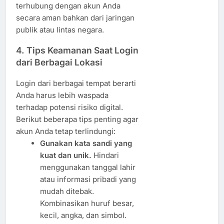
terhubung dengan akun Anda
secara aman bahkan dari jaringan
publik atau lintas negara.
4. Tips Keamanan Saat Login
dari Berbagai Lokasi
Login dari berbagai tempat berarti
Anda harus lebih waspada
terhadap potensi risiko digital.
Berikut beberapa tips penting agar
akun Anda tetap terlindungi:
Gunakan kata sandi yang
kuat dan unik.
Hindari
menggunakan tanggal lahir
atau informasi pribadi yang
mudah ditebak.
Kombinasikan huruf besar,
kecil, angka, dan simbol.