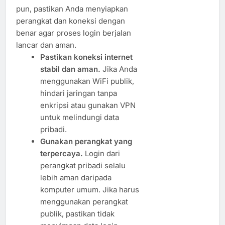
pun, pastikan Anda menyiapkan
perangkat dan koneksi dengan
benar agar proses login berjalan
lancar dan aman.
Pastikan koneksi internet
stabil dan aman.
Jika Anda
menggunakan WiFi publik,
hindari jaringan tanpa
enkripsi atau gunakan VPN
untuk melindungi data
pribadi.
Gunakan perangkat yang
terpercaya.
Login dari
perangkat pribadi selalu
lebih aman daripada
komputer umum. Jika harus
menggunakan perangkat
publik, pastikan tidak