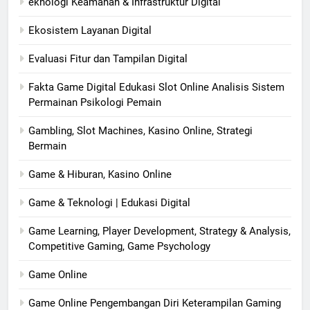
eknologi Keamanan & Infrastruktur Digital
Ekosistem Layanan Digital
Evaluasi Fitur dan Tampilan Digital
Fakta Game Digital Edukasi Slot Online Analisis Sistem
Permainan Psikologi Pemain
Gambling, Slot Machines, Kasino Online, Strategi
Bermain
Game & Hiburan, Kasino Online
Game & Teknologi | Edukasi Digital
Game Learning, Player Development, Strategy & Analysis,
Competitive Gaming, Game Psychology
Game Online
Game Online Pengembangan Diri Keterampilan Gaming