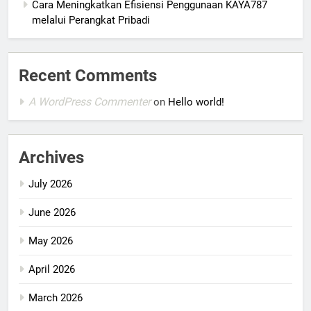
Cara Meningkatkan Efisiensi Penggunaan KAYA787
melalui Perangkat Pribadi
Recent Comments
A WordPress Commenter
on
Hello world!
Archives
July 2026
June 2026
May 2026
April 2026
March 2026