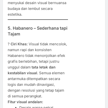
menyukai desain visual bernuansa
budaya dan lembut secara
estetika.
5.
Habanero – Sederhana tapi
Tajam
?
Ciri Khas:
Visual tidak mencolok,
namun rapi dan konsisten
Habanero tidak menonjolkan efek
grafis berlebihan, tetapi justru
unggul dalam
tata letak dan
kestabilan visual
. Semua elemen
antarmuka ditempatkan secara
logis dan mudah dinavigasi,
dengan resolusi yang tetap tajam
di semua perangkat.
Fitur visual andalan:
Desain warna netral