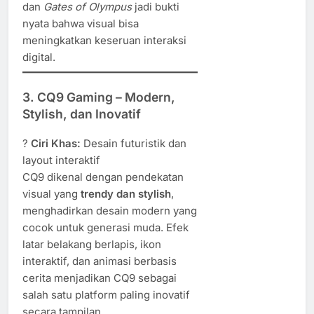
dan
Gates of Olympus
jadi bukti
nyata bahwa visual bisa
meningkatkan keseruan interaksi
digital.
3.
CQ9 Gaming – Modern,
Stylish, dan Inovatif
?
Ciri Khas:
Desain futuristik dan
layout interaktif
CQ9 dikenal dengan pendekatan
visual yang
trendy dan stylish
,
menghadirkan desain modern yang
cocok untuk generasi muda. Efek
latar belakang berlapis, ikon
interaktif, dan animasi berbasis
cerita menjadikan CQ9 sebagai
salah satu platform paling inovatif
secara tampilan.