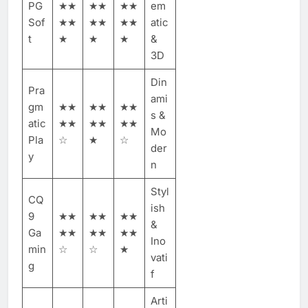
PG
★★
★★
★★
em
Sof
★★
★★
★★
atic
t
★
★
★
&
3D
Din
Pra
ami
gm
★★
★★
★★
s &
atic
★★
★★
★★
Mo
Pla
☆
★
☆
der
y
n
Styl
CQ
ish
9
★★
★★
★★
&
Ga
★★
★★
★★
Ino
min
☆
☆
★
vati
g
f
Arti