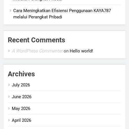
Cara Meningkatkan Efisiensi Penggunaan KAYA787
melalui Perangkat Pribadi
Recent Comments
A WordPress Commenter
on
Hello world!
Archives
July 2026
June 2026
May 2026
April 2026