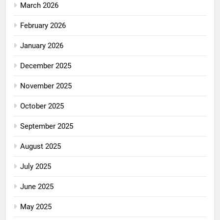
March 2026
February 2026
January 2026
December 2025
November 2025
October 2025
September 2025
August 2025
July 2025
June 2025
May 2025