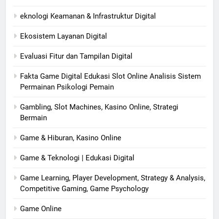
eknologi Keamanan & Infrastruktur Digital
Ekosistem Layanan Digital
Evaluasi Fitur dan Tampilan Digital
Fakta Game Digital Edukasi Slot Online Analisis Sistem
Permainan Psikologi Pemain
Gambling, Slot Machines, Kasino Online, Strategi
Bermain
Game & Hiburan, Kasino Online
Game & Teknologi | Edukasi Digital
Game Learning, Player Development, Strategy & Analysis,
Competitive Gaming, Game Psychology
Game Online