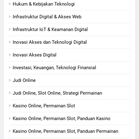
Hukum & Kebijakan Teknologi
Infrastruktur Digital & Akses Web
Infrastruktur IoT & Keamanan Digital
Inovasi Akses dan Teknologi Digital
Inovasi Akses Digital
Investasi, Keuangan, Teknologi Finansial
Judi Online
Judi Online, Slot Online, Strategi Permainan
Kasino Online, Permainan Slot
Kasino Online, Permainan Slot, Panduan Kasino
Kasino Online, Permainan Slot, Panduan Permainan