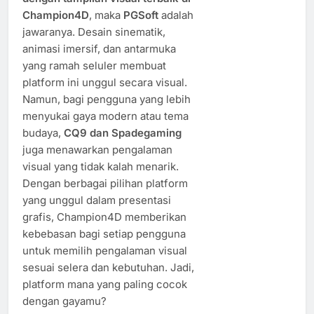
Champion4D
, maka
PGSoft
adalah
jawaranya. Desain sinematik,
animasi imersif, dan antarmuka
yang ramah seluler membuat
platform ini unggul secara visual.
Namun, bagi pengguna yang lebih
menyukai gaya modern atau tema
budaya,
CQ9 dan Spadegaming
juga menawarkan pengalaman
visual yang tidak kalah menarik.
Dengan berbagai pilihan platform
yang unggul dalam presentasi
grafis, Champion4D memberikan
kebebasan bagi setiap pengguna
untuk memilih pengalaman visual
sesuai selera dan kebutuhan. Jadi,
platform mana yang paling cocok
dengan gayamu?