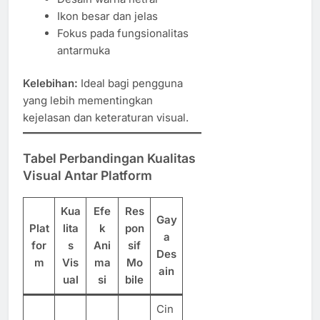
Ikon besar dan jelas
Fokus pada fungsionalitas
antarmuka
Kelebihan:
Ideal bagi pengguna
yang lebih mementingkan
kejelasan dan keteraturan visual.
Tabel Perbandingan Kualitas
Visual Antar Platform
Kua
Efe
Res
Gay
Plat
lita
k
pon
a
for
s
Ani
sif
Des
m
Vis
ma
Mo
ain
ual
si
bile
Cin