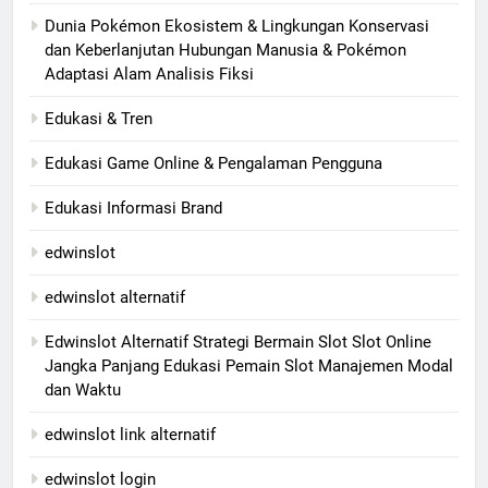
Dunia Pokémon Ekosistem & Lingkungan Konservasi
dan Keberlanjutan Hubungan Manusia & Pokémon
Adaptasi Alam Analisis Fiksi
Edukasi & Tren
Edukasi Game Online & Pengalaman Pengguna
Edukasi Informasi Brand
edwinslot
edwinslot alternatif
Edwinslot Alternatif Strategi Bermain Slot Slot Online
Jangka Panjang Edukasi Pemain Slot Manajemen Modal
dan Waktu
edwinslot link alternatif
edwinslot login