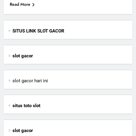
Read More
SITUS LINK SLOT GACOR
slot gacor
slot gacor hari ini
situs toto slot
slot gacor