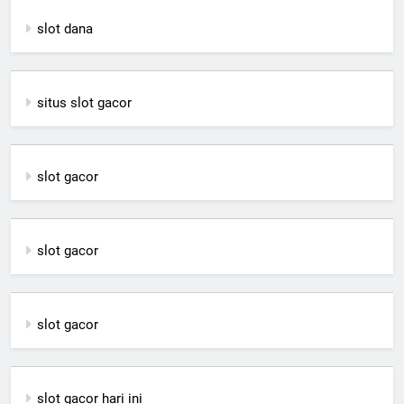
slot dana
situs slot gacor
slot gacor
slot gacor
slot gacor
slot gacor hari ini