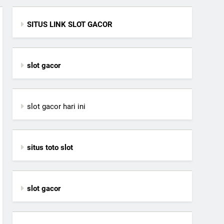
SITUS LINK SLOT GACOR
slot gacor
slot gacor hari ini
situs toto slot
slot gacor