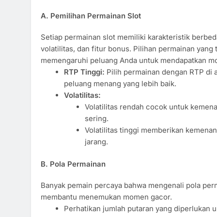
A. Pemilihan Permainan Slot
Setiap permainan slot memiliki karakteristik berbed
volatilitas, dan fitur bonus. Pilihan permainan yang 
memengaruhi peluang Anda untuk mendapatkan m
RTP Tinggi:
Pilih permainan dengan RTP di 
peluang menang yang lebih baik.
Volatilitas:
Volatilitas rendah cocok untuk kemena
sering.
Volatilitas tinggi memberikan kemenan
jarang.
B. Pola Permainan
Banyak pemain percaya bahwa mengenali pola per
membantu menemukan momen gacor.
Perhatikan jumlah putaran yang diperlukan u