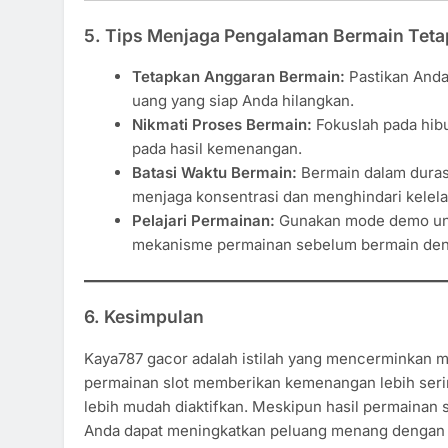
5.
Tips Menjaga Pengalaman Bermain Tetap
Tetapkan Anggaran Bermain:
Pastikan And
uang yang siap Anda hilangkan.
Nikmati Proses Bermain:
Fokuslah pada hib
pada hasil kemenangan.
Batasi Waktu Bermain:
Bermain dalam duras
menjaga konsentrasi dan menghindari kelela
Pelajari Permainan:
Gunakan mode demo u
mekanisme permainan sebelum bermain den
6.
Kesimpulan
Kaya787 gacor adalah istilah yang mencerminkan 
permainan slot memberikan kemenangan lebih serin
lebih mudah diaktifkan. Meskipun hasil permainan 
Anda dapat meningkatkan peluang menang dengan s