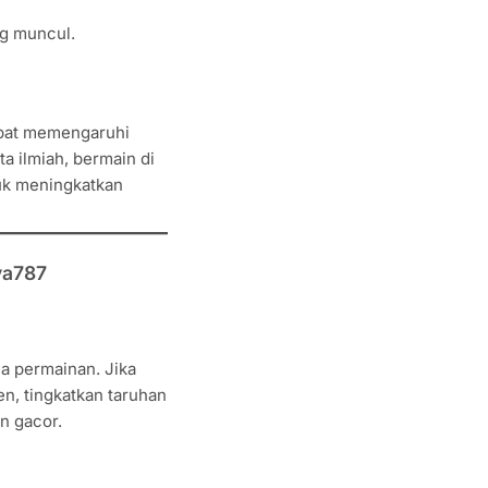
ng muncul.
pat memengaruhi
a ilmiah, bermain di
tuk meningkatkan
ya787
a permainan. Jika
n, tingkatkan taruhan
n gacor.