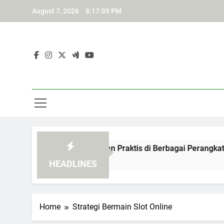
Skip
August 7, 2026
8:17:10 PM
to
content
Tur
Jelajahi D
n Lebih Cepat dan Praktis di Berbagai Perangkat
Pand
2 Wee
HEADLINES
Home
Strategi Bermain Slot Online