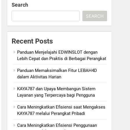
Search
SEARCH
Recent Posts
Panduan Menjelajahi EDWINSLOT dengan
Lebih Cepat dan Praktis di Berbagai Perangkat
Panduan Memaksimalkan Fitur LEBAH4D
dalam Aktivitas Harian
KAYA787 dan Upaya Membangun Sistem
Layanan yang Terpercaya bagi Pengguna
Cara Meningkatkan Efisiensi saat Mengakses
KAYA787 melalui Perangkat Pribadi
Cara Meningkatkan Efisiensi Penggunaan