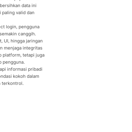
ersihkan data ini
 paling valid dan
ct login, pengguna
 semakin canggih.
, UI, hingga jaringan
 menjaga integritas
platform, tetapi juga
ap pengguna.
pi informasi pribadi
pondasi kokoh dalam
 terkontrol.