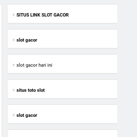
SITUS LINK SLOT GACOR
slot gacor
slot gacor hari ini
situs toto slot
slot gacor