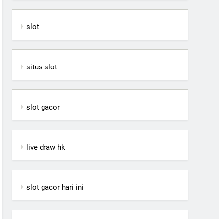
slot
situs slot
slot gacor
live draw hk
slot gacor hari ini