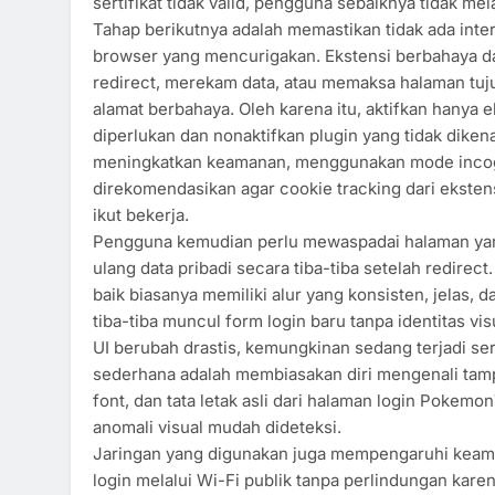
sertifikat tidak valid, pengguna sebaiknya tidak mel
Tahap berikutnya adalah memastikan tidak ada inte
browser yang mencurigakan. Ekstensi berbahaya d
redirect, merekam data, atau memaksa halaman tuj
alamat berbahaya. Oleh karena itu, aktifkan hanya 
diperlukan dan nonaktifkan plugin yang tidak dikena
meningkatkan keamanan, menggunakan mode incogn
direkomendasikan agar cookie tracking dari ekstens
ikut bekerja.
Pengguna kemudian perlu mewaspadai halaman ya
ulang data pribadi secara tiba-tiba setelah redirect
baik biasanya memiliki alur yang konsisten, jelas, da
tiba-tiba muncul form login baru tanpa identitas vi
UI berubah drastis, kemungkinan sedang terjadi se
sederhana adalah membiasakan diri mengenali tamp
font, dan tata letak asli dari halaman login Pokemo
anomali visual mudah dideteksi.
Jaringan yang digunakan juga mempengaruhi keama
login melalui Wi-Fi publik tanpa perlindungan karen