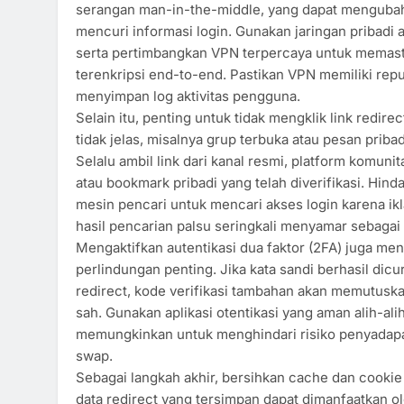
serangan man-in-the-middle, yang dapat mengubah 
mencuri informasi login. Gunakan jaringan pribadi a
serta pertimbangkan VPN terpercaya untuk memast
terenkripsi end-to-end. Pastikan VPN memiliki reput
menyimpan log aktivitas pengguna.
Selain itu, penting untuk tidak mengklik link redire
tidak jelas, misalnya grup terbuka atau pesan priba
Selalu ambil link dari kanal resmi, platform komuni
atau bookmark pribadi yang telah diverifikasi. Hin
mesin pencari untuk mencari akses login karena ik
hasil pencarian palsu seringkali menyamar sebagai 
Mengaktifkan autentikasi dua faktor (2FA) juga me
perlindungan penting. Jika kata sandi berhasil dicu
redirect, kode verifikasi tambahan akan memutuska
sah. Gunakan aplikasi otentikasi yang aman alih-al
memungkinkan untuk menghindari risiko penyadapa
swap.
Sebagai langkah akhir, bersihkan cache dan cookie 
data redirect yang tersimpan dapat dimanfaatkan ol