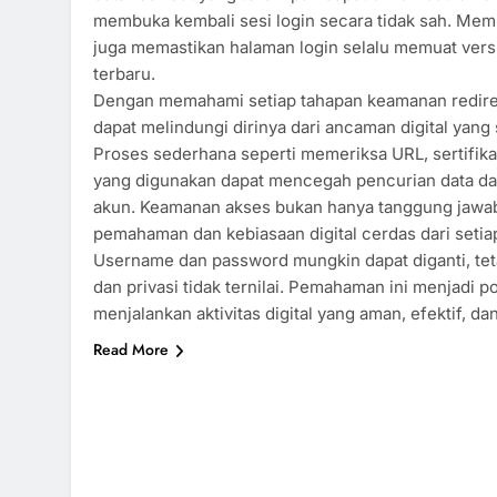
membuka kembali sesi login secara tidak sah. Memb
juga memastikan halaman login selalu memuat versi
terbaru.
Dengan memahami setiap tahapan keamanan redire
dapat melindungi dirinya dari ancaman digital yang
Proses sederhana seperti memeriksa URL, sertifikat
yang digunakan dapat mencegah pencurian data dan
akun. Keamanan akses bukan hanya tanggung jawab 
pemahaman dan kebiasaan digital cerdas dari seti
Username dan password mungkin dapat diganti, teta
dan privasi tidak ternilai. Pemahaman ini menjadi 
menjalankan aktivitas digital yang aman, efektif, dan
Read More