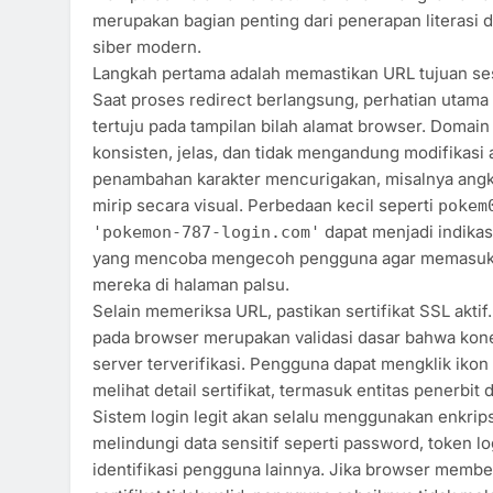
merupakan bagian penting dari penerapan literasi d
siber modern.
Langkah pertama adalah memastikan URL tujuan se
Saat proses redirect berlangsung, perhatian utam
tertuju pada tampilan bilah alamat browser. Domain 
konsisten, jelas, dan tidak mengandung modifikasi 
penambahan karakter mencurigakan, misalnya angk
mirip secara visual. Perbedaan kecil seperti
pokem
dapat menjadi indikasi
'pokemon-787-login.com'
yang mencoba mengecoh pengguna agar memasukk
mereka di halaman palsu.
Selain memeriksa URL, pastikan sertifikat SSL akti
pada browser merupakan validasi dasar bahwa kone
server terverifikasi. Pengguna dapat mengklik ikon
melihat detail sertifikat, termasuk entitas penerbit d
Sistem login legit akan selalu menggunakan enkrips
melindungi data sensitif seperti password, token lo
identifikasi pengguna lainnya. Jika browser membe