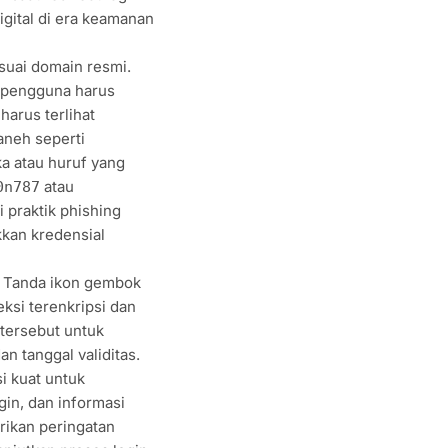
igital di era keamanan
suai domain resmi.
a pengguna harus
harus terlihat
aneh seperti
a atau huruf yang
atau
0n787
 praktik phishing
an kredensial
f. Tanda ikon gembok
ksi terenkripsi dan
 tersebut untuk
an tanggal validitas.
i kuat untuk
gin, dan informasi
rikan peringatan