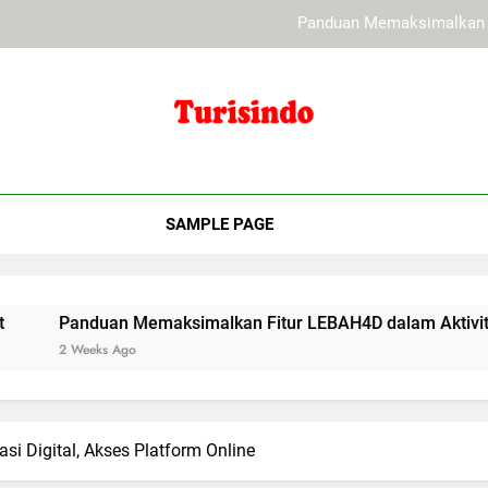
Panduan Memaksimalkan F
KAYA787 dan Upaya Membangun Sistem Lay
Cara Meningkatkan Efisiensi saat Mengaks
isindo
Panduan Menjelajahi EDWINSLOT dengan Lebih Cep
estinasi Wisata Terbaik Di Indonesia Bersama Turisindo. Layan
Panduan Memaksimalkan F
SAMPLE PAGE
KAYA787 dan Upaya Membangun Sistem Lay
Cara Meningkatkan Efisiensi saat Mengaks
uan Memaksimalkan Fitur LEBAH4D dalam Aktivitas Harian
ks Ago
i Digital, Akses Platform Online