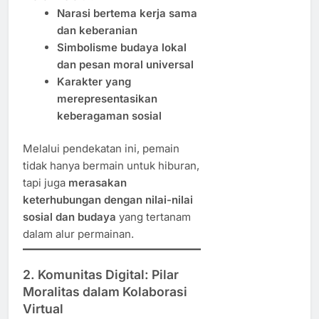
Narasi bertema kerja sama
dan keberanian
Simbolisme budaya lokal
dan pesan moral universal
Karakter yang
merepresentasikan
keberagaman sosial
Melalui pendekatan ini, pemain
tidak hanya bermain untuk hiburan,
tapi juga
merasakan
keterhubungan dengan nilai-nilai
sosial dan budaya
yang tertanam
dalam alur permainan.
2.
Komunitas Digital: Pilar
Moralitas dalam Kolaborasi
Virtual