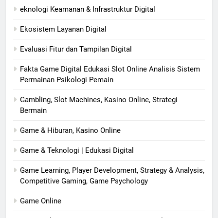
eknologi Keamanan & Infrastruktur Digital
Ekosistem Layanan Digital
Evaluasi Fitur dan Tampilan Digital
Fakta Game Digital Edukasi Slot Online Analisis Sistem
Permainan Psikologi Pemain
Gambling, Slot Machines, Kasino Online, Strategi
Bermain
Game & Hiburan, Kasino Online
Game & Teknologi | Edukasi Digital
Game Learning, Player Development, Strategy & Analysis,
Competitive Gaming, Game Psychology
Game Online