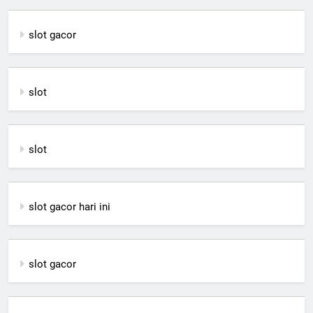
slot gacor
slot
slot
slot gacor hari ini
slot gacor