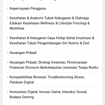
Kepercayaan Pengguna
Kesehatan & Anatomi Tubuh Kebugaran & Olahraga
Edukasi Kesehatan Wellness & Lifestyle Fisiologi &
Mobilitas
Kesehatan & Kebugaran Gaya Hidup Sehat Imunisasi &
Kesehatan Tubuh Pengembangan Diri Nutrisi & Diet
Keuangan Pribadi
Keuangan Pribadi, Strategi Investasi, Perencanaan
Finansial, Ekonomi Berkelanjutan, Investasi Tanpa Risiko
Kompatibilitas Browser, Troubleshooting Akses,
Panduan Digital
Komunitas Digital, Inovasi Game, Interaksi Sosial,
Budaya Gaming