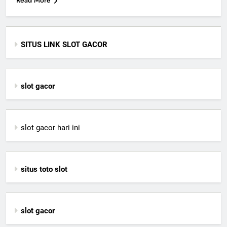
SITUS LINK SLOT GACOR
slot gacor
slot gacor hari ini
situs toto slot
slot gacor