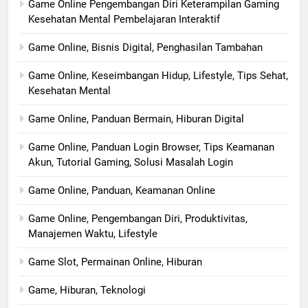
Game Online Pengembangan Diri Keterampilan Gaming
Kesehatan Mental Pembelajaran Interaktif
Game Online, Bisnis Digital, Penghasilan Tambahan
Game Online, Keseimbangan Hidup, Lifestyle, Tips Sehat,
Kesehatan Mental
Game Online, Panduan Bermain, Hiburan Digital
Game Online, Panduan Login Browser, Tips Keamanan
Akun, Tutorial Gaming, Solusi Masalah Login
Game Online, Panduan, Keamanan Online
Game Online, Pengembangan Diri, Produktivitas,
Manajemen Waktu, Lifestyle
Game Slot, Permainan Online, Hiburan
Game, Hiburan, Teknologi