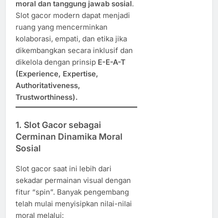
moral dan tanggung jawab sosial
.
Slot gacor modern dapat menjadi
ruang yang mencerminkan
kolaborasi, empati, dan etika jika
dikembangkan secara inklusif dan
dikelola dengan prinsip
E-E-A-T
(Experience, Expertise,
Authoritativeness,
Trustworthiness).
1.
Slot Gacor sebagai
Cerminan Dinamika Moral
Sosial
Slot gacor saat ini lebih dari
sekadar permainan visual dengan
fitur “spin”. Banyak pengembang
telah mulai menyisipkan nilai-nilai
moral melalui: