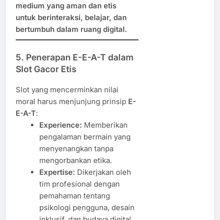
medium yang aman dan etis
untuk berinteraksi, belajar, dan
bertumbuh dalam ruang digital.
5.
Penerapan E-E-A-T dalam
Slot Gacor Etis
Slot yang mencerminkan nilai
moral harus menjunjung prinsip
E-
E-A-T
:
Experience:
Memberikan
pengalaman bermain yang
menyenangkan tanpa
mengorbankan etika.
Expertise:
Dikerjakan oleh
tim profesional dengan
pemahaman tentang
psikologi pengguna, desain
inklusif, dan budaya digital.