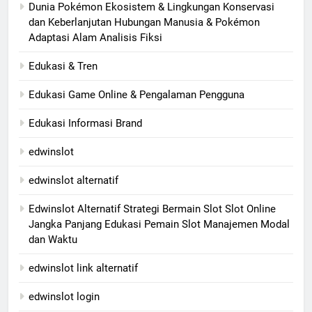
Dunia Pokémon Ekosistem & Lingkungan Konservasi
dan Keberlanjutan Hubungan Manusia & Pokémon
Adaptasi Alam Analisis Fiksi
Edukasi & Tren
Edukasi Game Online & Pengalaman Pengguna
Edukasi Informasi Brand
edwinslot
edwinslot alternatif
Edwinslot Alternatif Strategi Bermain Slot Slot Online
Jangka Panjang Edukasi Pemain Slot Manajemen Modal
dan Waktu
edwinslot link alternatif
edwinslot login