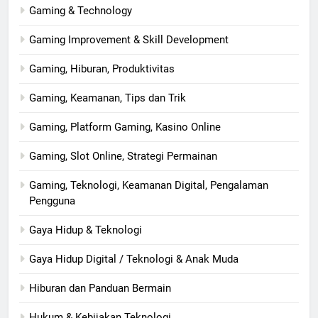
Gaming & Technology
Gaming Improvement & Skill Development
Gaming, Hiburan, Produktivitas
Gaming, Keamanan, Tips dan Trik
Gaming, Platform Gaming, Kasino Online
Gaming, Slot Online, Strategi Permainan
Gaming, Teknologi, Keamanan Digital, Pengalaman
Pengguna
Gaya Hidup & Teknologi
Gaya Hidup Digital / Teknologi & Anak Muda
Hiburan dan Panduan Bermain
Hukum & Kebijakan Teknologi