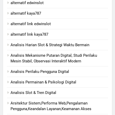
alternatif edwinslot
alternatif kaya787
alternatif link edwinslot
alternatif link kaya787
Analisis Harian Slot & Strategi Waktu Bermain
Analisis Mekanisme Putaran Digital, Studi Perilaku
Mesin Stabil, Observasi Interaktif Modern
Analisis Perilaku Pengguna Digital
Analisis Permainan & Psikologi Digital
Analisis Slot & Tren Digital
Arsitektur Sistem,Performa Web,Pengalaman
Pengguna,Keandalan Layanan,Keamanan Akses