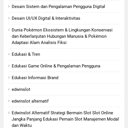
Desain Sistem dan Pengalaman Pengguna Digital
Desain UI/UX Digital & Interaktivitas
Dunia Pokémon Ekosistem & Lingkungan Konservasi
dan Keberlanjutan Hubungan Manusia & Pokémon
Adaptasi Alam Analisis Fiksi
Edukasi & Tren
Edukasi Game Online & Pengalaman Pengguna
Edukasi Informasi Brand
edwinslot
edwinslot alternatif
Edwinslot Alternatif Strategi Bermain Slot Slot Online
Jangka Panjang Edukasi Pemain Slot Manajemen Modal
dan Waktu