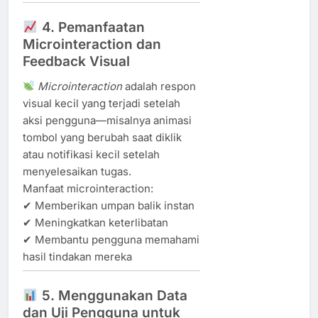
4. Pemanfaatan
Microinteraction dan
Feedback Visual
Microinteraction
adalah respon
visual kecil yang terjadi setelah
aksi pengguna—misalnya animasi
tombol yang berubah saat diklik
atau notifikasi kecil setelah
menyelesaikan tugas.
Manfaat microinteraction:
✔ Memberikan umpan balik instan
✔ Meningkatkan keterlibatan
✔ Membantu pengguna memahami
hasil tindakan mereka
5. Menggunakan Data
dan Uji Pengguna untuk