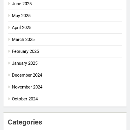
June 2025
May 2025
April 2025
March 2025
February 2025
January 2025
December 2024
November 2024
October 2024
Categories