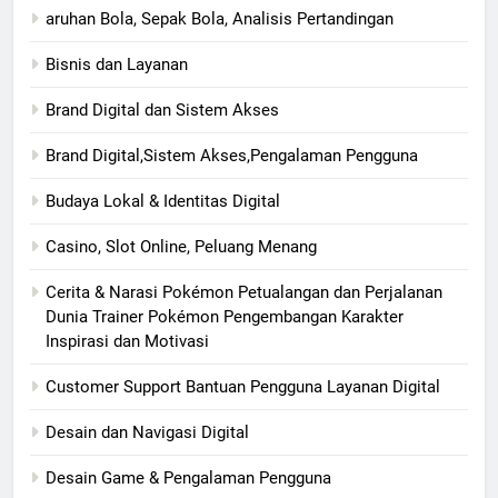
aruhan Bola, Sepak Bola, Analisis Pertandingan
Bisnis dan Layanan
Brand Digital dan Sistem Akses
Brand Digital,Sistem Akses,Pengalaman Pengguna
Budaya Lokal & Identitas Digital
Casino, Slot Online, Peluang Menang
Cerita & Narasi Pokémon Petualangan dan Perjalanan
Dunia Trainer Pokémon Pengembangan Karakter
Inspirasi dan Motivasi
Customer Support Bantuan Pengguna Layanan Digital
Desain dan Navigasi Digital
Desain Game & Pengalaman Pengguna