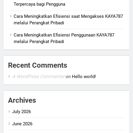
Terpercaya bagi Pengguna
Cara Meningkatkan Efisiensi saat Mengakses KAYA787
melalui Perangkat Pribadi
Cara Meningkatkan Efisiensi Penggunaan KAYA787
melalui Perangkat Pribadi
Recent Comments
A WordPress Commenter
on
Hello world!
Archives
July 2026
June 2026