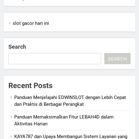
slot gacor hari ini
Search
SEARCH
Recent Posts
Panduan Menjelajahi EDWINSLOT dengan Lebih Cepat
dan Praktis di Berbagai Perangkat
Panduan Memaksimalkan Fitur LEBAH4D dalam
Aktivitas Harian
KAYA787 dan Upaya Membangun Sistem Layanan yang