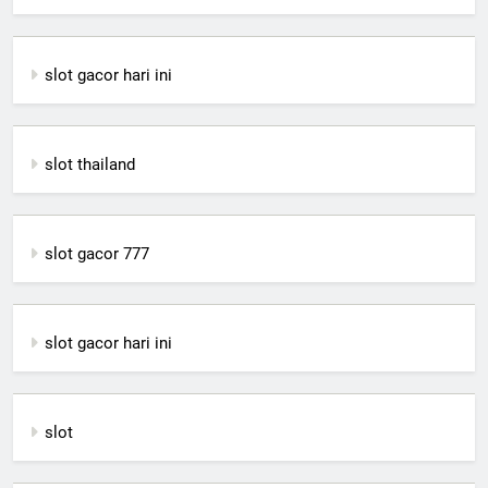
slot gacor hari ini
slot thailand
slot gacor 777
slot gacor hari ini
slot