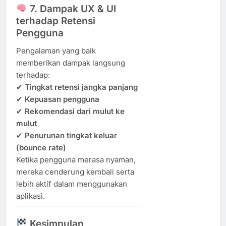
7. Dampak UX & UI
terhadap Retensi
Pengguna
Pengalaman yang baik
memberikan dampak langsung
terhadap:
✔
Tingkat retensi jangka panjang
✔
Kepuasan pengguna
✔
Rekomendasi dari mulut ke
mulut
✔
Penurunan tingkat keluar
(bounce rate)
Ketika pengguna merasa nyaman,
mereka cenderung kembali serta
lebih aktif dalam menggunakan
aplikasi.
Kesimpulan