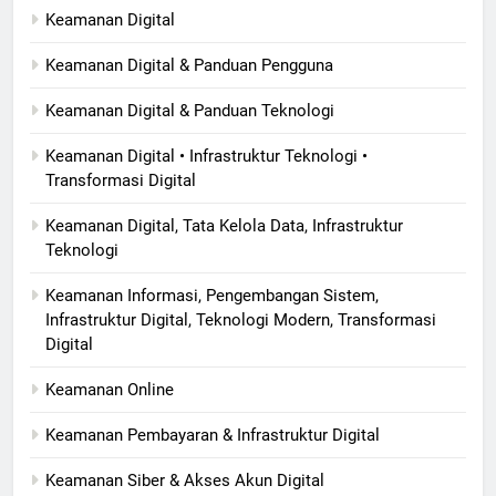
Keamanan Digital
Keamanan Digital & Panduan Pengguna
Keamanan Digital & Panduan Teknologi
Keamanan Digital • Infrastruktur Teknologi •
Transformasi Digital
Keamanan Digital, Tata Kelola Data, Infrastruktur
Teknologi
Keamanan Informasi, Pengembangan Sistem,
Infrastruktur Digital, Teknologi Modern, Transformasi
Digital
Keamanan Online
Keamanan Pembayaran & Infrastruktur Digital
Keamanan Siber & Akses Akun Digital