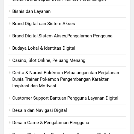
Bisnis dan Layanan
Brand Digital dan Sistem Akses
Brand Digital,Sistem Akses,Pengalaman Pengguna
Budaya Lokal & Identitas Digital
Casino, Slot Online, Peluang Menang
Cerita & Narasi Pokémon Petualangan dan Perjalanan
Dunia Trainer Pokémon Pengembangan Karakter
Inspirasi dan Motivasi
Customer Support Bantuan Pengguna Layanan Digital
Desain dan Navigasi Digital
Desain Game & Pengalaman Pengguna