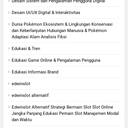
Desain Sistem dan Pengalaman Pengguna Digital
Desain UI/UX Digital & Interaktivitas
Dunia Pokémon Ekosistem & Lingkungan Konservasi
dan Keberlanjutan Hubungan Manusia & Pokémon
Adaptasi Alam Analisis Fiksi
Edukasi & Tren
Edukasi Game Online & Pengalaman Pengguna
Edukasi Informasi Brand
edwinslot
edwinslot alternatif
Edwinslot Alternatif Strategi Bermain Slot Slot Online
Jangka Panjang Edukasi Pemain Slot Manajemen Modal
dan Waktu