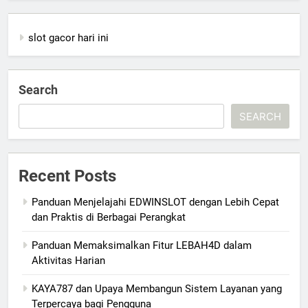
slot gacor hari ini
Search
SEARCH
Recent Posts
Panduan Menjelajahi EDWINSLOT dengan Lebih Cepat
dan Praktis di Berbagai Perangkat
Panduan Memaksimalkan Fitur LEBAH4D dalam
Aktivitas Harian
KAYA787 dan Upaya Membangun Sistem Layanan yang
Terpercaya bagi Pengguna