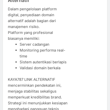
Alternatif
Dalam pengelolaan platform
digital, penyediaan domain
alternatif adalah bagian dari
manajemen risiko.
Platform yang profesional
biasanya memiliki:
Server cadangan
Monitoring performa real-
time
Sistem autentikasi berlapis
Validasi domain berkala
KAYA787 LINK ALTERNATIF
mencerminkan pendekatan ini,
menjaga stabilitas sekaligus
memperkuat kredibilitas brand.
Strategi ini menunjukkan kesiapan
menghadapi gangguan teknis