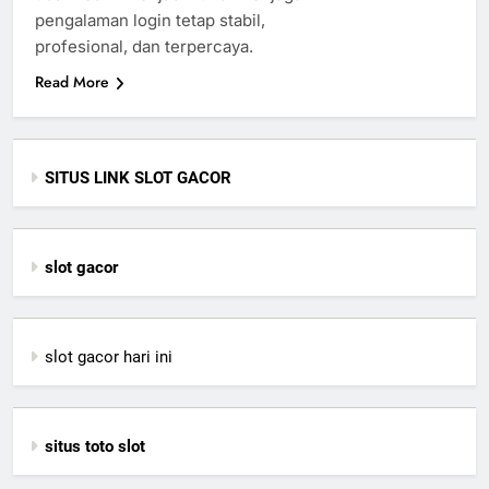
pengalaman login tetap stabil,
profesional, dan terpercaya.
Read More
SITUS LINK SLOT GACOR
slot gacor
slot gacor hari ini
situs toto slot