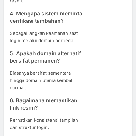
resmi.
4. Mengapa sistem meminta
verifikasi tambahan?
Sebagai langkah keamanan saat
login melalui domain berbeda.
5. Apakah domain alternatif
bersifat permanen?
Biasanya bersifat sementara
hingga domain utama kembali
normal.
6. Bagaimana memastikan
link resmi?
Perhatikan konsistensi tampilan
dan struktur login.