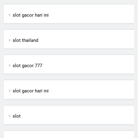
slot gacor hari ini
slot thailand
slot gacor 777
slot gacor hari ini
slot