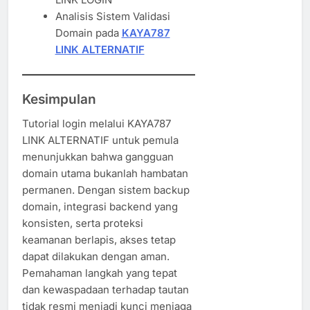
Analisis Sistem Validasi
Domain pada
KAYA787
LINK ALTERNATIF
Kesimpulan
Tutorial login melalui KAYA787
LINK ALTERNATIF untuk pemula
menunjukkan bahwa gangguan
domain utama bukanlah hambatan
permanen. Dengan sistem backup
domain, integrasi backend yang
konsisten, serta proteksi
keamanan berlapis, akses tetap
dapat dilakukan dengan aman.
Pemahaman langkah yang tepat
dan kewaspadaan terhadap tautan
tidak resmi menjadi kunci menjaga