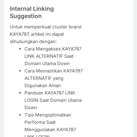
Internal Linking
Suggestion
Untuk memperkuat cluster brand
KAYA787, artikel ini dapat
dihubungkan dengan:
Cara Mengakses KAYA787
LINK ALTERNATIF Saat
Domain Utama Down
Cara Memastikan KAYA787
ALTERNATIF yang
Digunakan Aman
Panduan KAYA787 LINK
LOGIN Saat Domain Utama
Down
Tips Mengoptimalkan
Performa Saat
Menggunakan KAYA787
LINK LOGIN