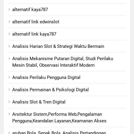
alternatif kaya787
alternatif link edwinslot
alternatif link kaya787
Analisis Harian Slot & Strategi Waktu Bermain
Analisis Mekanisme Putaran Digital, Studi Perilaku
Mesin Stabil, Observasi Interaktif Modern
Analisis Perilaku Pengguna Digital
Analisis Permainan & Psikologi Digital
Analisis Slot & Tren Digital
Arsitektur Sistem,Performa Web,Pengalaman
Pengguna,Keandalan Layanan,Keamanan Akses
aruhan Bola, Sepak Bola, Analisis Pertandingan