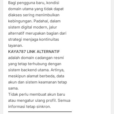
Bagi pengguna baru, kondisi
domain utama yang tidak dapat
diakses sering menimbulkan
kebingungan. Padahal, dalam
sistem digital modern, jalur
alternatif merupakan bagian dari
strategi menjaga kontinuitas
layanan.
KAYA787 LINK ALTERNATIF
adalah domain cadangan resmi
yang tetap terhubung dengan
sistem backend utama. Artinya,
meskipun alamat berbeda, data
akun dan sistem keamanan tetap
sama.
Tidak perlu membuat akun baru
atau mengatur ulang profil. Semua
informasi tetap sinkron.