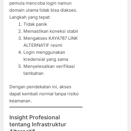
pemula mencoba login namun
domain utama tidak bisa diakses.
Langkah yang tepat:
Tidak panik
Memastikan koneksi stabil
Mengakses KAYA787 LINK
ALTERNATIF resmi
Login menggunakan
kredensial yang sama
Menyelesaikan verifikasi
tambahan
Dengan pendekatan ini, akses
dapat kembali normal tanpa risiko
keamanan.
Insight Profesional
tentang Infrastruktur