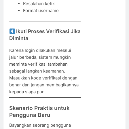
Kesalahan ketik
Format username
Ikuti Proses Verifikasi Jika
Diminta
Karena login dilakukan melalui
jalur berbeda, sistem mungkin
meminta verifikasi tambahan
sebagai langkah keamanan.
Masukkan kode verifikasi dengan
benar dan jangan membagikannya
kepada siapa pun.
Skenario Praktis untuk
Pengguna Baru
Bayangkan seorang pengguna