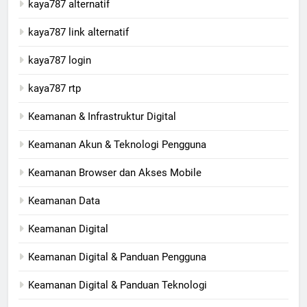
kaya787 alternatif
kaya787 link alternatif
kaya787 login
kaya787 rtp
Keamanan & Infrastruktur Digital
Keamanan Akun & Teknologi Pengguna
Keamanan Browser dan Akses Mobile
Keamanan Data
Keamanan Digital
Keamanan Digital & Panduan Pengguna
Keamanan Digital & Panduan Teknologi