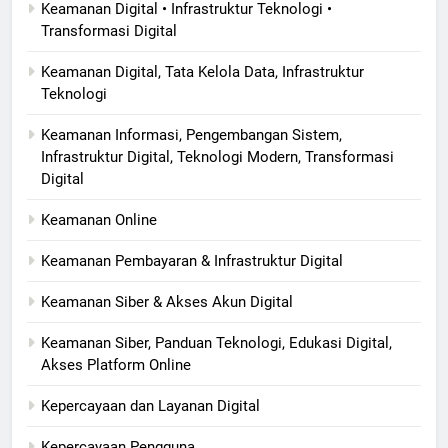
Keamanan Digital • Infrastruktur Teknologi •
Transformasi Digital
Keamanan Digital, Tata Kelola Data, Infrastruktur
Teknologi
Keamanan Informasi, Pengembangan Sistem,
Infrastruktur Digital, Teknologi Modern, Transformasi
Digital
Keamanan Online
Keamanan Pembayaran & Infrastruktur Digital
Keamanan Siber & Akses Akun Digital
Keamanan Siber, Panduan Teknologi, Edukasi Digital,
Akses Platform Online
Kepercayaan dan Layanan Digital
Kepercayaan Pengguna