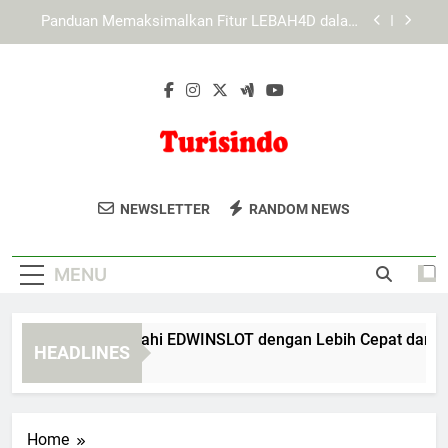
Skip
KAYA787 dan Upaya Membangun Sistem Layanan
to
yang Terpercaya bagi Pengguna
content
Cara Meningkatkan Efisiensi saat Mengakses
KAYA787 melalui Perangkat Pribadi
Panduan Menjelajahi EDWINSLOT dengan Lebih
Cepat dan Praktis di Berbagai Perangkat
Panduan Memaksimalkan Fitur LEBAH4D dalam
Aktivitas Harian
Turisindo
Jelajahi Destinasi Wisata Terbaik Di
KAYA787 dan Upaya Membangun Sistem Layanan
NEWSLETTER
RANDOM NEWS
yang Terpercaya bagi Pengguna
Indonesia Bersama Turisindo. Layanan
Cara Meningkatkan Efisiensi saat Mengakses
Wisata Profesional Untuk Perjalanan
KAYA787 melalui Perangkat Pribadi
MENU
Anda.
nduan Menjelajahi EDWINSLOT dengan Lebih Cepat dan Prakti
HEADLINES
eeks Ago
Home