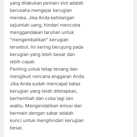
yang dilakukan pemain slot adalah
berusaha mengejar kerugian
mereka. Jika Anda kehilangan
sejumlah uang, hindari mencoba
menggandakan taruhan untuk
“mengembalikan” kerugian
tersebut. Ini sering berujung pada
kerugian yang lebih besar dan
lebih cepat.
Penting untuk tetap tenang dan
mengikuti rencana anggaran Anda.
Jika Anda sudah mencapai batas
kerugian yang telah ditetapkan,
berhentilah dan coba lagi lain
waktu. Mengendalikan emosi dan
bermain dengan sabar adalah
kunci untuk menghindari kerugian
besar.