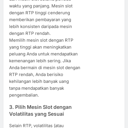
waktu yang panjang. Mesin slot
dengan RTP tinggi cenderung
memberikan pembayaran yang
lebih konsisten daripada mesin
dengan RTP rendah.
Memilih mesin slot dengan RTP
yang tinggi akan meningkatkan
peluang Anda untuk mendapatkan
kemenangan lebih sering. Jika
Anda bermain di mesin slot dengan
RTP rendah, Anda berisiko
kehilangan lebih banyak uang
tanpa mendapatkan banyak
pengembalian.
3.
Pilih Mesin Slot dengan
Volatilitas yang Sesuai
Selain RTP, volatilitas (atau