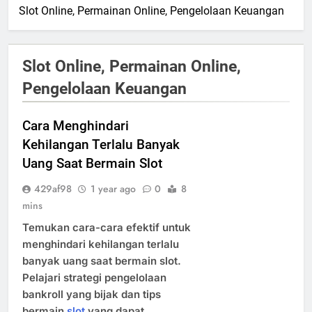
Slot Online, Permainan Online, Pengelolaan Keuangan
Slot Online, Permainan Online,
Pengelolaan Keuangan
Cara Menghindari
Kehilangan Terlalu Banyak
Uang Saat Bermain Slot
429af98
1 year ago
0
8
mins
Temukan cara-cara efektif untuk
menghindari kehilangan terlalu
banyak uang saat bermain slot.
Pelajari strategi pengelolaan
bankroll yang bijak dan tips
bermain
slot
yang dapat