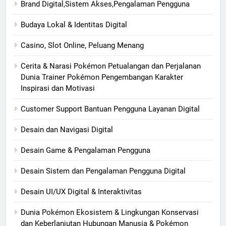
Brand Digital,Sistem Akses,Pengalaman Pengguna
Budaya Lokal & Identitas Digital
Casino, Slot Online, Peluang Menang
Cerita & Narasi Pokémon Petualangan dan Perjalanan
Dunia Trainer Pokémon Pengembangan Karakter
Inspirasi dan Motivasi
Customer Support Bantuan Pengguna Layanan Digital
Desain dan Navigasi Digital
Desain Game & Pengalaman Pengguna
Desain Sistem dan Pengalaman Pengguna Digital
Desain UI/UX Digital & Interaktivitas
Dunia Pokémon Ekosistem & Lingkungan Konservasi
dan Keberlanjutan Hubungan Manusia & Pokémon