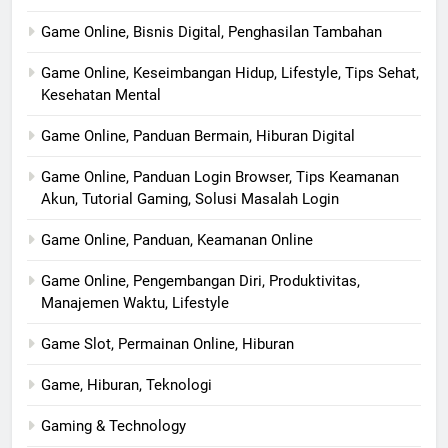
Game Online, Bisnis Digital, Penghasilan Tambahan
Game Online, Keseimbangan Hidup, Lifestyle, Tips Sehat,
Kesehatan Mental
Game Online, Panduan Bermain, Hiburan Digital
Game Online, Panduan Login Browser, Tips Keamanan
Akun, Tutorial Gaming, Solusi Masalah Login
Game Online, Panduan, Keamanan Online
Game Online, Pengembangan Diri, Produktivitas,
Manajemen Waktu, Lifestyle
Game Slot, Permainan Online, Hiburan
Game, Hiburan, Teknologi
Gaming & Technology