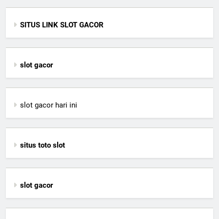
SITUS LINK SLOT GACOR
slot gacor
slot gacor hari ini
situs toto slot
slot gacor