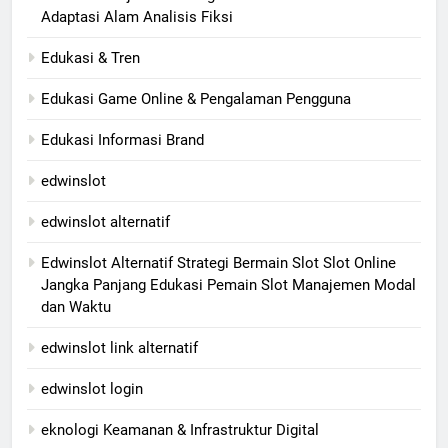
Adaptasi Alam Analisis Fiksi
Edukasi & Tren
Edukasi Game Online & Pengalaman Pengguna
Edukasi Informasi Brand
edwinslot
edwinslot alternatif
Edwinslot Alternatif Strategi Bermain Slot Slot Online
Jangka Panjang Edukasi Pemain Slot Manajemen Modal
dan Waktu
edwinslot link alternatif
edwinslot login
eknologi Keamanan & Infrastruktur Digital