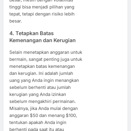
tinggi bisa menjadi pilihan yang
tepat, tetapi dengan risiko lebih
besar.
4.
Tetapkan Batas
Kemenangan dan Kerugian
Selain menetapkan anggaran untuk
bermain, sangat penting juga untuk
menetapkan batas kemenangan
dan kerugian. Ini adalah jumlah
uang yang Anda ingin menangkan
sebelum berhenti atau jumlah
kerugian yang Anda izinkan
sebelum mengakhiri permainan.
Misalnya, jika Anda mulai dengan
anggaran $50 dan menang $100,
tentukan apakah Anda ingin
berhenti pada saat itu atau