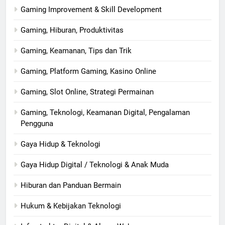
Gaming Improvement & Skill Development
Gaming, Hiburan, Produktivitas
Gaming, Keamanan, Tips dan Trik
Gaming, Platform Gaming, Kasino Online
Gaming, Slot Online, Strategi Permainan
Gaming, Teknologi, Keamanan Digital, Pengalaman
Pengguna
Gaya Hidup & Teknologi
Gaya Hidup Digital / Teknologi & Anak Muda
Hiburan dan Panduan Bermain
Hukum & Kebijakan Teknologi