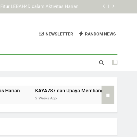
itur LEBAH4D dalam Aktivitas Harian
anan yang Terpercaya bagi Pengguna
es KAYA787 melalui Perangkat Pribadi
NEWSLETTER
RANDOM NEWS
at dan Praktis di Berbagai Perangkat
an Wisata Profesional Untuk Perjalanan Anda.
itur LEBAH4D dalam Aktivitas Harian
anan yang Terpercaya bagi Pengguna
es KAYA787 melalui Perangkat Pribadi
KAYA787 dan Upaya Membangun Sistem Layanan yang 
2 Weeks Ago