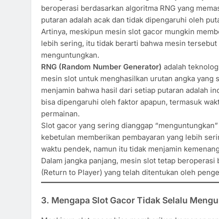
beroperasi berdasarkan algoritma RNG yang memast
putaran adalah acak dan tidak dipengaruhi oleh pu
Artinya, meskipun mesin slot gacor mungkin mem
lebih sering, itu tidak berarti bahwa mesin tersebut
menguntungkan.
RNG (Random Number Generator)
adalah teknolog
mesin slot untuk menghasilkan urutan angka yang 
menjamin bahwa hasil dari setiap putaran adalah i
bisa dipengaruhi oleh faktor apapun, termasuk wakt
permainan.
Slot gacor yang sering dianggap “menguntungkan
kebetulan memberikan pembayaran yang lebih seri
waktu pendek, namun itu tidak menjamin kemenang
Dalam jangka panjang, mesin slot tetap beroperasi
(Return to Player) yang telah ditentukan oleh pen
3. Mengapa Slot Gacor Tidak Selalu Meng