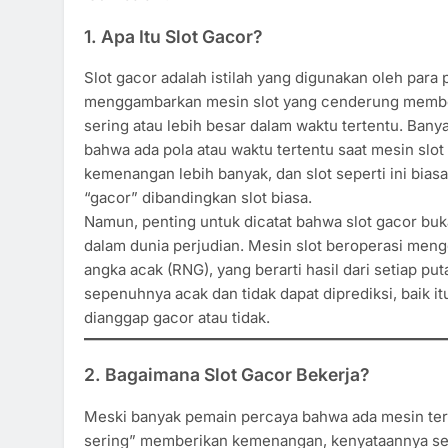
1. Apa Itu Slot Gacor?
Slot gacor adalah istilah yang digunakan oleh para
menggambarkan mesin slot yang cenderung member
sering atau lebih besar dalam waktu tertentu. Bany
bahwa ada pola atau waktu tertentu saat mesin slo
kemenangan lebih banyak, dan slot seperti ini bias
“gacor” dibandingkan slot biasa.
Namun, penting untuk dicatat bahwa slot gacor buka
dalam dunia perjudian. Mesin slot beroperasi men
angka acak (RNG), yang berarti hasil dari setiap put
sepenuhnya acak dan tidak dapat diprediksi, baik i
dianggap gacor atau tidak.
2. Bagaimana Slot Gacor Bekerja?
Meski banyak pemain percaya bahwa ada mesin tert
sering” memberikan kemenangan, kenyataannya se