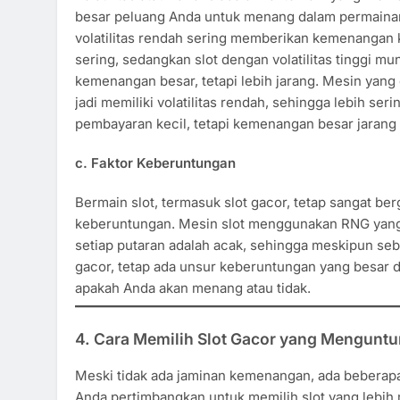
besar peluang Anda untuk menang dalam permainan
volatilitas rendah sering memberikan kemenangan ke
sering, sedangkan slot dengan volatilitas tinggi 
kemenangan besar, tetapi lebih jarang. Mesin yang
jadi memiliki volatilitas rendah, sehingga lebih se
pembayaran kecil, tetapi kemenangan besar jarang t
c. Faktor Keberuntungan
Bermain slot, termasuk slot gacor, tetap sangat be
keberuntungan. Mesin slot menggunakan RNG yan
setiap putaran adalah acak, sehingga meskipun se
gacor, tetap ada unsur keberuntungan yang besar
apakah Anda akan menang atau tidak.
4. Cara Memilih Slot Gacor yang Mengunt
Meski tidak ada jaminan kemenangan, ada beberapa
Anda pertimbangkan untuk memilih slot yang lebi