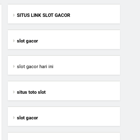
SITUS LINK SLOT GACOR
slot gacor
slot gacor hari ini
situs toto slot
slot gacor