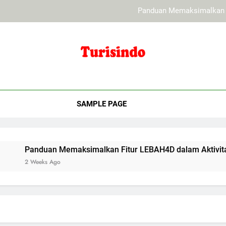
Panduan Memaksimalkan F
KAYA787 dan Upaya Membangun Sistem Lay
Cara Meningkatkan Efisiensi saat Mengaks
isindo
Panduan Menjelajahi EDWINSLOT dengan Lebih Cep
estinasi Wisata Terbaik Di Indonesia Bersama Turisindo. Layan
Panduan Memaksimalkan F
SAMPLE PAGE
KAYA787 dan Upaya Membangun Sistem Lay
Cara Meningkatkan Efisiensi saat Mengaks
nduan Memaksimalkan Fitur LEBAH4D dalam Aktivitas Harian
eeks Ago