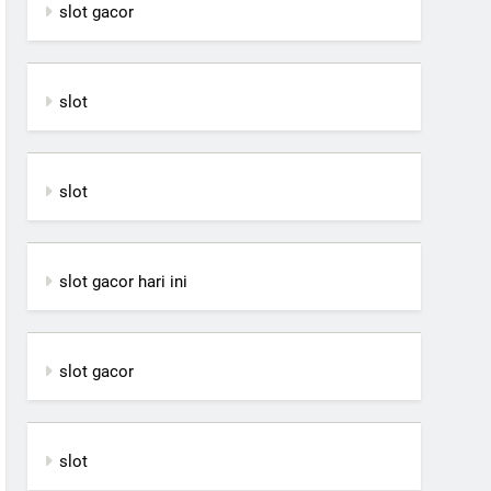
slot gacor
slot
slot
slot gacor hari ini
slot gacor
slot