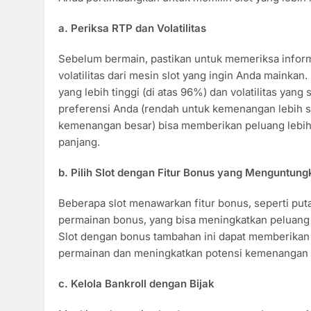
a. Periksa RTP dan Volatilitas
Sebelum bermain, pastikan untuk memeriksa infor
volatilitas dari mesin slot yang ingin Anda mainkan
yang lebih tinggi (di atas 96%) dan volatilitas yang
preferensi Anda (rendah untuk kemenangan lebih se
kemenangan besar) bisa memberikan peluang lebih
panjang.
b. Pilih Slot dengan Fitur Bonus yang Menguntun
Beberapa slot menawarkan fitur bonus, seperti puta
permainan bonus, yang bisa meningkatkan peluang
Slot dengan bonus tambahan ini dapat memberikan n
permainan dan meningkatkan potensi kemenangan
c. Kelola Bankroll dengan Bijak