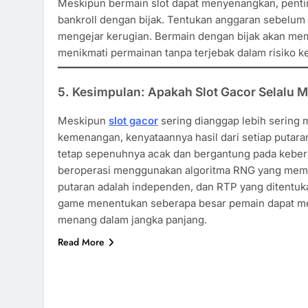
Meskipun bermain slot dapat menyenangkan, penti
bankroll dengan bijak. Tentukan anggaran sebelum 
mengejar kerugian. Bermain dengan bijak akan m
menikmati permainan tanpa terjebak dalam risiko k
5. Kesimpulan: Apakah Slot Gacor Selalu
Meskipun
slot gacor
sering dianggap lebih sering
kemenangan, kenyataannya hasil dari setiap putara
tetap sepenuhnya acak dan bergantung pada keber
beroperasi menggunakan algoritma RNG yang mema
putaran adalah independen, dan RTP yang ditentu
game menentukan seberapa besar pemain dapat m
menang dalam jangka panjang.
Read More