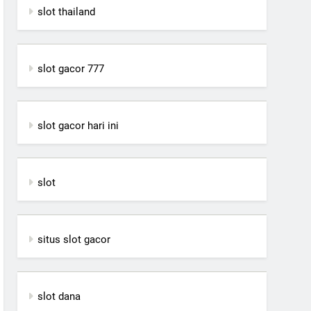
slot thailand
slot gacor 777
slot gacor hari ini
slot
situs slot gacor
slot dana