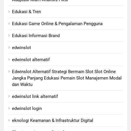
Edukasi & Tren
Edukasi Game Online & Pengalaman Pengguna
Edukasi Informasi Brand
edwinslot
edwinslot alternatif
Edwinslot Alternatif Strategi Bermain Slot Slot Online
Jangka Panjang Edukasi Pemain Slot Manajemen Modal
dan Waktu
edwinslot link alternatif
edwinslot login
eknologi Keamanan & Infrastruktur Digital