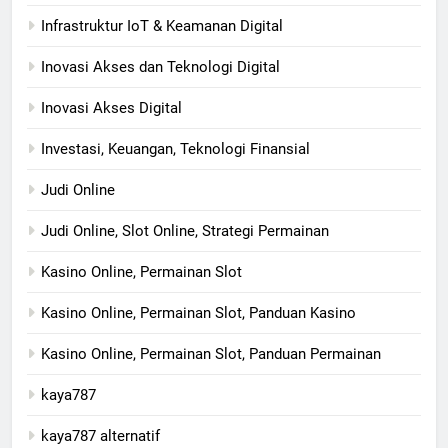
Infrastruktur IoT & Keamanan Digital
Inovasi Akses dan Teknologi Digital
Inovasi Akses Digital
Investasi, Keuangan, Teknologi Finansial
Judi Online
Judi Online, Slot Online, Strategi Permainan
Kasino Online, Permainan Slot
Kasino Online, Permainan Slot, Panduan Kasino
Kasino Online, Permainan Slot, Panduan Permainan
kaya787
kaya787 alternatif