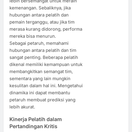
lebih bersemangat untuk meraih
kemenangan. Sebaliknya, jika
hubungan antara pelatih dan
pemain terganggu, atau jika tim
merasa kurang didorong, performa
mereka bisa menurun.
Sebagai petaruh, memahami
hubungan antara pelatih dan tim
sangat penting. Beberapa pelatih
dikenal memiliki kemampuan untuk
membangkitkan semangat tim,
sementara yang lain mungkin
kesulitan dalam hal ini. Mengetahui
dinamika ini dapat membantu
petaruh membuat prediksi yang
lebih akurat.
Kinerja Pelatih dalam
Pertandingan Kritis