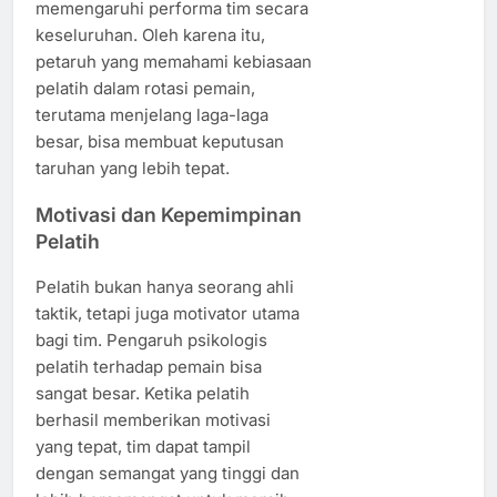
memengaruhi performa tim secara
keseluruhan. Oleh karena itu,
petaruh yang memahami kebiasaan
pelatih dalam rotasi pemain,
terutama menjelang laga-laga
besar, bisa membuat keputusan
taruhan yang lebih tepat.
Motivasi dan Kepemimpinan
Pelatih
Pelatih bukan hanya seorang ahli
taktik, tetapi juga motivator utama
bagi tim. Pengaruh psikologis
pelatih terhadap pemain bisa
sangat besar. Ketika pelatih
berhasil memberikan motivasi
yang tepat, tim dapat tampil
dengan semangat yang tinggi dan