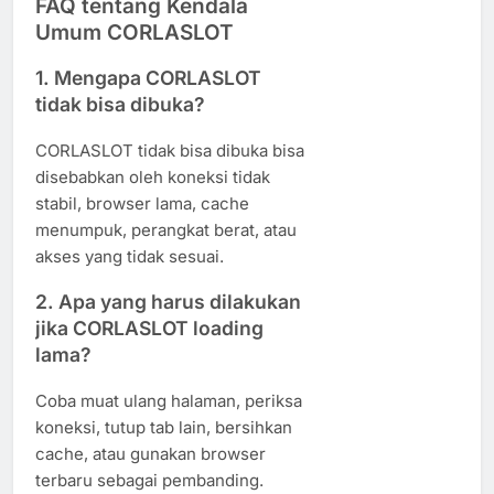
FAQ tentang Kendala
Umum CORLASLOT
1. Mengapa CORLASLOT
tidak bisa dibuka?
CORLASLOT tidak bisa dibuka bisa
disebabkan oleh koneksi tidak
stabil, browser lama, cache
menumpuk, perangkat berat, atau
akses yang tidak sesuai.
2. Apa yang harus dilakukan
jika CORLASLOT loading
lama?
Coba muat ulang halaman, periksa
koneksi, tutup tab lain, bersihkan
cache, atau gunakan browser
terbaru sebagai pembanding.