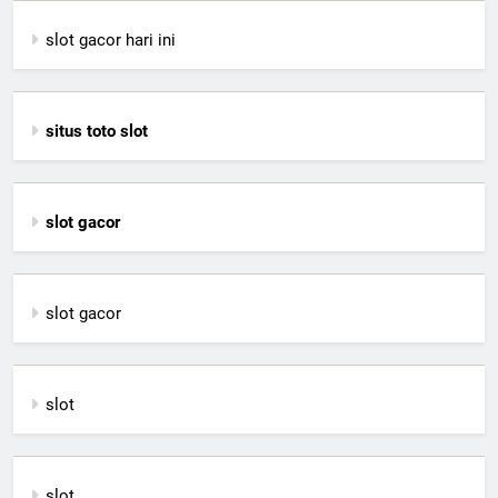
slot gacor hari ini
situs toto slot
slot gacor
slot gacor
slot
slot