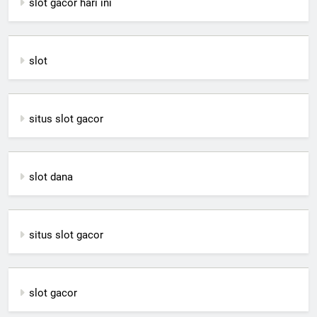
slot gacor hari ini
slot
situs slot gacor
slot dana
situs slot gacor
slot gacor