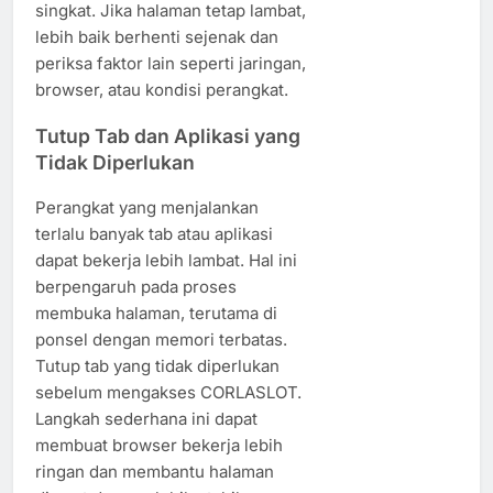
singkat. Jika halaman tetap lambat,
lebih baik berhenti sejenak dan
periksa faktor lain seperti jaringan,
browser, atau kondisi perangkat.
Tutup Tab dan Aplikasi yang
Tidak Diperlukan
Perangkat yang menjalankan
terlalu banyak tab atau aplikasi
dapat bekerja lebih lambat. Hal ini
berpengaruh pada proses
membuka halaman, terutama di
ponsel dengan memori terbatas.
Tutup tab yang tidak diperlukan
sebelum mengakses CORLASLOT.
Langkah sederhana ini dapat
membuat browser bekerja lebih
ringan dan membantu halaman