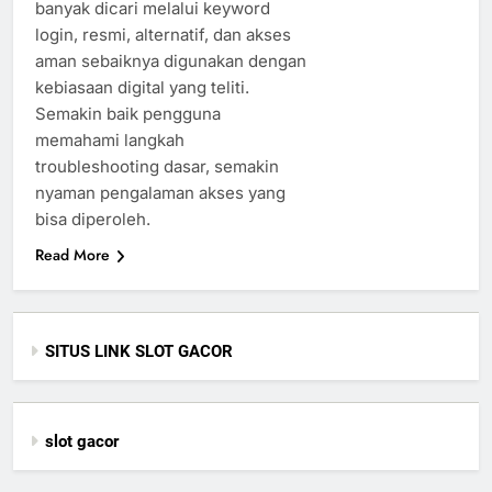
banyak dicari melalui keyword
login, resmi, alternatif, dan akses
aman sebaiknya digunakan dengan
kebiasaan digital yang teliti.
Semakin baik pengguna
memahami langkah
troubleshooting dasar, semakin
nyaman pengalaman akses yang
bisa diperoleh.
Read More
SITUS LINK SLOT GACOR
slot gacor