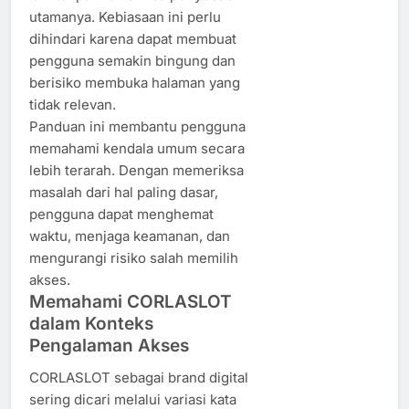
utamanya. Kebiasaan ini perlu
dihindari karena dapat membuat
pengguna semakin bingung dan
berisiko membuka halaman yang
tidak relevan.
Panduan ini membantu pengguna
memahami kendala umum secara
lebih terarah. Dengan memeriksa
masalah dari hal paling dasar,
pengguna dapat menghemat
waktu, menjaga keamanan, dan
mengurangi risiko salah memilih
akses.
Memahami CORLASLOT
dalam Konteks
Pengalaman Akses
CORLASLOT sebagai brand digital
sering dicari melalui variasi kata