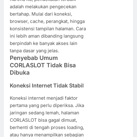
adalah melakukan pengecekan
bertahap. Mulai dari koneksi,
browser, cache, perangkat, hingga
konsistensi tampilan halaman. Cara
ini lebih aman dibanding langsung
berpindah ke banyak akses lain
tanpa dasar yang jelas.
Penyebab Umum
CORLASLOT Tidak Bisa
Dibuka
Koneksi Internet Tidak Stabil
Koneksi internet menjadi faktor
pertama yang perlu diperiksa. Jika
jaringan sedang lemah, halaman
CORLASLOT bisa gagal dimuat,
berhenti di tengah proses loading,
atau hanya menampilkan sebagian