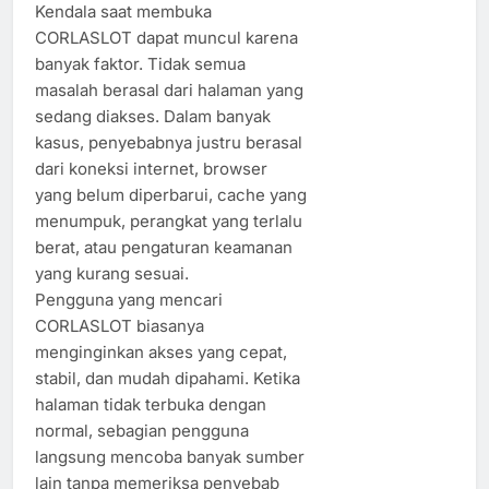
Kendala saat membuka
CORLASLOT dapat muncul karena
banyak faktor. Tidak semua
masalah berasal dari halaman yang
sedang diakses. Dalam banyak
kasus, penyebabnya justru berasal
dari koneksi internet, browser
yang belum diperbarui, cache yang
menumpuk, perangkat yang terlalu
berat, atau pengaturan keamanan
yang kurang sesuai.
Pengguna yang mencari
CORLASLOT biasanya
menginginkan akses yang cepat,
stabil, dan mudah dipahami. Ketika
halaman tidak terbuka dengan
normal, sebagian pengguna
langsung mencoba banyak sumber
lain tanpa memeriksa penyebab