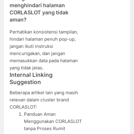
menghindari halaman
CORLASLOT yang tidak
aman?
Perhatikan konsistensi tampilan,
hindari halaman penuh pop-up,
jangan ikuti instruksi
mencurigakan, dan jangan
memasukkan data pada halaman
yang tidak jelas.
Internal Linking
Suggestion
Beberapa artikel lain yang masih
relevan dalam cluster brand
CORLASLOT:
Panduan Aman
Menggunakan CORLASLOT
tanpa Proses Rumit