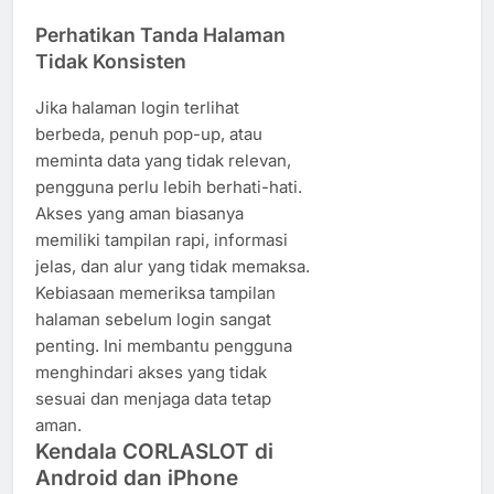
Perhatikan Tanda Halaman
Tidak Konsisten
Jika halaman login terlihat
berbeda, penuh pop-up, atau
meminta data yang tidak relevan,
pengguna perlu lebih berhati-hati.
Akses yang aman biasanya
memiliki tampilan rapi, informasi
jelas, dan alur yang tidak memaksa.
Kebiasaan memeriksa tampilan
halaman sebelum login sangat
penting. Ini membantu pengguna
menghindari akses yang tidak
sesuai dan menjaga data tetap
aman.
Kendala CORLASLOT di
Android dan iPhone