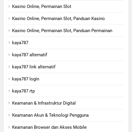
Kasino Online, Permainan Slot
Kasino Online, Permainan Slot, Panduan Kasino
Kasino Online, Permainan Slot, Panduan Permainan
kaya787
kaya787 alternatif
kaya787 link alternatif
kaya787 login
kaya787 rtp
Keamanan & Infrastruktur Digital
Keamanan Akun & Teknologi Pengguna
Keamanan Browser dan Akses Mobile