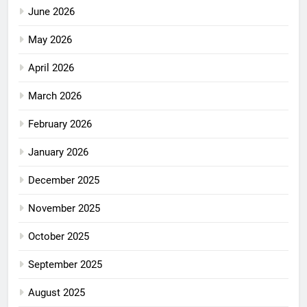
June 2026
May 2026
April 2026
March 2026
February 2026
January 2026
December 2025
November 2025
October 2025
September 2025
August 2025