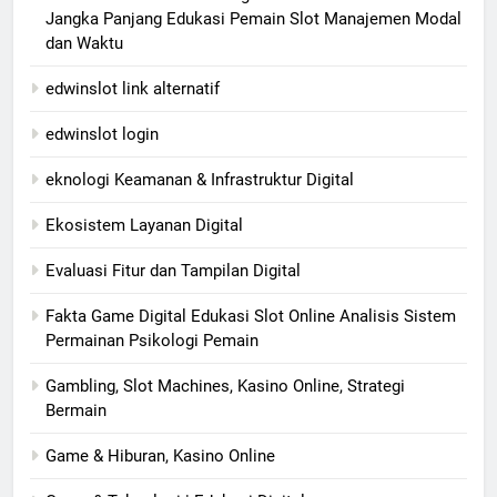
Jangka Panjang Edukasi Pemain Slot Manajemen Modal
dan Waktu
edwinslot link alternatif
edwinslot login
eknologi Keamanan & Infrastruktur Digital
Ekosistem Layanan Digital
Evaluasi Fitur dan Tampilan Digital
Fakta Game Digital Edukasi Slot Online Analisis Sistem
Permainan Psikologi Pemain
Gambling, Slot Machines, Kasino Online, Strategi
Bermain
Game & Hiburan, Kasino Online