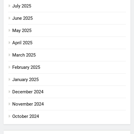
July 2025
June 2025
May 2025
April 2025
March 2025
February 2025
January 2025
December 2024
November 2024
October 2024