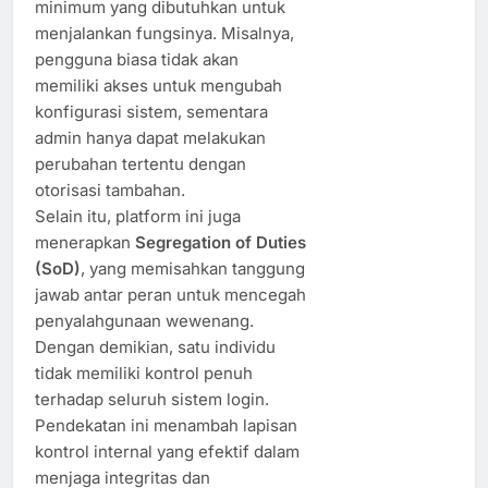
minimum yang dibutuhkan untuk
menjalankan fungsinya. Misalnya,
pengguna biasa tidak akan
memiliki akses untuk mengubah
konfigurasi sistem, sementara
admin hanya dapat melakukan
perubahan tertentu dengan
otorisasi tambahan.
Selain itu, platform ini juga
menerapkan
Segregation of Duties
(SoD)
, yang memisahkan tanggung
jawab antar peran untuk mencegah
penyalahgunaan wewenang.
Dengan demikian, satu individu
tidak memiliki kontrol penuh
terhadap seluruh sistem login.
Pendekatan ini menambah lapisan
kontrol internal yang efektif dalam
menjaga integritas dan