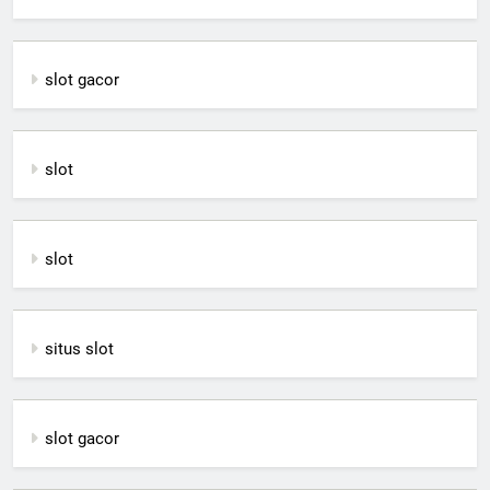
slot gacor
slot
slot
situs slot
slot gacor