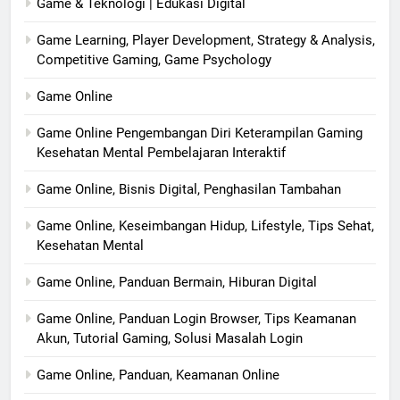
Game & Teknologi | Edukasi Digital
Game Learning, Player Development, Strategy & Analysis,
Competitive Gaming, Game Psychology
Game Online
Game Online Pengembangan Diri Keterampilan Gaming
Kesehatan Mental Pembelajaran Interaktif
Game Online, Bisnis Digital, Penghasilan Tambahan
Game Online, Keseimbangan Hidup, Lifestyle, Tips Sehat,
Kesehatan Mental
Game Online, Panduan Bermain, Hiburan Digital
Game Online, Panduan Login Browser, Tips Keamanan
Akun, Tutorial Gaming, Solusi Masalah Login
Game Online, Panduan, Keamanan Online