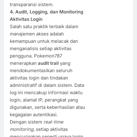
transparansi sistem.
4. Audit, Logging, dan Monitoring
Aktivitas Login
Salah satu praktik terbaik dalam
manajemen akses adalah
kemampuan untuk melacak dan
menganalisis setiap aktivitas
pengguna. Pokemon787
menerapkan
audit trail
yang
mendokumentasikan seluruh
aktivitas login dan tindakan
administratif di dalam sistem. Data
log ini mencakup informasi waktu
login, alamat IP, perangkat yang
digunakan, serta keberhasilan atau
kegagalan autentikasi.
Dengan sistem
real-time
monitoring
, setiap aktivitas
mencurigakan seperti upaya login