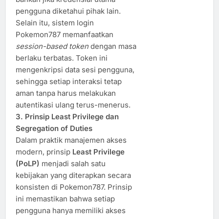
pengguna diketahui pihak lain.
Selain itu, sistem login
Pokemon787 memanfaatkan
session-based token
dengan masa
berlaku terbatas. Token ini
mengenkripsi data sesi pengguna,
sehingga setiap interaksi tetap
aman tanpa harus melakukan
autentikasi ulang terus-menerus.
3. Prinsip Least Privilege dan
Segregation of Duties
Dalam praktik manajemen akses
modern, prinsip
Least Privilege
(PoLP)
menjadi salah satu
kebijakan yang diterapkan secara
konsisten di Pokemon787. Prinsip
ini memastikan bahwa setiap
pengguna hanya memiliki akses