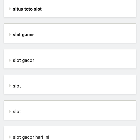
situs toto slot
slot gacor
slot gacor
slot
slot
slot gacor hari ini