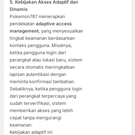
5. Kebijakan Akses Adaptif dan
Dinamis
Pokemon787 menerapkan
pendekatan
adaptive access
management
, yang menyesuaikan
tingkat keamanan berdasarkan
konteks pengguna. Misalnya,
ketika pengguna login dari
perangkat atau lokasi baru, sistem
secara otomatis meningkatkan
lapisan autentikasi dengan
meminta konfirmasi tambahan.
Sebaliknya, ketika pengguna login
dari perangkat terpercaya yang
sudah terverifikasi, sistem
memberikan akses yang lebih
cepat tanpa mengurangi
keamanan.
Kebijakan adaptif ini