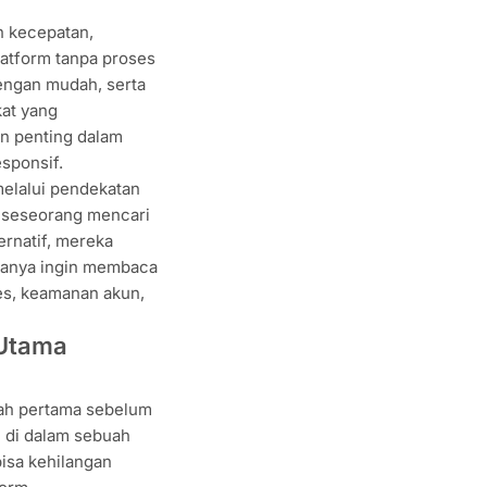
n kecepatan,
atform tanpa proses
ngan mudah, serta
at yang
an penting dalam
sponsif.
melalui pendekatan
 seseorang mencari
rnatif, mereka
hanya ingin membaca
es, keamanan akun,
 Utama
kah pertama sebelum
n di dalam sebuah
bisa kehilangan