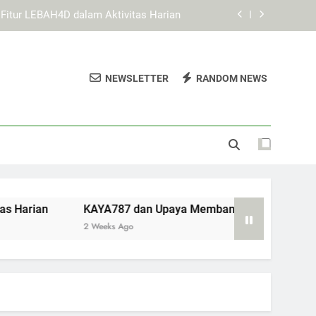
itur LEBAH4D dalam Aktivitas Harian
anan yang Terpercaya bagi Pengguna
es KAYA787 melalui Perangkat Pribadi
NEWSLETTER
RANDOM NEWS
at dan Praktis di Berbagai Perangkat
an Wisata Profesional Untuk Perjalanan Anda.
itur LEBAH4D dalam Aktivitas Harian
anan yang Terpercaya bagi Pengguna
es KAYA787 melalui Perangkat Pribadi
KAYA787 dan Upaya Membangun Sistem Layanan yang
2 Weeks Ago