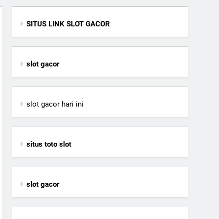
SITUS LINK SLOT GACOR
slot gacor
slot gacor hari ini
situs toto slot
slot gacor