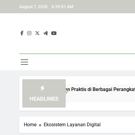
Skip
August 7, 2026
6:39:02 AM
to
content
Tur
Jelajahi D
gan Lebih Cepat dan Praktis di Berbagai Perangkat
Pa
2 
HEADLINES
Home
Ekosistem Layanan Digital