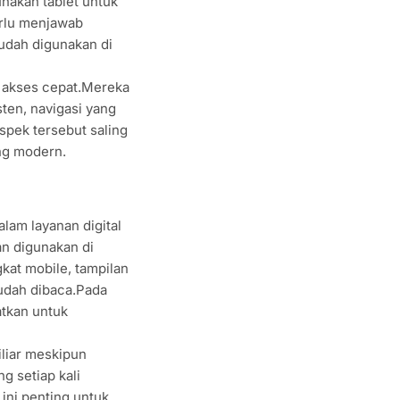
nakan tablet untuk
erlu menjawab
udah digunakan di
 akses cepat.Mereka
ten, navigasi yang
spek tersebut saling
ng modern.
alam layanan digital
n digunakan di
kat mobile, tampilan
mudah dibaca.Pada
atkan untuk
liar meskipun
g setiap kali
ini penting untuk