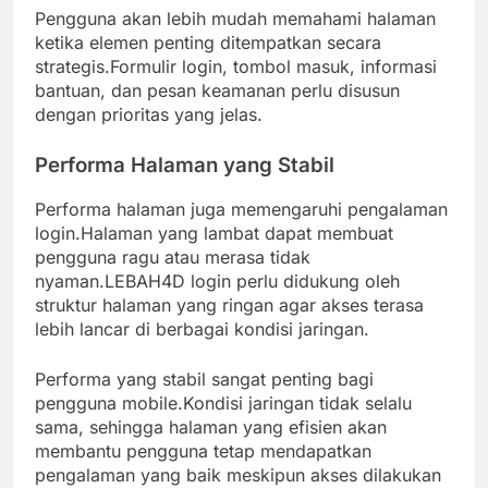
Pengguna akan lebih mudah memahami halaman
ketika elemen penting ditempatkan secara
strategis.Formulir login, tombol masuk, informasi
bantuan, dan pesan keamanan perlu disusun
dengan prioritas yang jelas.
Performa Halaman yang Stabil
Performa halaman juga memengaruhi pengalaman
login.Halaman yang lambat dapat membuat
pengguna ragu atau merasa tidak
nyaman.LEBAH4D login perlu didukung oleh
struktur halaman yang ringan agar akses terasa
lebih lancar di berbagai kondisi jaringan.
Performa yang stabil sangat penting bagi
pengguna mobile.Kondisi jaringan tidak selalu
sama, sehingga halaman yang efisien akan
membantu pengguna tetap mendapatkan
pengalaman yang baik meskipun akses dilakukan