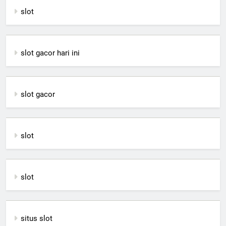
slot
slot gacor hari ini
slot gacor
slot
slot
situs slot