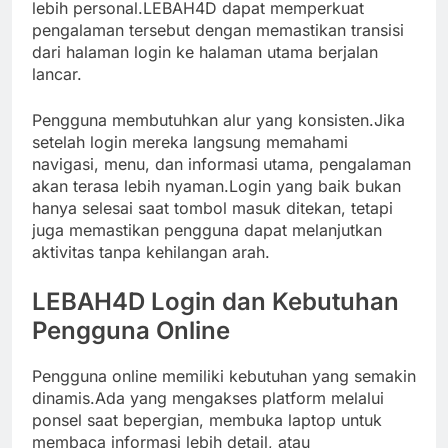
lebih personal.LEBAH4D dapat memperkuat
pengalaman tersebut dengan memastikan transisi
dari halaman login ke halaman utama berjalan
lancar.
Pengguna membutuhkan alur yang konsisten.Jika
setelah login mereka langsung memahami
navigasi, menu, dan informasi utama, pengalaman
akan terasa lebih nyaman.Login yang baik bukan
hanya selesai saat tombol masuk ditekan, tetapi
juga memastikan pengguna dapat melanjutkan
aktivitas tanpa kehilangan arah.
LEBAH4D Login dan Kebutuhan
Pengguna Online
Pengguna online memiliki kebutuhan yang semakin
dinamis.Ada yang mengakses platform melalui
ponsel saat bepergian, membuka laptop untuk
membaca informasi lebih detail, atau