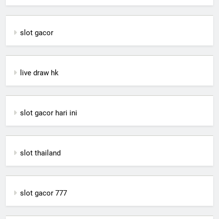
slot gacor
live draw hk
slot gacor hari ini
slot thailand
slot gacor 777