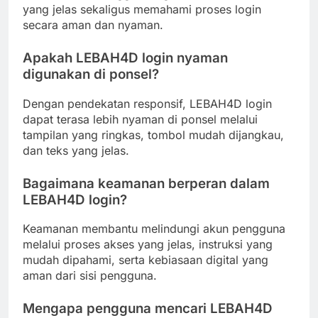
yang jelas sekaligus memahami proses login
secara aman dan nyaman.
Apakah LEBAH4D login nyaman
digunakan di ponsel?
Dengan pendekatan responsif, LEBAH4D login
dapat terasa lebih nyaman di ponsel melalui
tampilan yang ringkas, tombol mudah dijangkau,
dan teks yang jelas.
Bagaimana keamanan berperan dalam
LEBAH4D login?
Keamanan membantu melindungi akun pengguna
melalui proses akses yang jelas, instruksi yang
mudah dipahami, serta kebiasaan digital yang
aman dari sisi pengguna.
Mengapa pengguna mencari LEBAH4D