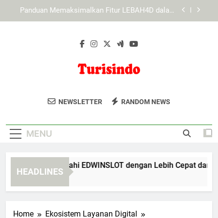
Skip
KAYA787 dan Upaya Membangun Sistem Layanan
to
yang Terpercaya bagi Pengguna
content
Cara Meningkatkan Efisiensi saat Mengakses
KAYA787 melalui Perangkat Pribadi
Panduan Menjelajahi EDWINSLOT dengan Lebih
Cepat dan Praktis di Berbagai Perangkat
Panduan Memaksimalkan Fitur LEBAH4D dalam
Aktivitas Harian
Turisindo
Jelajahi Destinasi Wisata Terbaik Di
KAYA787 dan Upaya Membangun Sistem Layanan
NEWSLETTER
RANDOM NEWS
yang Terpercaya bagi Pengguna
Indonesia Bersama Turisindo. Layanan
Cara Meningkatkan Efisiensi saat Mengakses
Wisata Profesional Untuk Perjalanan
KAYA787 melalui Perangkat Pribadi
MENU
Anda.
nduan Menjelajahi EDWINSLOT dengan Lebih Cepat dan Prakti
HEADLINES
Weeks Ago
Home
Ekosistem Layanan Digital