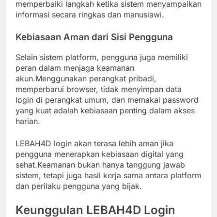
memperbaiki langkah ketika sistem menyampaikan
informasi secara ringkas dan manusiawi.
Kebiasaan Aman dari Sisi Pengguna
Selain sistem platform, pengguna juga memiliki
peran dalam menjaga keamanan
akun.Menggunakan perangkat pribadi,
memperbarui browser, tidak menyimpan data
login di perangkat umum, dan memakai password
yang kuat adalah kebiasaan penting dalam akses
harian.
LEBAH4D login akan terasa lebih aman jika
pengguna menerapkan kebiasaan digital yang
sehat.Keamanan bukan hanya tanggung jawab
sistem, tetapi juga hasil kerja sama antara platform
dan perilaku pengguna yang bijak.
Keunggulan LEBAH4D Login