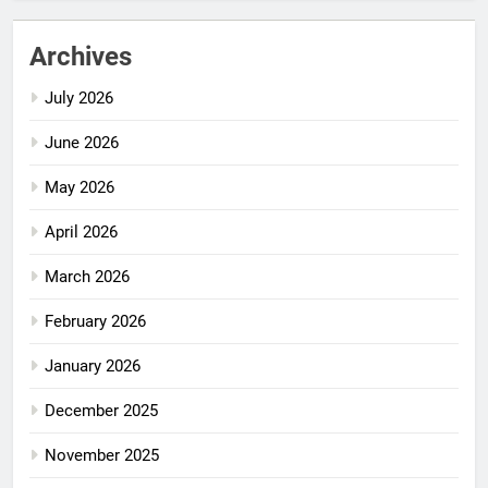
Archives
July 2026
June 2026
May 2026
April 2026
March 2026
February 2026
January 2026
December 2025
November 2025