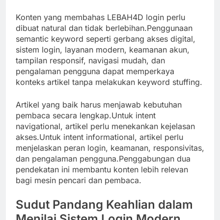
Konten yang membahas LEBAH4D login perlu
dibuat natural dan tidak berlebihan.Penggunaan
semantic keyword seperti gerbang akses digital,
sistem login, layanan modern, keamanan akun,
tampilan responsif, navigasi mudah, dan
pengalaman pengguna dapat memperkaya
konteks artikel tanpa melakukan keyword stuffing.
Artikel yang baik harus menjawab kebutuhan
pembaca secara lengkap.Untuk intent
navigational, artikel perlu menekankan kejelasan
akses.Untuk intent informational, artikel perlu
menjelaskan peran login, keamanan, responsivitas,
dan pengalaman pengguna.Penggabungan dua
pendekatan ini membantu konten lebih relevan
bagi mesin pencari dan pembaca.
Sudut Pandang Keahlian dalam
Menilai Sistem Login Modern