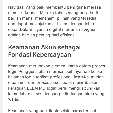
Navigasi yang baik membantu pengguna merasa
memiliki kendali.Mereka tahu sedang berada di
bagian mana, memahami pilihan yang tersedia,
dan dapat melanjutkan aktivitas dengan lebih
cepat.Dalam layanan digital modern, navigasi
adalah bagian penting dari efisiensi.
Keamanan Akun sebagai
Fondasi Kepercayaan
Keamanan merupakan elemen utama dalam proses
login.Pengguna akan merasa lebih nyaman ketika
halaman login terlihat profesional, instruksi mudah
dipahami, dan proses akses tidak menimbulkan
keraguan.LEBAH4D login perlu menggabungkan
kemudahan akses dengan perlindungan akun yang
wajar.
Keamanan yang baik tidak selalu harus terlihat