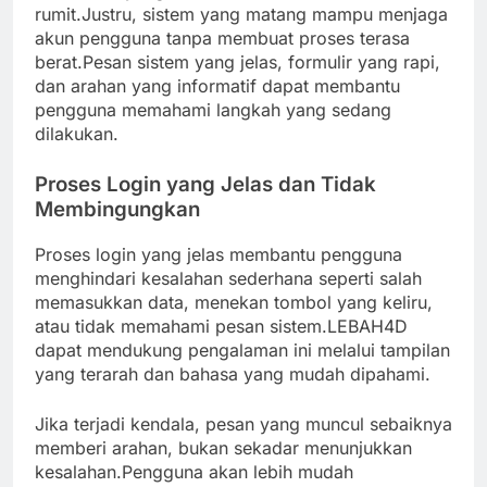
rumit.Justru, sistem yang matang mampu menjaga
akun pengguna tanpa membuat proses terasa
berat.Pesan sistem yang jelas, formulir yang rapi,
dan arahan yang informatif dapat membantu
pengguna memahami langkah yang sedang
dilakukan.
Proses Login yang Jelas dan Tidak
Membingungkan
Proses login yang jelas membantu pengguna
menghindari kesalahan sederhana seperti salah
memasukkan data, menekan tombol yang keliru,
atau tidak memahami pesan sistem.LEBAH4D
dapat mendukung pengalaman ini melalui tampilan
yang terarah dan bahasa yang mudah dipahami.
Jika terjadi kendala, pesan yang muncul sebaiknya
memberi arahan, bukan sekadar menunjukkan
kesalahan.Pengguna akan lebih mudah