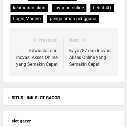
keamanan akun
layanan online
Lebah4D
Login Modern
pengalaman pengguna
Previous:
Next:
Post
navigation
Edwinslot dan
Kaya787 dan Inovasi
Inovasi Akses Online
Akses Online yang
yang Semakin Cepat
Semakin Cepat
SITUS LINK SLOT GACOR
slot gacor