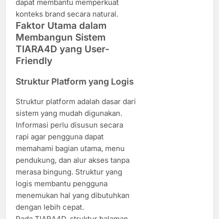
dapat membantu memperkuat
konteks brand secara natural.
Faktor Utama dalam
Membangun Sistem
TIARA4D yang User-
Friendly
Struktur Platform yang Logis
Struktur platform adalah dasar dari
sistem yang mudah digunakan.
Informasi perlu disusun secara
rapi agar pengguna dapat
memahami bagian utama, menu
pendukung, dan alur akses tanpa
merasa bingung. Struktur yang
logis membantu pengguna
menemukan hal yang dibutuhkan
dengan lebih cepat.
Pada TIARA4D, struktur halaman