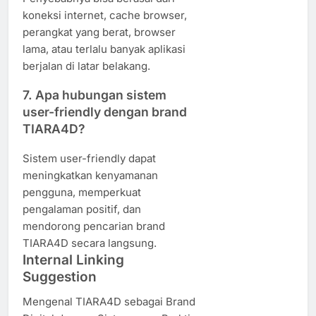
koneksi internet, cache browser,
perangkat yang berat, browser
lama, atau terlalu banyak aplikasi
berjalan di latar belakang.
7. Apa hubungan sistem
user-friendly dengan brand
TIARA4D?
Sistem user-friendly dapat
meningkatkan kenyamanan
pengguna, memperkuat
pengalaman positif, dan
mendorong pencarian brand
TIARA4D secara langsung.
Internal Linking
Suggestion
Mengenal TIARA4D sebagai Brand