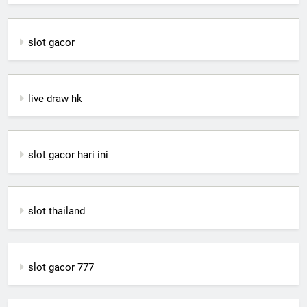
slot gacor
live draw hk
slot gacor hari ini
slot thailand
slot gacor 777