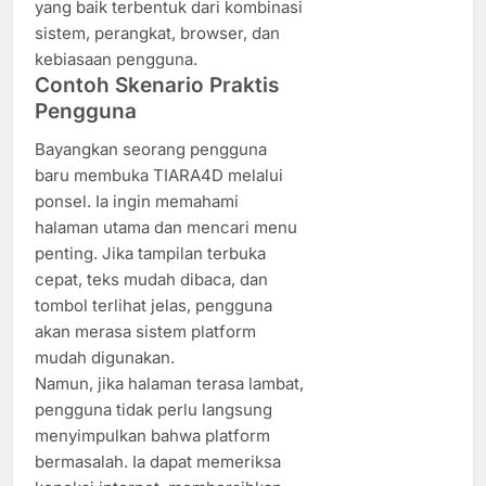
yang baik terbentuk dari kombinasi
sistem, perangkat, browser, dan
kebiasaan pengguna.
Contoh Skenario Praktis
Pengguna
Bayangkan seorang pengguna
baru membuka TIARA4D melalui
ponsel. Ia ingin memahami
halaman utama dan mencari menu
penting. Jika tampilan terbuka
cepat, teks mudah dibaca, dan
tombol terlihat jelas, pengguna
akan merasa sistem platform
mudah digunakan.
Namun, jika halaman terasa lambat,
pengguna tidak perlu langsung
menyimpulkan bahwa platform
bermasalah. Ia dapat memeriksa