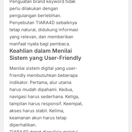
Penguatan brand keyword tidak
perlu dilakukan dengan
pengulangan berlebihan.
Penyebutan TIARA4D sebaiknya
tetap natural, didukung informasi
yang relevan, dan memberikan
manfaat nyata bagi pembaca.
Keahlian dalam Menilai
Sistem yang User-Friendly
Menilai sistem digital yang user-
friendly membutuhkan beberapa
indikator. Pertama, alur utama
harus mudah dipahami. Kedua,
navigasi harus sederhana. Ketiga,
tampilan harus responsif. Keempat,
akses harus stabil. Kelima,
keamanan akun harus tetap
diperhatikan.
TIARA4D dapat dianalisis melalui