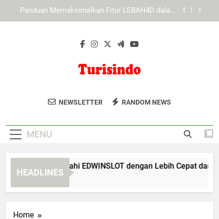
Skip
KAYA787 dan Upaya Membangun Sistem Layanan
to
yang Terpercaya bagi Pengguna
content
Cara Meningkatkan Efisiensi saat Mengakses
KAYA787 melalui Perangkat Pribadi
Panduan Menjelajahi EDWINSLOT dengan Lebih
Cepat dan Praktis di Berbagai Perangkat
Panduan Memaksimalkan Fitur LEBAH4D dalam
Aktivitas Harian
Turisindo
Jelajahi Destinasi Wisata Terbaik Di
KAYA787 dan Upaya Membangun Sistem Layanan
NEWSLETTER
RANDOM NEWS
yang Terpercaya bagi Pengguna
Indonesia Bersama Turisindo. Layanan
Cara Meningkatkan Efisiensi saat Mengakses
Wisata Profesional Untuk Perjalanan
KAYA787 melalui Perangkat Pribadi
MENU
Anda.
nduan Menjelajahi EDWINSLOT dengan Lebih Cepat dan Prakti
HEADLINES
Weeks Ago
Home