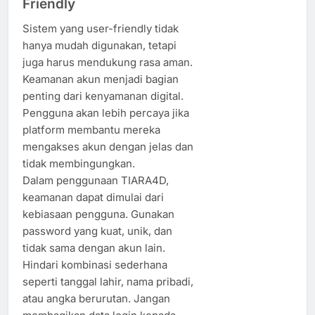
Friendly
Sistem yang user-friendly tidak
hanya mudah digunakan, tetapi
juga harus mendukung rasa aman.
Keamanan akun menjadi bagian
penting dari kenyamanan digital.
Pengguna akan lebih percaya jika
platform membantu mereka
mengakses akun dengan jelas dan
tidak membingungkan.
Dalam penggunaan TIARA4D,
keamanan dapat dimulai dari
kebiasaan pengguna. Gunakan
password yang kuat, unik, dan
tidak sama dengan akun lain.
Hindari kombinasi sederhana
seperti tanggal lahir, nama pribadi,
atau angka berurutan. Jangan