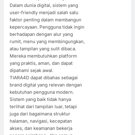
Dalam dunia digital, sistem yang
user-friendly menjadi salah satu
faktor penting dalam membangun
kepercayaan. Pengguna tidak ingin
berhadapan dengan alur yang
rumit, menu yang membingungkan,
atau tampilan yang sulit dibaca.
Mereka membutuhkan platform
yang praktis, aman, dan dapat
dipahami sejak awal.
TIARA4D dapat dibahas sebagai
brand digital yang relevan dengan
kebutuhan pengguna modern.
Sistem yang baik tidak hanya
terlihat dari tampilan luar, tetapi
juga dari bagaimana struktur
halaman, navigasi, kecepatan
akses, dan keamanan bekerja