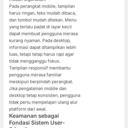
Pada perangkat mobile, tampilan
harus ringan, teks mudah dibaca,
dan tombol mudah ditekan. Menu
yang terlalu padat di layar kecil
dapat membuat pengguna merasa
kurang nyaman. Pada desktop,
informasi dapat ditampilkan lebih
luas, tetapi tetap harus rapi agar
tidak mengganggu fokus.
Tampilan responsif membantu
pengguna merasa familiar
meskipun berpindah perangkat.
Jika pengalaman mobile dan
desktop tetap konsisten, pengguna
tidak perlu mempelajari ulang alur
platform dari awal.
Keamanan sebagai
Fondasi Sistem User-