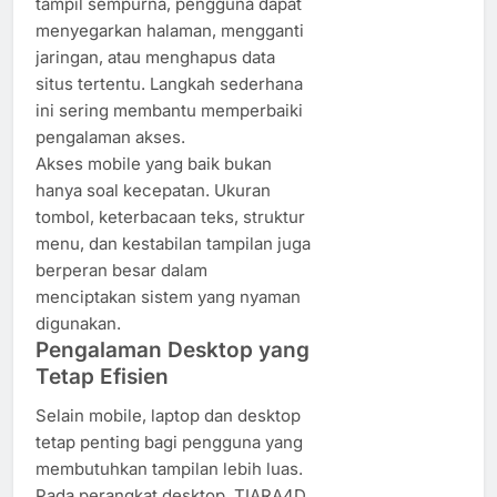
tampil sempurna, pengguna dapat
menyegarkan halaman, mengganti
jaringan, atau menghapus data
situs tertentu. Langkah sederhana
ini sering membantu memperbaiki
pengalaman akses.
Akses mobile yang baik bukan
hanya soal kecepatan. Ukuran
tombol, keterbacaan teks, struktur
menu, dan kestabilan tampilan juga
berperan besar dalam
menciptakan sistem yang nyaman
digunakan.
Pengalaman Desktop yang
Tetap Efisien
Selain mobile, laptop dan desktop
tetap penting bagi pengguna yang
membutuhkan tampilan lebih luas.
Pada perangkat desktop, TIARA4D