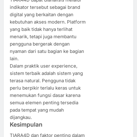
indikator tersebut sebagai brand
digital yang berkaitan dengan
kebutuhan akses modern. Platform
yang baik tidak hanya terlihat
menarik, tetapi juga membantu
pengguna bergerak dengan
nyaman dari satu bagian ke bagian
lain.
Dalam praktik user experience,
sistem terbaik adalah sistem yang
terasa natural. Pengguna tidak
perlu berpikir terlalu keras untuk
menemukan fungsi dasar karena
semua elemen penting tersedia
pada tempat yang mudah
dijangkau.
Kesimpulan
TIARA4D dan faktor penting dalam