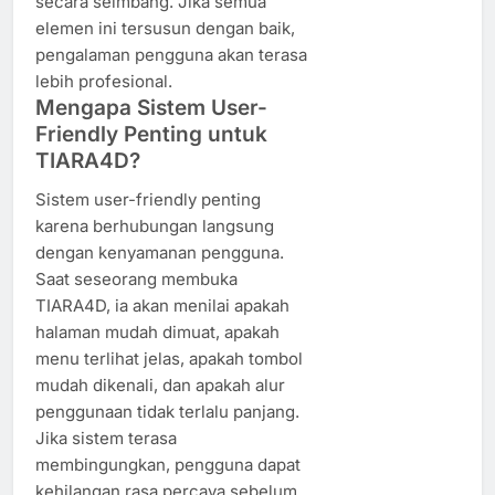
secara seimbang. Jika semua
elemen ini tersusun dengan baik,
pengalaman pengguna akan terasa
lebih profesional.
Mengapa Sistem User-
Friendly Penting untuk
TIARA4D?
Sistem user-friendly penting
karena berhubungan langsung
dengan kenyamanan pengguna.
Saat seseorang membuka
TIARA4D, ia akan menilai apakah
halaman mudah dimuat, apakah
menu terlihat jelas, apakah tombol
mudah dikenali, dan apakah alur
penggunaan tidak terlalu panjang.
Jika sistem terasa
membingungkan, pengguna dapat
kehilangan rasa percaya sebelum