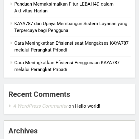
Panduan Memaksimalkan Fitur LEBAH4D dalam
Aktivitas Harian
KAYA787 dan Upaya Membangun Sistem Layanan yang
Terpercaya bagi Pengguna
Cara Meningkatkan Efisiensi saat Mengakses KAYA787
melalui Perangkat Pribadi
Cara Meningkatkan Efisiensi Penggunaan KAYA787
melalui Perangkat Pribadi
Recent Comments
A WordPress Commenter
on
Hello world!
Archives