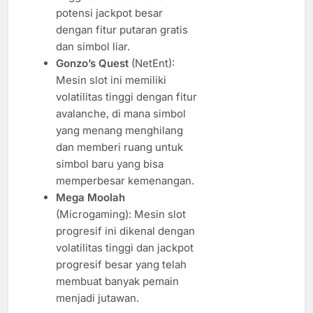
potensi jackpot besar
dengan fitur putaran gratis
dan simbol liar.
Gonzo’s Quest
(NetEnt):
Mesin slot ini memiliki
volatilitas tinggi dengan fitur
avalanche, di mana simbol
yang menang menghilang
dan memberi ruang untuk
simbol baru yang bisa
memperbesar kemenangan.
Mega Moolah
(Microgaming): Mesin slot
progresif ini dikenal dengan
volatilitas tinggi dan jackpot
progresif besar yang telah
membuat banyak pemain
menjadi jutawan.