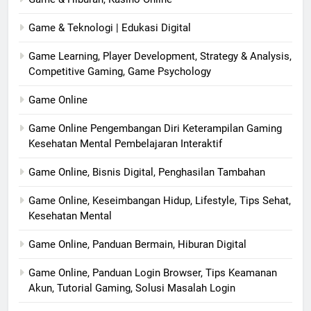
Game & Teknologi | Edukasi Digital
Game Learning, Player Development, Strategy & Analysis,
Competitive Gaming, Game Psychology
Game Online
Game Online Pengembangan Diri Keterampilan Gaming
Kesehatan Mental Pembelajaran Interaktif
Game Online, Bisnis Digital, Penghasilan Tambahan
Game Online, Keseimbangan Hidup, Lifestyle, Tips Sehat,
Kesehatan Mental
Game Online, Panduan Bermain, Hiburan Digital
Game Online, Panduan Login Browser, Tips Keamanan
Akun, Tutorial Gaming, Solusi Masalah Login