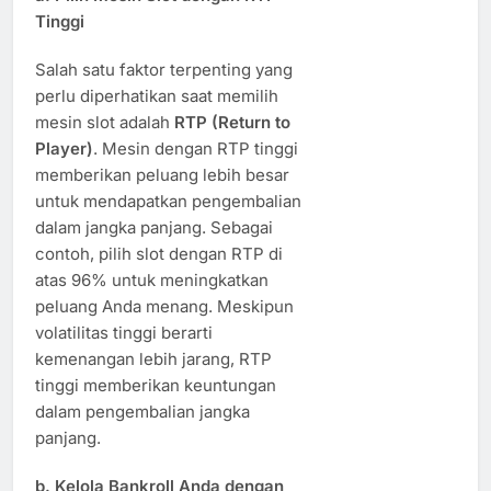
Tinggi
Salah satu faktor terpenting yang
perlu diperhatikan saat memilih
mesin slot adalah
RTP (Return to
Player)
. Mesin dengan RTP tinggi
memberikan peluang lebih besar
untuk mendapatkan pengembalian
dalam jangka panjang. Sebagai
contoh, pilih slot dengan RTP di
atas 96% untuk meningkatkan
peluang Anda menang. Meskipun
volatilitas tinggi berarti
kemenangan lebih jarang, RTP
tinggi memberikan keuntungan
dalam pengembalian jangka
panjang.
b.
Kelola Bankroll Anda dengan