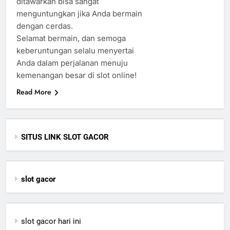
ditawarkan bisa sangat
menguntungkan jika Anda bermain
dengan cerdas.
Selamat bermain, dan semoga
keberuntungan selalu menyertai
Anda dalam perjalanan menuju
kemenangan besar di slot online!
Read More
SITUS LINK SLOT GACOR
slot gacor
slot gacor hari ini