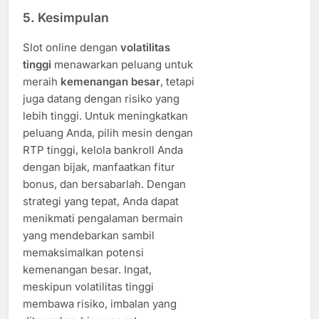
5. Kesimpulan
Slot online dengan
volatilitas
tinggi
menawarkan peluang untuk
meraih
kemenangan besar
, tetapi
juga datang dengan risiko yang
lebih tinggi. Untuk meningkatkan
peluang Anda, pilih mesin dengan
RTP tinggi, kelola bankroll Anda
dengan bijak, manfaatkan fitur
bonus, dan bersabarlah. Dengan
strategi yang tepat, Anda dapat
menikmati pengalaman bermain
yang mendebarkan sambil
memaksimalkan potensi
kemenangan besar. Ingat,
meskipun volatilitas tinggi
membawa risiko, imbalan yang