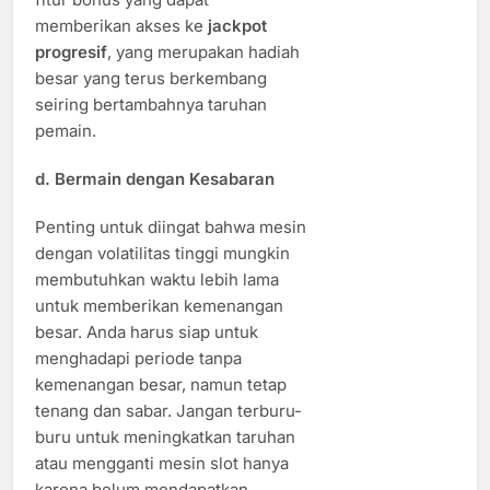
memberikan akses ke
jackpot
progresif
, yang merupakan hadiah
besar yang terus berkembang
seiring bertambahnya taruhan
pemain.
d.
Bermain dengan Kesabaran
Penting untuk diingat bahwa mesin
dengan volatilitas tinggi mungkin
membutuhkan waktu lebih lama
untuk memberikan kemenangan
besar. Anda harus siap untuk
menghadapi periode tanpa
kemenangan besar, namun tetap
tenang dan sabar. Jangan terburu-
buru untuk meningkatkan taruhan
atau mengganti mesin slot hanya
karena belum mendapatkan