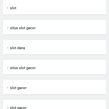
slot
situs slot gacor
slot dana
situs slot gacor
slot gacor
slot gacor