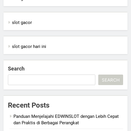
slot gacor
slot gacor hari ini
Search
SEARCH
Recent Posts
Panduan Menjelajahi EDWINSLOT dengan Lebih Cepat
dan Praktis di Berbagai Perangkat