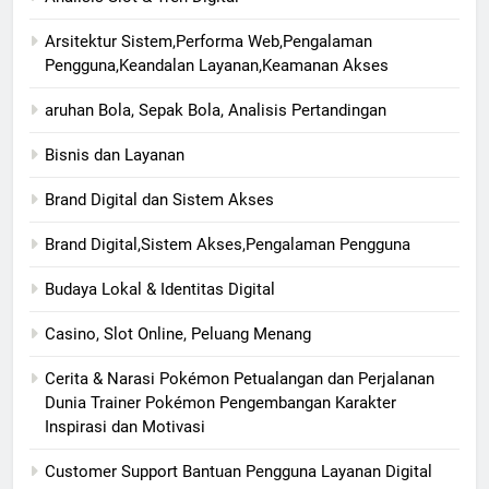
Arsitektur Sistem,Performa Web,Pengalaman
Pengguna,Keandalan Layanan,Keamanan Akses
aruhan Bola, Sepak Bola, Analisis Pertandingan
Bisnis dan Layanan
Brand Digital dan Sistem Akses
Brand Digital,Sistem Akses,Pengalaman Pengguna
Budaya Lokal & Identitas Digital
Casino, Slot Online, Peluang Menang
Cerita & Narasi Pokémon Petualangan dan Perjalanan
Dunia Trainer Pokémon Pengembangan Karakter
Inspirasi dan Motivasi
Customer Support Bantuan Pengguna Layanan Digital