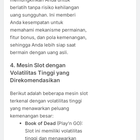
berlatih tanpa risiko kehilangan
uang sungguhan. Ini memberi
Anda kesempatan untuk
memahami mekanisme permainan,
fitur bonus, dan pola kemenangan,
sehingga Anda lebih siap saat
bermain dengan uang asli.
4. Mesin Slot dengan
Volatilitas Tinggi yang
Direkomendasikan
Berikut adalah beberapa mesin slot
terkenal dengan volatilitas tinggi
yang menawarkan peluang
kemenangan besar:
Book of Dead
(Play’n GO):
Slot ini memiliki volatilitas
tinggi dan menawarkan