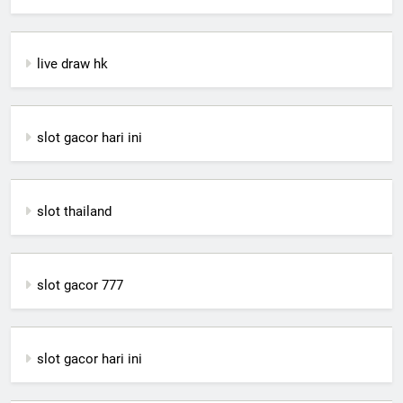
live draw hk
slot gacor hari ini
slot thailand
slot gacor 777
slot gacor hari ini