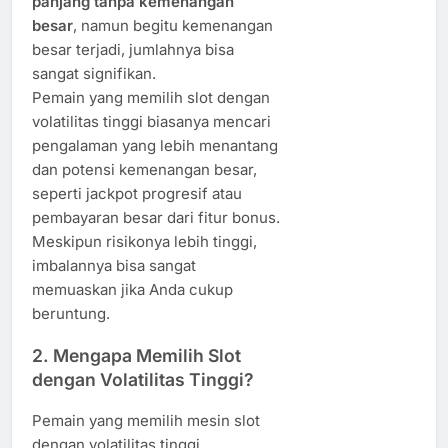
panjang tanpa kemenangan
besar
, namun begitu kemenangan
besar terjadi, jumlahnya bisa
sangat signifikan.
Pemain yang memilih slot dengan
volatilitas tinggi biasanya mencari
pengalaman yang lebih menantang
dan potensi kemenangan besar,
seperti jackpot progresif atau
pembayaran besar dari fitur bonus.
Meskipun risikonya lebih tinggi,
imbalannya bisa sangat
memuaskan jika Anda cukup
beruntung.
2. Mengapa Memilih Slot
dengan Volatilitas Tinggi?
Pemain yang memilih mesin slot
dengan volatilitas tinggi