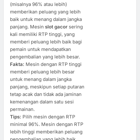
(misalnya 96% atau lebih)
memberikan peluang yang lebih
baik untuk menang dalam jangka
panjang. Mesin
slot gacor
sering
kali memiliki RTP tinggi, yang
memberi peluang lebih baik bagi
pemain untuk mendapatkan
pengembalian yang lebih besar.
Fakta:
Mesin dengan RTP tinggi
memberi peluang lebih besar
untuk menang dalam jangka
panjang, meskipun setiap putaran
tetap acak dan tidak ada jaminan
kemenangan dalam satu sesi
permainan.
Tips:
Pilih mesin dengan RTP
minimal 96%. Mesin dengan RTP
lebih tinggi memberikan peluang
pengembalian yang lebih baik