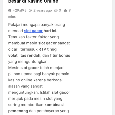
Besar di Kasino Online
429af98
2 years ago
0
9
mins
Pelajari mengapa banyak orang
mencari
slot gacor
hari ini
.
Temukan faktor-faktor yang
membuat mesin
slot gacor
sangat
dicari, termasuk
RTP tinggi
,
volatilitas rendah
, dan
fitur bonus
yang menguntungkan.
Mesin
slot gacor
telah menjadi
pilihan utama bagi banyak pemain
kasino online karena berbagai
alasan yang sangat
menguntungkan. Istilah
slot gacor
merujuk pada mesin slot yang
sering memberikan
kombinasi
pemenang
dan pembayaran yang