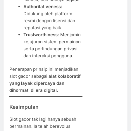
Authoritativeness:
Didukung oleh platform
resmi dengan lisensi dan
reputasi yang baik.
Trustworthiness:
Menjamin
kejujuran sistem permainan
serta perlindungan privasi
dan interaksi pengguna.
Penerapan prinsip ini menjadikan
slot gacor sebagai
alat kolaboratif
yang layak dipercaya dan
dihormati di era digital.
Kesimpulan
Slot gacor tak lagi hanya sebuah
permainan. Ia telah berevolusi