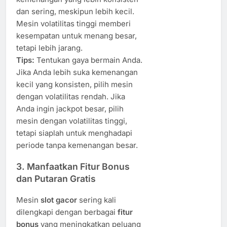
dan sering, meskipun lebih kecil.
Mesin volatilitas tinggi memberi
kesempatan untuk menang besar,
tetapi lebih jarang.
Tips:
Tentukan gaya bermain Anda.
Jika Anda lebih suka kemenangan
kecil yang konsisten, pilih mesin
dengan volatilitas rendah. Jika
Anda ingin jackpot besar, pilih
mesin dengan volatilitas tinggi,
tetapi siaplah untuk menghadapi
periode tanpa kemenangan besar.
3.
Manfaatkan Fitur Bonus
dan Putaran Gratis
Mesin
slot gacor
sering kali
dilengkapi dengan berbagai
fitur
bonus
yang meningkatkan peluang