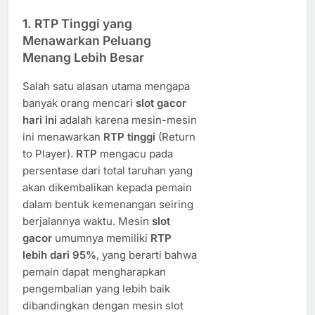
1.
RTP Tinggi yang
Menawarkan Peluang
Menang Lebih Besar
Salah satu alasan utama mengapa
banyak orang mencari
slot gacor
hari ini
adalah karena mesin-mesin
ini menawarkan
RTP tinggi
(Return
to Player).
RTP
mengacu pada
persentase dari total taruhan yang
akan dikembalikan kepada pemain
dalam bentuk kemenangan seiring
berjalannya waktu. Mesin
slot
gacor
umumnya memiliki
RTP
lebih dari 95%
, yang berarti bahwa
pemain dapat mengharapkan
pengembalian yang lebih baik
dibandingkan dengan mesin slot