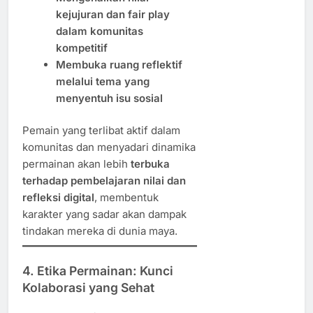
kejujuran dan fair play
dalam komunitas
kompetitif
Membuka ruang reflektif
melalui tema yang
menyentuh isu sosial
Pemain yang terlibat aktif dalam
komunitas dan menyadari dinamika
permainan akan lebih
terbuka
terhadap pembelajaran nilai dan
refleksi digital
, membentuk
karakter yang sadar akan dampak
tindakan mereka di dunia maya.
4.
Etika Permainan: Kunci
Kolaborasi yang Sehat