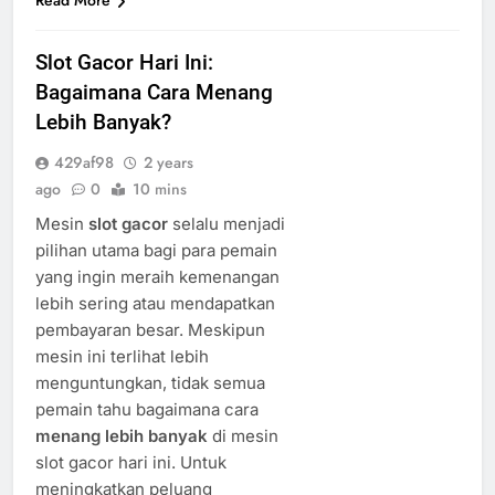
Slot Gacor Hari Ini:
Bagaimana Cara Menang
Lebih Banyak?
429af98
2 years
ago
0
10 mins
Mesin
slot gacor
selalu menjadi
pilihan utama bagi para pemain
yang ingin meraih kemenangan
lebih sering atau mendapatkan
pembayaran besar. Meskipun
mesin ini terlihat lebih
menguntungkan, tidak semua
pemain tahu bagaimana cara
menang lebih banyak
di mesin
slot gacor hari ini. Untuk
meningkatkan peluang