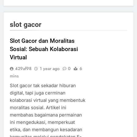
slot gacor
Slot Gacor dan Moralitas
Sosial: Sebuah Kolaborasi
Virtual
429af98
1 year ago
0
6
mins
Slot gacor tak sekadar hiburan
digital, tapi juga cerminan
kolaborasi virtual yang membentuk
moralitas sosial. Artikel ini
membahas bagaimana permainan
ini mengedukasi, memperkuat
etika, dan membangun kesadaran
komunitas melalui pendekatan E-