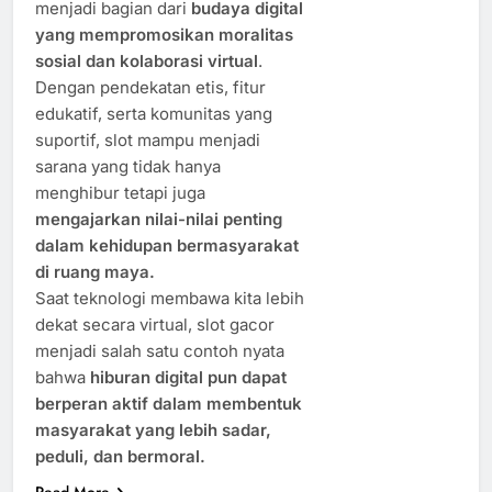
menjadi bagian dari
budaya digital
yang mempromosikan moralitas
sosial dan kolaborasi virtual
.
Dengan pendekatan etis, fitur
edukatif, serta komunitas yang
suportif, slot mampu menjadi
sarana yang tidak hanya
menghibur tetapi juga
mengajarkan nilai-nilai penting
dalam kehidupan bermasyarakat
di ruang maya.
Saat teknologi membawa kita lebih
dekat secara virtual, slot gacor
menjadi salah satu contoh nyata
bahwa
hiburan digital pun dapat
berperan aktif dalam membentuk
masyarakat yang lebih sadar,
peduli, dan bermoral.
Read More