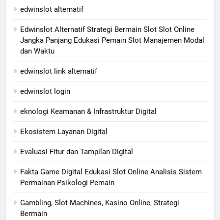
edwinslot alternatif
Edwinslot Alternatif Strategi Bermain Slot Slot Online
Jangka Panjang Edukasi Pemain Slot Manajemen Modal
dan Waktu
edwinslot link alternatif
edwinslot login
eknologi Keamanan & Infrastruktur Digital
Ekosistem Layanan Digital
Evaluasi Fitur dan Tampilan Digital
Fakta Game Digital Edukasi Slot Online Analisis Sistem
Permainan Psikologi Pemain
Gambling, Slot Machines, Kasino Online, Strategi
Bermain