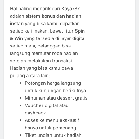
Hal paling menarik dari Kaya787
adalah
sistem bonus dan hadiah
instan
yang bisa kamu dapatkan
setiap kali makan. Lewat fitur
Spin
& Win
yang tersedia di layar digital
setiap meja, pelanggan bisa
langsung memutar roda hadiah
setelah melakukan transaksi.
Hadiah yang bisa kamu bawa
pulang antara lain:
Potongan harga langsung
untuk kunjungan berikutnya
Minuman atau dessert gratis
Voucher digital atau
cashback
Akses ke menu eksklusif
hanya untuk pemenang
Tiket undian untuk hadiah