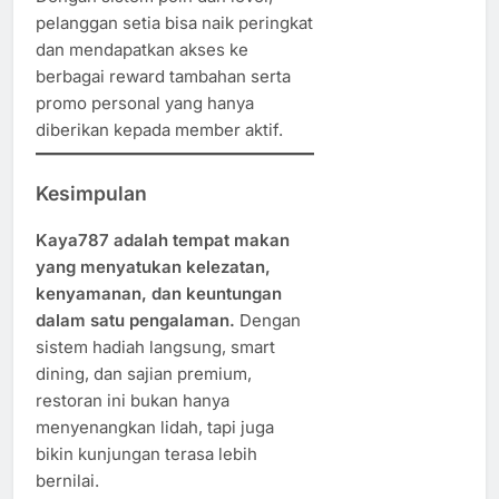
pelanggan setia bisa naik peringkat
dan mendapatkan akses ke
berbagai reward tambahan serta
promo personal yang hanya
diberikan kepada member aktif.
Kesimpulan
Kaya787 adalah tempat makan
yang menyatukan kelezatan,
kenyamanan, dan keuntungan
dalam satu pengalaman.
Dengan
sistem hadiah langsung, smart
dining, dan sajian premium,
restoran ini bukan hanya
menyenangkan lidah, tapi juga
bikin kunjungan terasa lebih
bernilai.