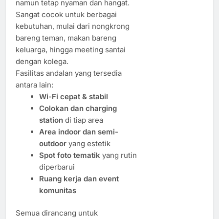
namun tetap nyaman dan hangat.
Sangat cocok untuk berbagai
kebutuhan, mulai dari nongkrong
bareng teman, makan bareng
keluarga, hingga meeting santai
dengan kolega.
Fasilitas andalan yang tersedia
antara lain:
Wi-Fi cepat & stabil
Colokan dan charging
station
di tiap area
Area indoor dan semi-
outdoor
yang estetik
Spot foto tematik
yang rutin
diperbarui
Ruang kerja dan event
komunitas
Semua dirancang untuk