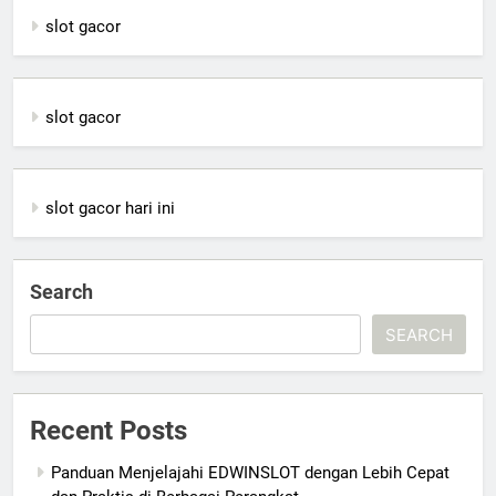
slot gacor
slot gacor
slot gacor hari ini
Search
SEARCH
Recent Posts
Panduan Menjelajahi EDWINSLOT dengan Lebih Cepat