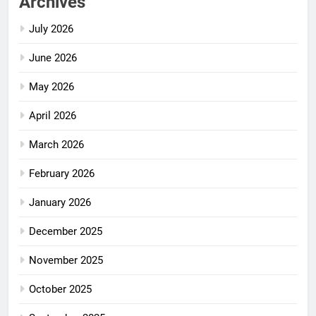
Archives
July 2026
June 2026
May 2026
April 2026
March 2026
February 2026
January 2026
December 2025
November 2025
October 2025