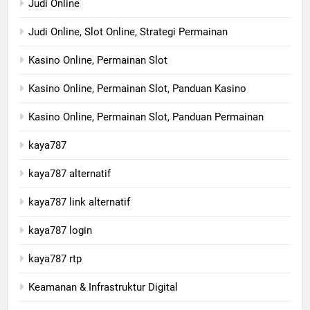
Judi Online
Judi Online, Slot Online, Strategi Permainan
Kasino Online, Permainan Slot
Kasino Online, Permainan Slot, Panduan Kasino
Kasino Online, Permainan Slot, Panduan Permainan
kaya787
kaya787 alternatif
kaya787 link alternatif
kaya787 login
kaya787 rtp
Keamanan & Infrastruktur Digital