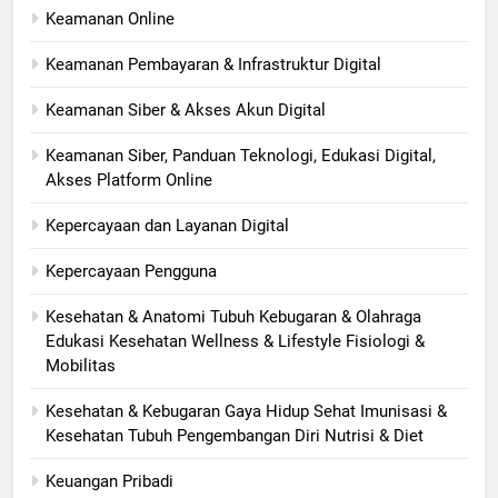
Keamanan Online
Keamanan Pembayaran & Infrastruktur Digital
Keamanan Siber & Akses Akun Digital
Keamanan Siber, Panduan Teknologi, Edukasi Digital,
Akses Platform Online
Kepercayaan dan Layanan Digital
Kepercayaan Pengguna
Kesehatan & Anatomi Tubuh Kebugaran & Olahraga
Edukasi Kesehatan Wellness & Lifestyle Fisiologi &
Mobilitas
Kesehatan & Kebugaran Gaya Hidup Sehat Imunisasi &
Kesehatan Tubuh Pengembangan Diri Nutrisi & Diet
Keuangan Pribadi