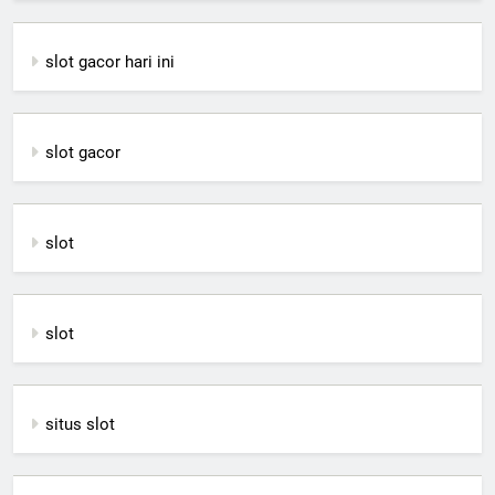
slot gacor hari ini
slot gacor
slot
slot
situs slot