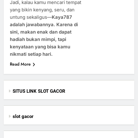
Jadi, kalau kamu mencari tempat
yang bikin kenyang, seru, dan
untung sekaligus—
Kaya787
adalah jawabannya. Karena di
sini, makan enak dan dapat
hadiah bukan mimpi, tapi
kenyataan yang bisa kamu
nikmati setiap hari.
Read More
SITUS LINK SLOT GACOR
slot gacor