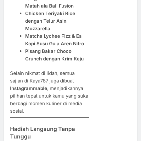
Matah ala Bali Fusion
Chicken Teriyaki Rice
dengan Telur Asin
Mozzarella
Matcha Lychee Fizz & Es
Kopi Susu Gula Aren Nitro
Pisang Bakar Choco
Crunch dengan Krim Keju
Selain nikmat di lidah, semua
sajian di Kaya787 juga dibuat
Instagrammable
, menjadikannya
pilihan tepat untuk kamu yang suka
berbagi momen kuliner di media
sosial.
Hadiah Langsung Tanpa
Tunggu