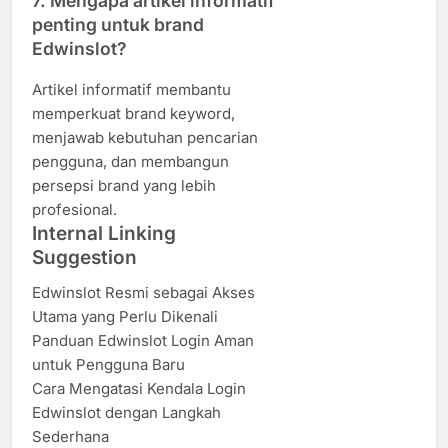
7. Mengapa artikel informatif
penting untuk brand
Edwinslot?
Artikel informatif membantu
memperkuat brand keyword,
menjawab kebutuhan pencarian
pengguna, dan membangun
persepsi brand yang lebih
profesional.
Internal Linking
Suggestion
Edwinslot Resmi sebagai Akses
Utama yang Perlu Dikenali
Panduan Edwinslot Login Aman
untuk Pengguna Baru
Cara Mengatasi Kendala Login
Edwinslot dengan Langkah
Sederhana