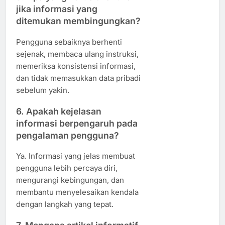
jika informasi yang
ditemukan membingungkan?
Pengguna sebaiknya berhenti
sejenak, membaca ulang instruksi,
memeriksa konsistensi informasi,
dan tidak memasukkan data pribadi
sebelum yakin.
6. Apakah kejelasan
informasi berpengaruh pada
pengalaman pengguna?
Ya. Informasi yang jelas membuat
pengguna lebih percaya diri,
mengurangi kebingungan, dan
membantu menyelesaikan kendala
dengan langkah yang tepat.