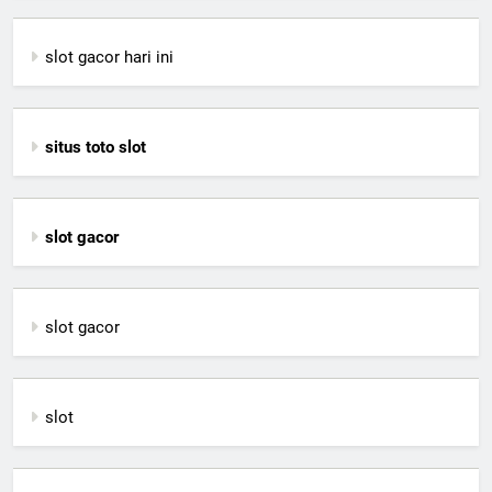
slot gacor hari ini
situs toto slot
slot gacor
slot gacor
slot