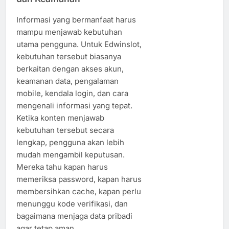
Informasi yang bermanfaat harus
mampu menjawab kebutuhan
utama pengguna. Untuk Edwinslot,
kebutuhan tersebut biasanya
berkaitan dengan akses akun,
keamanan data, pengalaman
mobile, kendala login, dan cara
mengenali informasi yang tepat.
Ketika konten menjawab
kebutuhan tersebut secara
lengkap, pengguna akan lebih
mudah mengambil keputusan.
Mereka tahu kapan harus
memeriksa password, kapan harus
membersihkan cache, kapan perlu
menunggu kode verifikasi, dan
bagaimana menjaga data pribadi
agar tetap aman.