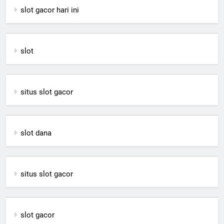
slot gacor hari ini
slot
situs slot gacor
slot dana
situs slot gacor
slot gacor