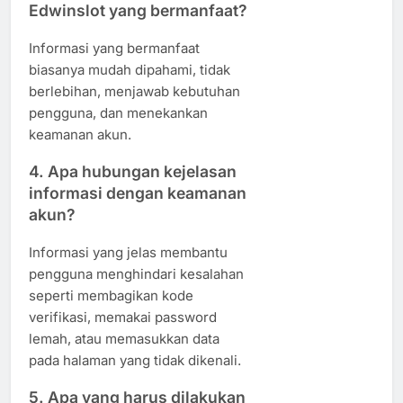
Edwinslot yang bermanfaat?
Informasi yang bermanfaat
biasanya mudah dipahami, tidak
berlebihan, menjawab kebutuhan
pengguna, dan menekankan
keamanan akun.
4. Apa hubungan kejelasan
informasi dengan keamanan
akun?
Informasi yang jelas membantu
pengguna menghindari kesalahan
seperti membagikan kode
verifikasi, memakai password
lemah, atau memasukkan data
pada halaman yang tidak dikenali.
5. Apa yang harus dilakukan