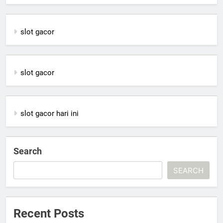
slot gacor
slot gacor
slot gacor hari ini
Search
SEARCH
Recent Posts