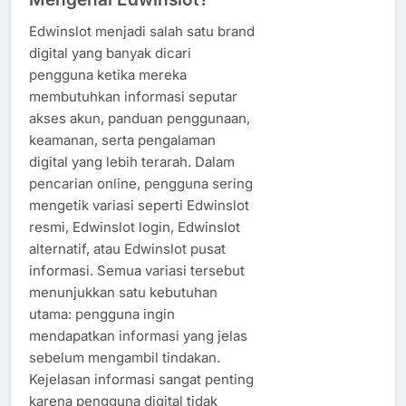
Edwinslot menjadi salah satu brand
digital yang banyak dicari
pengguna ketika mereka
membutuhkan informasi seputar
akses akun, panduan penggunaan,
keamanan, serta pengalaman
digital yang lebih terarah. Dalam
pencarian online, pengguna sering
mengetik variasi seperti Edwinslot
resmi, Edwinslot login, Edwinslot
alternatif, atau Edwinslot pusat
informasi. Semua variasi tersebut
menunjukkan satu kebutuhan
utama: pengguna ingin
mendapatkan informasi yang jelas
sebelum mengambil tindakan.
Kejelasan informasi sangat penting
karena pengguna digital tidak