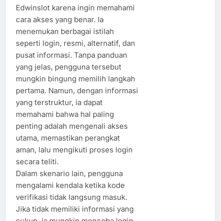
Edwinslot karena ingin memahami
cara akses yang benar. Ia
menemukan berbagai istilah
seperti login, resmi, alternatif, dan
pusat informasi. Tanpa panduan
yang jelas, pengguna tersebut
mungkin bingung memilih langkah
pertama. Namun, dengan informasi
yang terstruktur, ia dapat
memahami bahwa hal paling
penting adalah mengenali akses
utama, memastikan perangkat
aman, lalu mengikuti proses login
secara teliti.
Dalam skenario lain, pengguna
mengalami kendala ketika kode
verifikasi tidak langsung masuk.
Jika tidak memiliki informasi yang
cukup, ia mungkin mencoba login