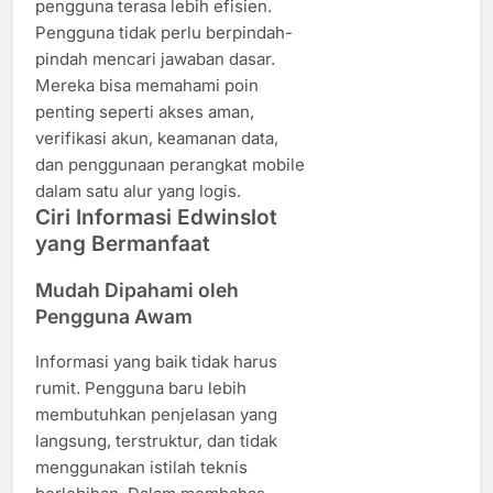
pengguna terasa lebih efisien.
Pengguna tidak perlu berpindah-
pindah mencari jawaban dasar.
Mereka bisa memahami poin
penting seperti akses aman,
verifikasi akun, keamanan data,
dan penggunaan perangkat mobile
dalam satu alur yang logis.
Ciri Informasi Edwinslot
yang Bermanfaat
Mudah Dipahami oleh
Pengguna Awam
Informasi yang baik tidak harus
rumit. Pengguna baru lebih
membutuhkan penjelasan yang
langsung, terstruktur, dan tidak
menggunakan istilah teknis