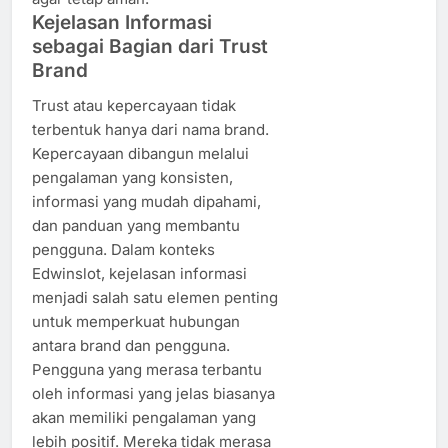
Kejelasan Informasi
sebagai Bagian dari Trust
Brand
Trust atau kepercayaan tidak
terbentuk hanya dari nama brand.
Kepercayaan dibangun melalui
pengalaman yang konsisten,
informasi yang mudah dipahami,
dan panduan yang membantu
pengguna. Dalam konteks
Edwinslot, kejelasan informasi
menjadi salah satu elemen penting
untuk memperkuat hubungan
antara brand dan pengguna.
Pengguna yang merasa terbantu
oleh informasi yang jelas biasanya
akan memiliki pengalaman yang
lebih positif. Mereka tidak merasa