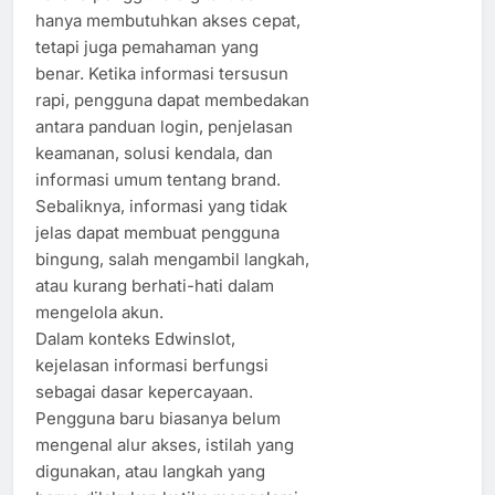
hanya membutuhkan akses cepat,
tetapi juga pemahaman yang
benar. Ketika informasi tersusun
rapi, pengguna dapat membedakan
antara panduan login, penjelasan
keamanan, solusi kendala, dan
informasi umum tentang brand.
Sebaliknya, informasi yang tidak
jelas dapat membuat pengguna
bingung, salah mengambil langkah,
atau kurang berhati-hati dalam
mengelola akun.
Dalam konteks Edwinslot,
kejelasan informasi berfungsi
sebagai dasar kepercayaan.
Pengguna baru biasanya belum
mengenal alur akses, istilah yang
digunakan, atau langkah yang