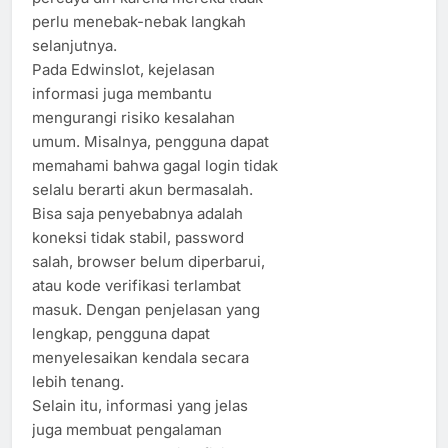
perlu menebak-nebak langkah
selanjutnya.
Pada Edwinslot, kejelasan
informasi juga membantu
mengurangi risiko kesalahan
umum. Misalnya, pengguna dapat
memahami bahwa gagal login tidak
selalu berarti akun bermasalah.
Bisa saja penyebabnya adalah
koneksi tidak stabil, password
salah, browser belum diperbarui,
atau kode verifikasi terlambat
masuk. Dengan penjelasan yang
lengkap, pengguna dapat
menyelesaikan kendala secara
lebih tenang.
Selain itu, informasi yang jelas
juga membuat pengalaman