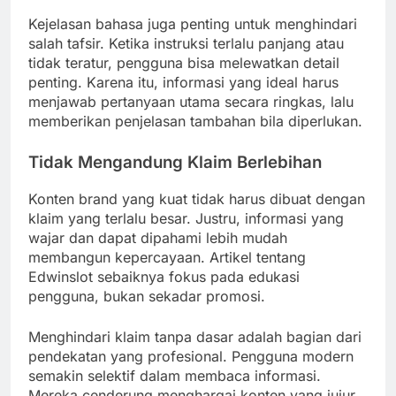
Kejelasan bahasa juga penting untuk menghindari
salah tafsir. Ketika instruksi terlalu panjang atau
tidak teratur, pengguna bisa melewatkan detail
penting. Karena itu, informasi yang ideal harus
menjawab pertanyaan utama secara ringkas, lalu
memberikan penjelasan tambahan bila diperlukan.
Tidak Mengandung Klaim Berlebihan
Konten brand yang kuat tidak harus dibuat dengan
klaim yang terlalu besar. Justru, informasi yang
wajar dan dapat dipahami lebih mudah
membangun kepercayaan. Artikel tentang
Edwinslot sebaiknya fokus pada edukasi
pengguna, bukan sekadar promosi.
Menghindari klaim tanpa dasar adalah bagian dari
pendekatan yang profesional. Pengguna modern
semakin selektif dalam membaca informasi.
Mereka cenderung menghargai konten yang jujur,