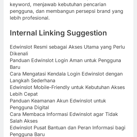
keyword, menjawab kebutuhan pencarian
pengguna, dan membangun persepsi brand yang
lebih profesional.
Internal Linking Suggestion
Edwinslot Resmi sebagai Akses Utama yang Perlu
Dikenali
Panduan Edwinslot Login Aman untuk Pengguna
Baru
Cara Mengatasi Kendala Login Edwinslot dengan
Langkah Sederhana
Edwinslot Mobile-Friendly untuk Kebutuhan Akses
Lebih Cepat
Panduan Keamanan Akun Edwinslot untuk
Pengguna Digital
Cara Membaca Informasi Edwinslot agar Tidak
Salah Akses
Edwinslot Pusat Bantuan dan Peran Informasi bagi
Pengguna Baru