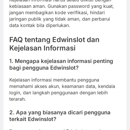
kebiasaan aman. Gunakan password yang kuat,
jangan membagikan kode verifikasi, hindari
jaringan publik yang tidak aman, dan perbarui
data kontak bila diperlukan.
FAQ tentang Edwinslot dan
Kejelasan Informasi
1. Mengapa kejelasan informasi penting
bagi pengguna Edwinslot?
Kejelasan informasi membantu pengguna
memahami akses akun, keamanan data, kendala
login, dan langkah penggunaan dengan lebih
terarah.
2. Apa yang biasanya dicari pengguna
terkait Edwinslot?