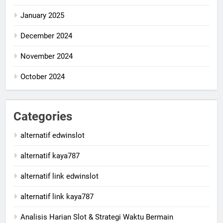
January 2025
December 2024
November 2024
October 2024
Categories
alternatif edwinslot
alternatif kaya787
alternatif link edwinslot
alternatif link kaya787
Analisis Harian Slot & Strategi Waktu Bermain