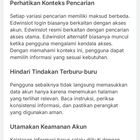
Perhatikan Konteks Pencarian
Setiap variasi pencarian memiliki maksud berbeda.
Edwinslot login biasanya berkaitan dengan akses
akun. Edwinslot resmi berkaitan dengan pencarian
akses utama. Edwinslot alternatif biasanya muncul
ketika pengguna mengalami kendala akses.
Dengan memahami konteks ini, pengguna dapat
memilih informasi yang sesuai kebutuhan.
Hindari Tindakan Terburu-buru
Pengguna sebaiknya tidak langsung memasukkan
data akun hanya karena menemukan halaman
yang terlihat relevan. Baca instruksi, periksa
konsistensi informasi, dan pastikan perangkat
yang digunakan aman.
Utamakan Keamanan Akun
Kejelasan informasi harus selalu diikuti dengan