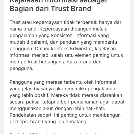
Bagian dari Trust Brand
Trust atau kepercayaan tidak terbentuk hanya dari
nama brand. Kepercayaan dibangun melalui
pengalaman yang konsisten, informasi yang
mudah dipahami, dan panduan yang membantu
pengguna. Dalam konteks Edwinslot, kejelasan
informasi menjadi salah satu elemen penting untuk
memperkuat hubungan antara brand dan
pengguna.
Pengguna yang merasa terbantu oleh informasi
yang jelas biasanya akan memiliki pengalaman
yang lebih positif. Mereka tidak merasa diarahkan
secara paksa, tetapi diberi pemahaman agar dapat
menggunakan akun dengan lebih hati-hati.
Pendekatan seperti ini penting untuk membangun
persepsi brand yang lebih matang.