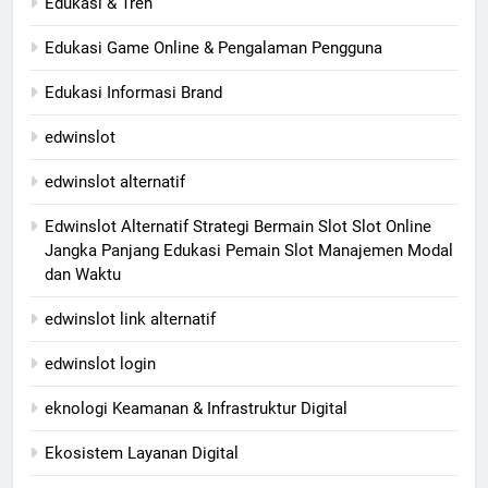
Edukasi & Tren
Edukasi Game Online & Pengalaman Pengguna
Edukasi Informasi Brand
edwinslot
edwinslot alternatif
Edwinslot Alternatif Strategi Bermain Slot Slot Online
Jangka Panjang Edukasi Pemain Slot Manajemen Modal
dan Waktu
edwinslot link alternatif
edwinslot login
eknologi Keamanan & Infrastruktur Digital
Ekosistem Layanan Digital