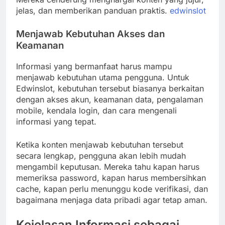
jelas, dan memberikan panduan praktis.
edwinslot
Menjawab Kebutuhan Akses dan
Keamanan
Informasi yang bermanfaat harus mampu
menjawab kebutuhan utama pengguna. Untuk
Edwinslot, kebutuhan tersebut biasanya berkaitan
dengan akses akun, keamanan data, pengalaman
mobile, kendala login, dan cara mengenali
informasi yang tepat.
Ketika konten menjawab kebutuhan tersebut
secara lengkap, pengguna akan lebih mudah
mengambil keputusan. Mereka tahu kapan harus
memeriksa password, kapan harus membersihkan
cache, kapan perlu menunggu kode verifikasi, dan
bagaimana menjaga data pribadi agar tetap aman.
Kejelasan Informasi sebagai