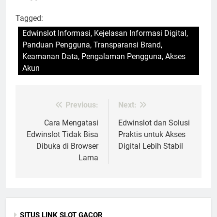
Tagged:
Edwinslot Informasi, Kejelasan Informasi Digital,
Panduan Pengguna, Transparansi Brand,
Keamanan Data, Pengalaman Pengguna, Akses
Akun
Previous:
Next:
Post
navigation
Cara Mengatasi
Edwinslot dan Solusi
Edwinslot Tidak Bisa
Praktis untuk Akses
Dibuka di Browser
Digital Lebih Stabil
Lama
SITUS LINK SLOT GACOR