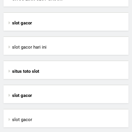
slot gacor
slot gacor hari ini
situs toto slot
slot gacor
slot gacor