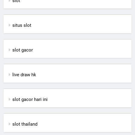
slot
situs slot
slot gacor
live draw hk
slot gacor hari ini
slot thailand