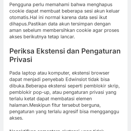
Pengguna perlu memahami bahwa menghapus
cookie dapat membuat beberapa sesi akun keluar
otomatis.Hal ini normal karena data sesi ikut
dihapus.Pastikan data akun tersimpan dengan
aman sebelum membersihkan cookie agar proses
akses berikutnya tetap lancar.
Periksa Ekstensi dan Pengaturan
Privasi
Pada laptop atau komputer, ekstensi browser
dapat menjadi penyebab Edwinslot tidak bisa
dibuka.Beberapa ekstensi seperti pemblokir skrip,
pemblokir pop-up, atau pengaturan privasi yang
terlalu ketat dapat membatasi elemen
halaman.Meskipun fitur tersebut berguna,
pengaturan yang terlalu agresif bisa mengganggu
akses.