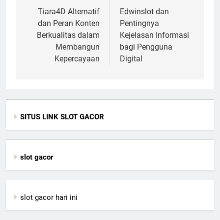
navigation
Tiara4D Alternatif
Edwinslot dan
dan Peran Konten
Pentingnya
Berkualitas dalam
Kejelasan Informasi
Membangun
bagi Pengguna
Kepercayaan
Digital
SITUS LINK SLOT GACOR
slot gacor
slot gacor hari ini