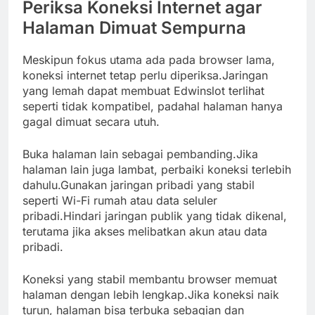
Periksa Koneksi Internet agar
Halaman Dimuat Sempurna
Meskipun fokus utama ada pada browser lama,
koneksi internet tetap perlu diperiksa.Jaringan
yang lemah dapat membuat Edwinslot terlihat
seperti tidak kompatibel, padahal halaman hanya
gagal dimuat secara utuh.
Buka halaman lain sebagai pembanding.Jika
halaman lain juga lambat, perbaiki koneksi terlebih
dahulu.Gunakan jaringan pribadi yang stabil
seperti Wi-Fi rumah atau data seluler
pribadi.Hindari jaringan publik yang tidak dikenal,
terutama jika akses melibatkan akun atau data
pribadi.
Koneksi yang stabil membantu browser memuat
halaman dengan lebih lengkap.Jika koneksi naik
turun, halaman bisa terbuka sebagian dan