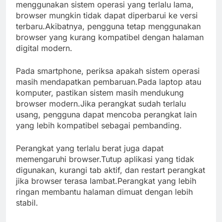
menggunakan sistem operasi yang terlalu lama,
browser mungkin tidak dapat diperbarui ke versi
terbaru.Akibatnya, pengguna tetap menggunakan
browser yang kurang kompatibel dengan halaman
digital modern.
Pada smartphone, periksa apakah sistem operasi
masih mendapatkan pembaruan.Pada laptop atau
komputer, pastikan sistem masih mendukung
browser modern.Jika perangkat sudah terlalu
usang, pengguna dapat mencoba perangkat lain
yang lebih kompatibel sebagai pembanding.
Perangkat yang terlalu berat juga dapat
memengaruhi browser.Tutup aplikasi yang tidak
digunakan, kurangi tab aktif, dan restart perangkat
jika browser terasa lambat.Perangkat yang lebih
ringan membantu halaman dimuat dengan lebih
stabil.