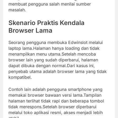
membuat pengguna salah menilai sumber
masalah.
Skenario Praktis Kendala
Browser Lama
Seorang pengguna membuka Edwinslot melalui
laptop lama.Halaman hanya loading dan tidak
menampilkan menu utama.Setelah mencoba
browser lain yang sudah diperbarui, halaman
dapat dibuka dengan normal.Dari kasus ini,
penyebab utama adalah browser lama yang tidak
kompatibel.
Contoh lain adalah pengguna smartphone yang
memakai browser bawaan versi lama.Tampilan
halaman terlihat tidak rapi dan beberapa tombol
tidak merespons.Setelah browser diperbarui
melalui toko aplikasi resmi, akses menjadi lebih