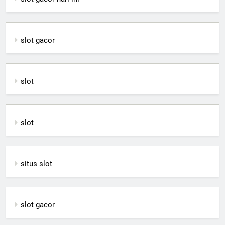
slot gacor
slot
slot
situs slot
slot gacor