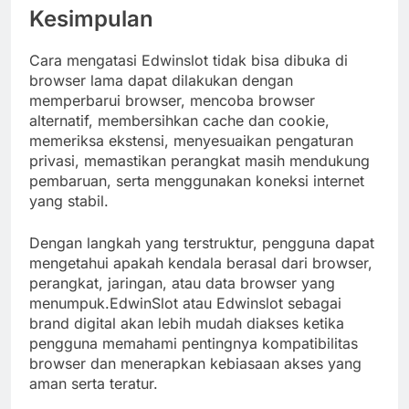
Kesimpulan
Cara mengatasi Edwinslot tidak bisa dibuka di
browser lama dapat dilakukan dengan
memperbarui browser, mencoba browser
alternatif, membersihkan cache dan cookie,
memeriksa ekstensi, menyesuaikan pengaturan
privasi, memastikan perangkat masih mendukung
pembaruan, serta menggunakan koneksi internet
yang stabil.
Dengan langkah yang terstruktur, pengguna dapat
mengetahui apakah kendala berasal dari browser,
perangkat, jaringan, atau data browser yang
menumpuk.EdwinSlot atau Edwinslot sebagai
brand digital akan lebih mudah diakses ketika
pengguna memahami pentingnya kompatibilitas
browser dan menerapkan kebiasaan akses yang
aman serta teratur.