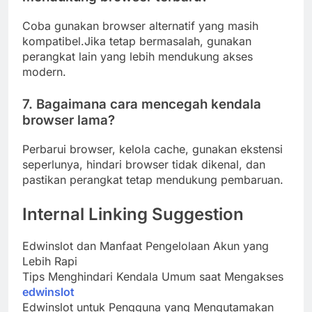
Coba gunakan browser alternatif yang masih
kompatibel.Jika tetap bermasalah, gunakan
perangkat lain yang lebih mendukung akses
modern.
7. Bagaimana cara mencegah kendala
browser lama?
Perbarui browser, kelola cache, gunakan ekstensi
seperlunya, hindari browser tidak dikenal, dan
pastikan perangkat tetap mendukung pembaruan.
Internal Linking Suggestion
Edwinslot dan Manfaat Pengelolaan Akun yang
Lebih Rapi
Tips Menghindari Kendala Umum saat Mengakses
edwinslot
Edwinslot untuk Pengguna yang Mengutamakan