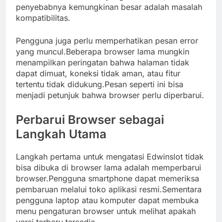
penyebabnya kemungkinan besar adalah masalah
kompatibilitas.
Pengguna juga perlu memperhatikan pesan error
yang muncul.Beberapa browser lama mungkin
menampilkan peringatan bahwa halaman tidak
dapat dimuat, koneksi tidak aman, atau fitur
tertentu tidak didukung.Pesan seperti ini bisa
menjadi petunjuk bahwa browser perlu diperbarui.
Perbarui Browser sebagai
Langkah Utama
Langkah pertama untuk mengatasi Edwinslot tidak
bisa dibuka di browser lama adalah memperbarui
browser.Pengguna smartphone dapat memeriksa
pembaruan melalui toko aplikasi resmi.Sementara
pengguna laptop atau komputer dapat membuka
menu pengaturan browser untuk melihat apakah
versi terbaru tersedia.