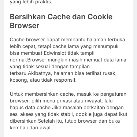
yang lebih praktis.
Bersihkan Cache dan Cookie
Browser
Cache browser dapat membantu halaman terbuka
lebih cepat, tetapi cache lama yang menumpuk
bisa membuat Edwinslot tidak tampil
normal.Browser mungkin masih memuat data lama
yang tidak sesuai dengan tampilan
terbaru.Akibatnya, halaman bisa terlihat rusak,
kosong, atau tidak responsif.
Untuk membersihkan cache, masuk ke pengaturan
browser, pilih menu privasi atau riwayat, lalu
hapus data cache.Jika masalah berkaitan dengan
sesi akses yang tidak stabil, cookie juga dapat ikut
dibersihkan.Setelah itu, tutup browser dan buka
kembali dari awal.