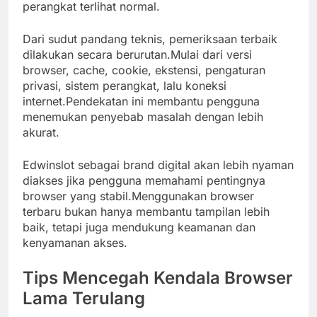
perangkat terlihat normal.
Dari sudut pandang teknis, pemeriksaan terbaik
dilakukan secara berurutan.Mulai dari versi
browser, cache, cookie, ekstensi, pengaturan
privasi, sistem perangkat, lalu koneksi
internet.Pendekatan ini membantu pengguna
menemukan penyebab masalah dengan lebih
akurat.
Edwinslot sebagai brand digital akan lebih nyaman
diakses jika pengguna memahami pentingnya
browser yang stabil.Menggunakan browser
terbaru bukan hanya membantu tampilan lebih
baik, tetapi juga mendukung keamanan dan
kenyamanan akses.
Tips Mencegah Kendala Browser
Lama Terulang