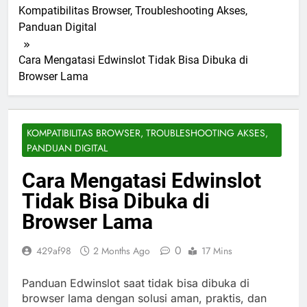
Kompatibilitas Browser, Troubleshooting Akses,
Panduan Digital
Cara Mengatasi Edwinslot Tidak Bisa Dibuka di
Browser Lama
KOMPATIBILITAS BROWSER, TROUBLESHOOTING AKSES,
PANDUAN DIGITAL
Cara Mengatasi Edwinslot
Tidak Bisa Dibuka di
Browser Lama
0
429af98
2 Months Ago
17 Mins
Panduan Edwinslot saat tidak bisa dibuka di
browser lama dengan solusi aman, praktis, dan