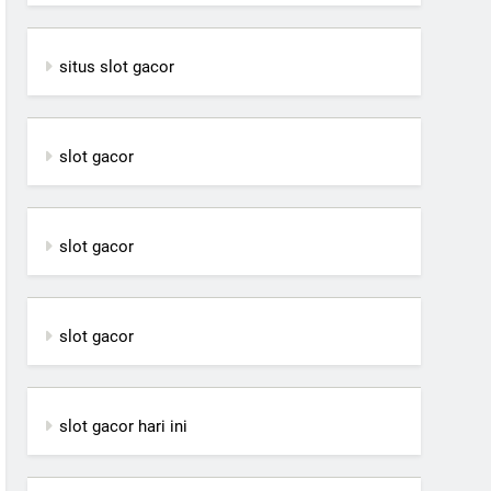
situs slot gacor
slot gacor
slot gacor
slot gacor
slot gacor hari ini