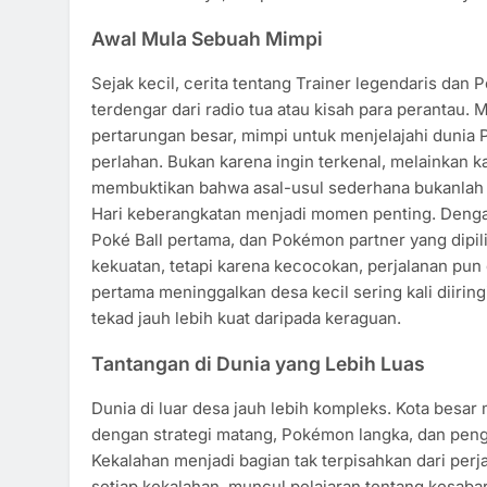
Awal Mula Sebuah Mimpi
Sejak kecil, cerita tentang Trainer legendaris dan
terdengar dari radio tua atau kisah para perantau. 
pertarungan besar, mimpi untuk menjelajahi duni
perlahan. Bukan karena ingin terkenal, melainkan k
membuktikan bahwa asal-usul sederhana bukanlah 
Hari keberangkatan menjadi momen penting. Denga
Poké Ball pertama, dan Pokémon partner yang dipil
kekuatan, tetapi karena kecocokan, perjalanan pun
pertama meninggalkan desa kecil sering kali diiring
tekad jauh lebih kuat daripada keraguan.
Tantangan di Dunia yang Lebih Luas
Dunia di luar desa jauh lebih kompleks. Kota besar
dengan strategi matang, Pokémon langka, dan pen
Kekalahan menjadi bagian tak terpisahkan dari perj
setiap kekalahan, muncul pelajaran tentang kesaba