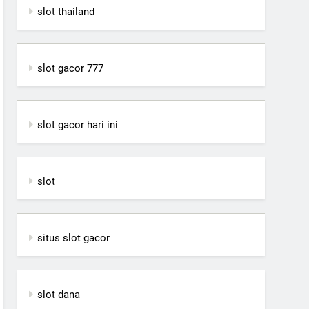
slot thailand
slot gacor 777
slot gacor hari ini
slot
situs slot gacor
slot dana