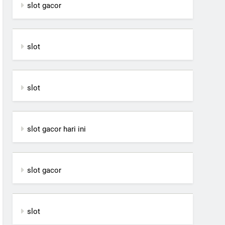
slot gacor
slot
slot
slot gacor hari ini
slot gacor
slot