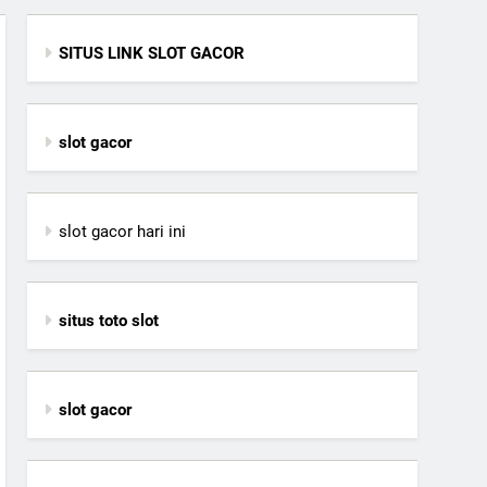
SITUS LINK SLOT GACOR
slot gacor
slot gacor hari ini
situs toto slot
slot gacor