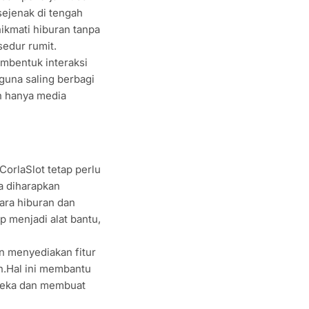
sejenak di tengah
ikmati hiburan tanpa
sedur rumit.
embentuk interaksi
guna saling berbagi
n hanya media
orlaSlot tetap perlu
a diharapkan
ra hiburan dan
p menjadi alat bantu,
n menyediakan fitur
n.Hal ini membantu
ereka dan membuat