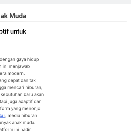
Anak Muda
ptif untuk
 dengan gaya hidup
m ini menjawab
 era modern.
ang cepat dan tak
ngga mencari hiburan,
n kebutuhan baru akan
api juga adaptif dan
atform yang menonjol
tar
, media hiburan
banyak anak muda.
atform ini hadir