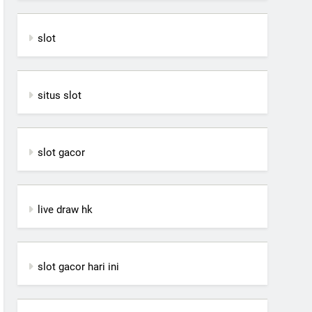
slot
situs slot
slot gacor
live draw hk
slot gacor hari ini