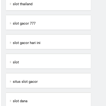
slot thailand
slot gacor 777
slot gacor hari ini
slot
situs slot gacor
slot dana