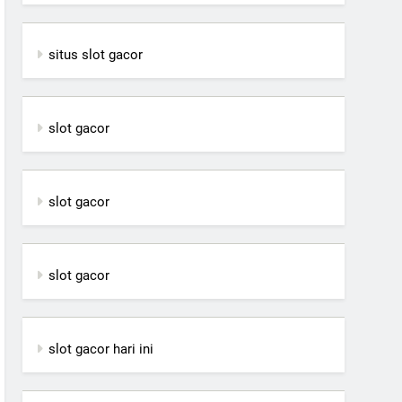
situs slot gacor
slot gacor
slot gacor
slot gacor
slot gacor hari ini