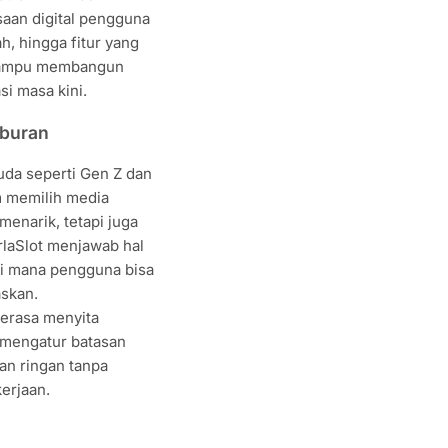
aan digital pengguna
, hingga fitur yang
 mampu membangun
i masa kini.
iburan
da seperti Gen Z dan
m memilih media
enarik, tetapi juga
orlaSlot menjawab hal
di mana pengguna bisa
skan.
 terasa menyita
 mengatur batasan
an ringan tanpa
erjaan.