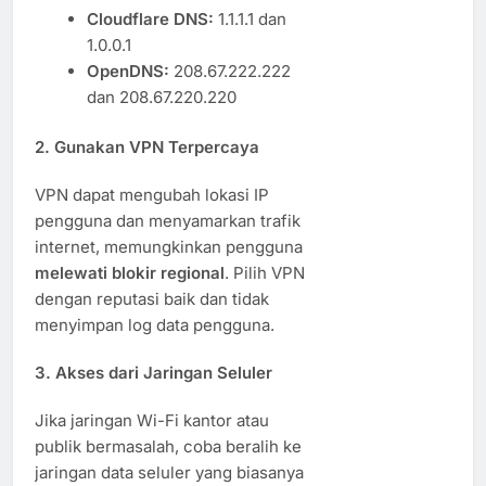
Cloudflare DNS:
1.1.1.1 dan
1.0.0.1
OpenDNS:
208.67.222.222
dan 208.67.220.220
2.
Gunakan VPN Terpercaya
VPN dapat mengubah lokasi IP
pengguna dan menyamarkan trafik
internet, memungkinkan pengguna
melewati blokir regional
. Pilih VPN
dengan reputasi baik dan tidak
menyimpan log data pengguna.
3.
Akses dari Jaringan Seluler
Jika jaringan Wi-Fi kantor atau
publik bermasalah, coba beralih ke
jaringan data seluler yang biasanya