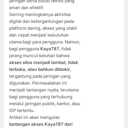
jaringan serta solusi teknis yang
aman dan efektif.
Seiring meningkatnya aktivitas
digital dan ketergantungan pada
platform daring, akses yang stabil
dan cepat menjadi kebutuhan
utama bagi para pengguna. Namun,
bagi pengguna
Kaya787
, tidak
jarang muncul keluhan bahwa
akses situs menjadi lambat, tidak
terbuka, atau bahkan diblokir
,
tergantung pada jaringan yang
digunakan. Permasalahan ini
menjadi tantangan nyata, terutama
bagi pengguna yang terhubung
melalui jaringan publik, kantor, atau
ISP tertentu.
Artikel ini akan mengulas
tantangan akses Kaya787 dari