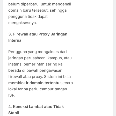
belum diperbarui untuk mengenali
domain baru tersebut, sehingga
pengguna tidak dapat
mengaksesnya.
3.
Firewall atau Proxy Jaringan
Internal
Pengguna yang mengakses dari
jaringan perusahaan, kampus, atau
instansi pemerintah sering kali
berada di bawah pengawasan
firewall atau proxy. Sistem ini bisa
memblokir domain tertentu
secara
lokal tanpa perlu campur tangan
ISP.
4.
Koneksi Lambat atau Tidak
Stabil