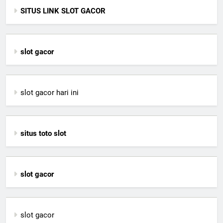
SITUS LINK SLOT GACOR
slot gacor
slot gacor hari ini
situs toto slot
slot gacor
slot gacor