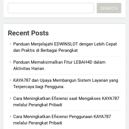
SEARCH
Recent Posts
Panduan Menjelajahi EDWINSLOT dengan Lebih Cepat
dan Praktis di Berbagai Perangkat
Panduan Memaksimalkan Fitur LEBAH4D dalam
Aktivitas Harian
KAYA787 dan Upaya Membangun Sistem Layanan yang
Terpercaya bagi Pengguna
Cara Meningkatkan Efisiensi saat Mengakses KAYA787
melalui Perangkat Pribadi
Cara Meningkatkan Efisiensi Penggunaan KAYA787
melalui Perangkat Pribadi