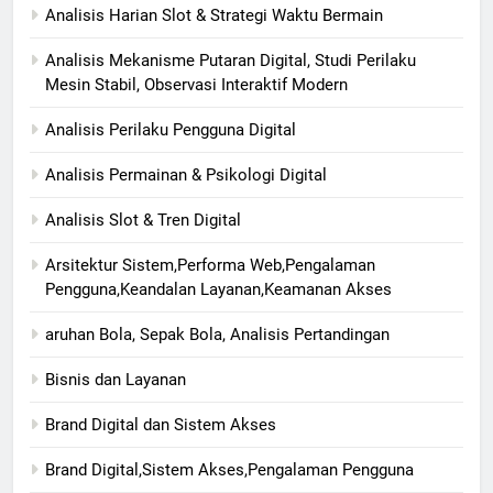
Analisis Harian Slot & Strategi Waktu Bermain
Analisis Mekanisme Putaran Digital, Studi Perilaku
Mesin Stabil, Observasi Interaktif Modern
Analisis Perilaku Pengguna Digital
Analisis Permainan & Psikologi Digital
Analisis Slot & Tren Digital
Arsitektur Sistem,Performa Web,Pengalaman
Pengguna,Keandalan Layanan,Keamanan Akses
aruhan Bola, Sepak Bola, Analisis Pertandingan
Bisnis dan Layanan
Brand Digital dan Sistem Akses
Brand Digital,Sistem Akses,Pengalaman Pengguna