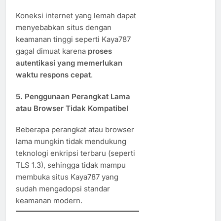
Koneksi internet yang lemah dapat
menyebabkan situs dengan
keamanan tinggi seperti Kaya787
gagal dimuat karena
proses
autentikasi yang memerlukan
waktu respons cepat
.
5.
Penggunaan Perangkat Lama
atau Browser Tidak Kompatibel
Beberapa perangkat atau browser
lama mungkin tidak mendukung
teknologi enkripsi terbaru (seperti
TLS 1.3), sehingga tidak mampu
membuka situs Kaya787 yang
sudah mengadopsi standar
keamanan modern.