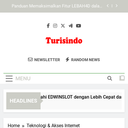
Skip
KAYA787 dan Upaya Membangun Sistem Layanan
to
yang Terpercaya bagi Pengguna
content
Cara Meningkatkan Efisiensi saat Mengakses
KAYA787 melalui Perangkat Pribadi
Panduan Menjelajahi EDWINSLOT dengan Lebih
Cepat dan Praktis di Berbagai Perangkat
Panduan Memaksimalkan Fitur LEBAH4D dalam
Aktivitas Harian
Turisindo
Jelajahi Destinasi Wisata Terbaik Di
KAYA787 dan Upaya Membangun Sistem Layanan
NEWSLETTER
RANDOM NEWS
yang Terpercaya bagi Pengguna
Indonesia Bersama Turisindo. Layanan
Cara Meningkatkan Efisiensi saat Mengakses
Wisata Profesional Untuk Perjalanan
KAYA787 melalui Perangkat Pribadi
MENU
Anda.
anduan Menjelajahi EDWINSLOT dengan Lebih Cepat dan Prakt
HEADLINES
 Weeks Ago
Home
Teknologi & Akses Internet