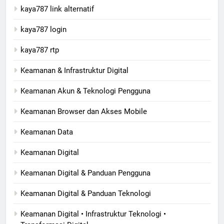
kaya787 link alternatif
kaya787 login
kaya787 rtp
Keamanan & Infrastruktur Digital
Keamanan Akun & Teknologi Pengguna
Keamanan Browser dan Akses Mobile
Keamanan Data
Keamanan Digital
Keamanan Digital & Panduan Pengguna
Keamanan Digital & Panduan Teknologi
Keamanan Digital • Infrastruktur Teknologi •