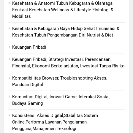
Kesehatan & Anatomi Tubuh Kebugaran & Olahraga
Edukasi Kesehatan Wellness & Lifestyle Fisiologi &
Mobilitas
Kesehatan & Kebugaran Gaya Hidup Sehat Imunisasi &
Kesehatan Tubuh Pengembangan Diri Nutrisi & Diet
Keuangan Pribadi
Keuangan Pribadi, Strategi Investasi, Perencanaan
Finansial, Ekonomi Berkelanjutan, Investasi Tanpa Risiko
Kompatibilitas Browser, Troubleshooting Akses,
Panduan Digital
Komunitas Digital, Inovasi Game, Interaksi Sosial,
Budaya Gaming
Konsistensi Akses Digital,Stabilitas Sistem
Online,Performa Layanan,Pengalaman
Pengguna,Manajemen Teknologi