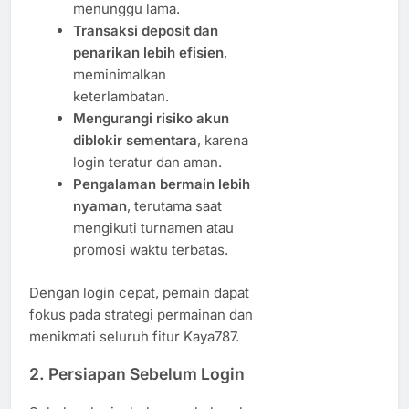
menunggu lama.
Transaksi deposit dan
penarikan lebih efisien
,
meminimalkan
keterlambatan.
Mengurangi risiko akun
diblokir sementara
, karena
login teratur dan aman.
Pengalaman bermain lebih
nyaman
, terutama saat
mengikuti turnamen atau
promosi waktu terbatas.
Dengan login cepat, pemain dapat
fokus pada strategi permainan dan
menikmati seluruh fitur Kaya787.
2. Persiapan Sebelum Login