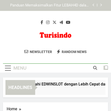
Skip
KAYA787 dan Upaya Membangun Sistem Layanan
to
yang Terpercaya bagi Pengguna
content
Cara Meningkatkan Efisiensi saat Mengakses
KAYA787 melalui Perangkat Pribadi
Panduan Menjelajahi EDWINSLOT dengan Lebih
Cepat dan Praktis di Berbagai Perangkat
Panduan Memaksimalkan Fitur LEBAH4D dalam
Aktivitas Harian
Turisindo
Jelajahi Destinasi Wisata Terbaik Di
KAYA787 dan Upaya Membangun Sistem Layanan
NEWSLETTER
RANDOM NEWS
yang Terpercaya bagi Pengguna
Indonesia Bersama Turisindo. Layanan
Cara Meningkatkan Efisiensi saat Mengakses
Wisata Profesional Untuk Perjalanan
KAYA787 melalui Perangkat Pribadi
MENU
Anda.
nduan Menjelajahi EDWINSLOT dengan Lebih Cepat dan Prakti
HEADLINES
Weeks Ago
Home