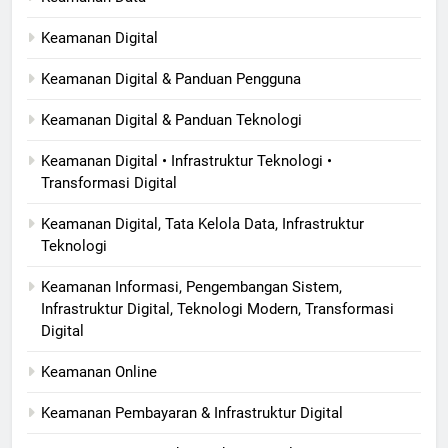
Keamanan Digital
Keamanan Digital & Panduan Pengguna
Keamanan Digital & Panduan Teknologi
Keamanan Digital • Infrastruktur Teknologi •
Transformasi Digital
Keamanan Digital, Tata Kelola Data, Infrastruktur
Teknologi
Keamanan Informasi, Pengembangan Sistem,
Infrastruktur Digital, Teknologi Modern, Transformasi
Digital
Keamanan Online
Keamanan Pembayaran & Infrastruktur Digital