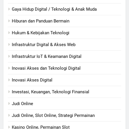
Gaya Hidup Digital / Teknologi & Anak Muda
Hiburan dan Panduan Bermain
Hukum & Kebijakan Teknologi
Infrastruktur Digital & Akses Web
Infrastruktur IoT & Keamanan Digital
Inovasi Akses dan Teknologi Digital
Inovasi Akses Digital
Investasi, Keuangan, Teknologi Finansial
Judi Online
Judi Online, Slot Online, Strategi Permainan
Kasino Online, Permainan Slot