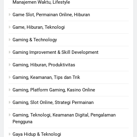
Manajemen Waktu, Lifestyle
Game Slot, Permainan Online, Hiburan
Game, Hiburan, Teknologi
Gaming & Technology
Gaming Improvement & Skill Development
Gaming, Hiburan, Produktivitas
Gaming, Keamanan, Tips dan Trik
Gaming, Platform Gaming, Kasino Online
Gaming, Slot Online, Strategi Permainan
Gaming, Teknologi, Keamanan Digital, Pengalaman
Pengguna
Gaya Hidup & Teknologi