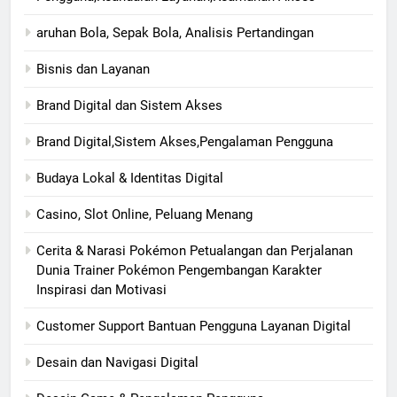
aruhan Bola, Sepak Bola, Analisis Pertandingan
Bisnis dan Layanan
Brand Digital dan Sistem Akses
Brand Digital,Sistem Akses,Pengalaman Pengguna
Budaya Lokal & Identitas Digital
Casino, Slot Online, Peluang Menang
Cerita & Narasi Pokémon Petualangan dan Perjalanan
Dunia Trainer Pokémon Pengembangan Karakter
Inspirasi dan Motivasi
Customer Support Bantuan Pengguna Layanan Digital
Desain dan Navigasi Digital