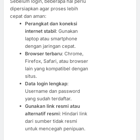
Sebelum login, beberapa hal perlu
dipersiapkan agar proses lebih
cepat dan aman:
Perangkat dan koneksi
internet stabil
: Gunakan
laptop atau smartphone
dengan jaringan cepat.
Browser terbaru
: Chrome,
Firefox, Safari, atau browser
lain yang kompatibel dengan
situs.
Data login lengkap
:
Username dan password
yang sudah terdaftar.
Gunakan link resmi atau
alternatif resmi
: Hindari link
dari sumber tidak resmi
untuk mencegah penipuan.