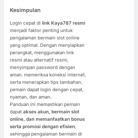
Kesimpulan
Login cepat di
link Kaya787 resmi
menjadi faktor penting untuk
pengalaman bermain slot online
yang optimal. Dengan menyiapkan
perangkat, menggunakan link
resmi atau alternatif resmi,
menyimpan password dengan
aman, memeriksa koneksi internet,
serta menerapkan tips tambahan,
pemain dapat login dengan cepat,
nyaman, dan aman.
Panduan ini memastikan pemain
dapat
akses akun, bermain slot
online, dan memanfaatkan bonus
serta promosi dengan efisien
,
sehingga pengalaman bermain di