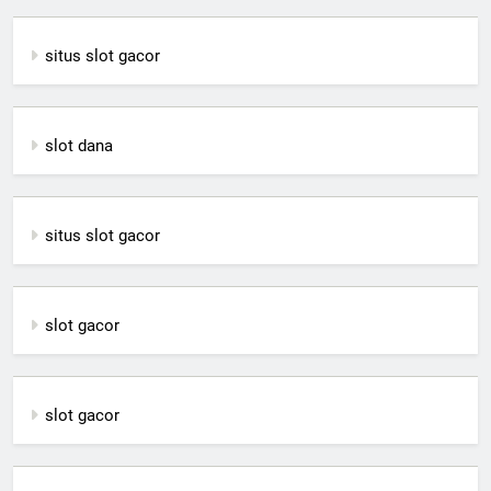
situs slot gacor
slot dana
situs slot gacor
slot gacor
slot gacor