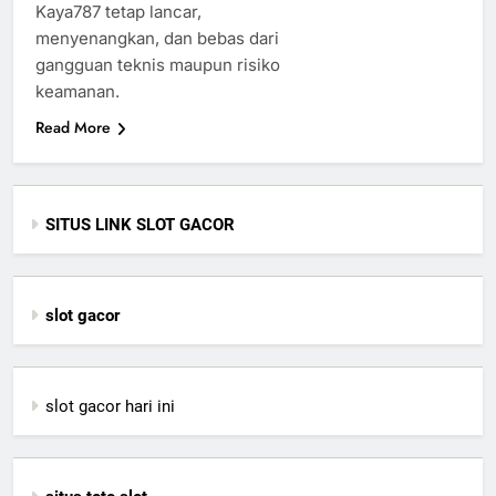
Kaya787 tetap lancar,
menyenangkan, dan bebas dari
gangguan teknis maupun risiko
keamanan.
Read More
SITUS LINK SLOT GACOR
slot gacor
slot gacor hari ini