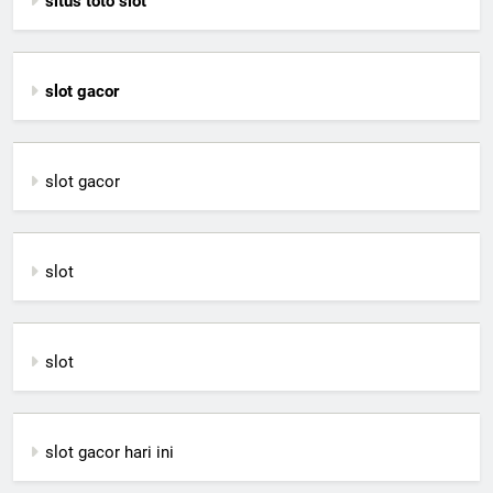
situs toto slot
slot gacor
slot gacor
slot
slot
slot gacor hari ini