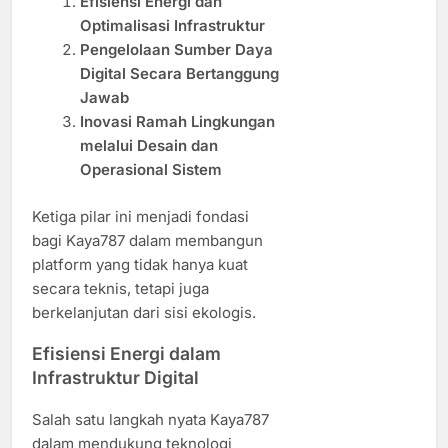
Efisiensi Energi dan
Optimalisasi Infrastruktur
Pengelolaan Sumber Daya
Digital Secara Bertanggung
Jawab
Inovasi Ramah Lingkungan
melalui Desain dan
Operasional Sistem
Ketiga pilar ini menjadi fondasi
bagi Kaya787 dalam membangun
platform yang tidak hanya kuat
secara teknis, tetapi juga
berkelanjutan dari sisi ekologis.
Efisiensi Energi dalam
Infrastruktur Digital
Salah satu langkah nyata Kaya787
dalam mendukung teknologi