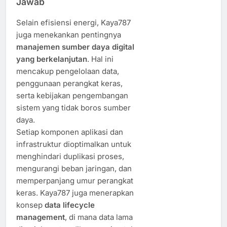
Jawab
Selain efisiensi energi, Kaya787
juga menekankan pentingnya
manajemen sumber daya digital
yang berkelanjutan
. Hal ini
mencakup pengelolaan data,
penggunaan perangkat keras,
serta kebijakan pengembangan
sistem yang tidak boros sumber
daya.
Setiap komponen aplikasi dan
infrastruktur dioptimalkan untuk
menghindari duplikasi proses,
mengurangi beban jaringan, dan
memperpanjang umur perangkat
keras. Kaya787 juga menerapkan
konsep
data lifecycle
management
, di mana data lama