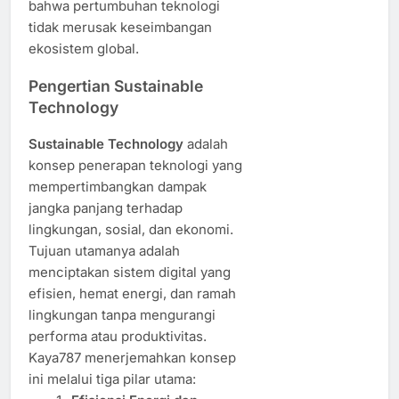
bahwa pertumbuhan teknologi
tidak merusak keseimbangan
ekosistem global.
Pengertian Sustainable
Technology
Sustainable Technology
adalah
konsep penerapan teknologi yang
mempertimbangkan dampak
jangka panjang terhadap
lingkungan, sosial, dan ekonomi.
Tujuan utamanya adalah
menciptakan sistem digital yang
efisien, hemat energi, dan ramah
lingkungan tanpa mengurangi
performa atau produktivitas.
Kaya787 menerjemahkan konsep
ini melalui tiga pilar utama: