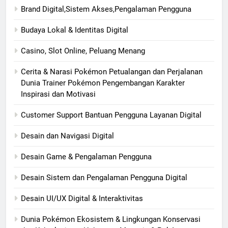
Brand Digital,Sistem Akses,Pengalaman Pengguna
Budaya Lokal & Identitas Digital
Casino, Slot Online, Peluang Menang
Cerita & Narasi Pokémon Petualangan dan Perjalanan
Dunia Trainer Pokémon Pengembangan Karakter
Inspirasi dan Motivasi
Customer Support Bantuan Pengguna Layanan Digital
Desain dan Navigasi Digital
Desain Game & Pengalaman Pengguna
Desain Sistem dan Pengalaman Pengguna Digital
Desain UI/UX Digital & Interaktivitas
Dunia Pokémon Ekosistem & Lingkungan Konservasi