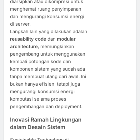
diarsipkan atau dikompresi untuk
menghemat ruang penyimpanan
dan mengurangi konsumsi energi
di server.
Langkah lain yang dilakukan adalah
reusability code
dan
modular
architecture
, memungkinkan
pengembang untuk menggunakan
kembali potongan kode dan
komponen sistem yang sudah ada
tanpa membuat ulang dari awal. Ini
bukan hanya efisien, tetapi juga
mengurangi konsumsi energi
komputasi selama proses
pengembangan dan deployment.
Inovasi Ramah Lingkungan
dalam Desain Sistem
Sustainable Technology di