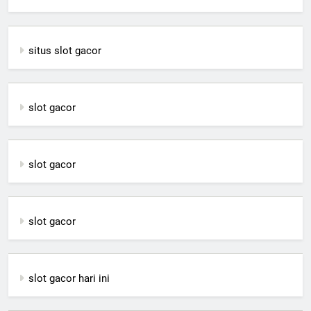
situs slot gacor
slot gacor
slot gacor
slot gacor
slot gacor hari ini