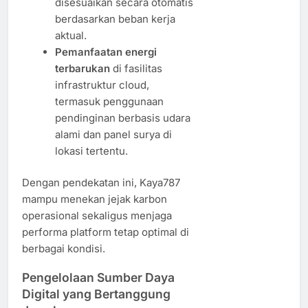
disesuaikan secara otomatis
berdasarkan beban kerja
aktual.
Pemanfaatan energi
terbarukan
di fasilitas
infrastruktur cloud,
termasuk penggunaan
pendinginan berbasis udara
alami dan panel surya di
lokasi tertentu.
Dengan pendekatan ini, Kaya787
mampu menekan jejak karbon
operasional sekaligus menjaga
performa platform tetap optimal di
berbagai kondisi.
Pengelolaan Sumber Daya
Digital yang Bertanggung