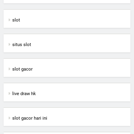
slot
situs slot
slot gacor
live draw hk
slot gacor hari ini