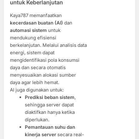
untuk Keberlanjutan
Kaya787 memanfaatkan
kecerdasan buatan (AI)
dan
automasi sistem
untuk
mendukung efisiensi
berkelanjutan. Melalui analisis data
energi, sistem dapat
mengidentifikasi pola konsumsi
daya dan secara otomatis
menyesuaikan alokasi sumber
daya agar lebih hemat.
AI juga digunakan untuk:
Prediksi beban sistem
,
sehingga server dapat
diaktifkan hanya ketika
diperlukan.
Pemantauan suhu dan
kinerja server
secara real-