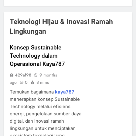
Teknologi Hijau & Inovasi Ramah
Lingkungan
Konsep Sustainable
Technology dalam
Operasional Kaya787
429af98
9 months
ago
0
8 mins
Temukan bagaimana
kaya787
menerapkan konsep Sustainable
Technology melalui efisiensi
energi, pengelolaan sumber daya
digital, dan inovasi ramah
lingkungan untuk menciptakan
ekosistem teknologi yang