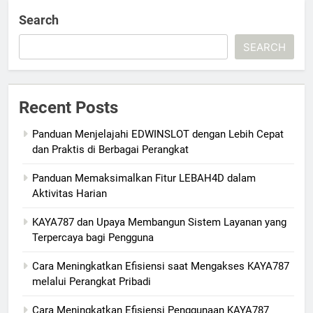
Search
SEARCH
Recent Posts
Panduan Menjelajahi EDWINSLOT dengan Lebih Cepat
dan Praktis di Berbagai Perangkat
Panduan Memaksimalkan Fitur LEBAH4D dalam
Aktivitas Harian
KAYA787 dan Upaya Membangun Sistem Layanan yang
Terpercaya bagi Pengguna
Cara Meningkatkan Efisiensi saat Mengakses KAYA787
melalui Perangkat Pribadi
Cara Meningkatkan Efisiensi Penggunaan KAYA787