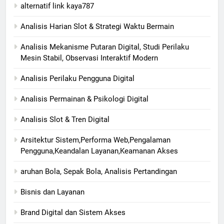
alternatif link kaya787
Analisis Harian Slot & Strategi Waktu Bermain
Analisis Mekanisme Putaran Digital, Studi Perilaku
Mesin Stabil, Observasi Interaktif Modern
Analisis Perilaku Pengguna Digital
Analisis Permainan & Psikologi Digital
Analisis Slot & Tren Digital
Arsitektur Sistem,Performa Web,Pengalaman
Pengguna,Keandalan Layanan,Keamanan Akses
aruhan Bola, Sepak Bola, Analisis Pertandingan
Bisnis dan Layanan
Brand Digital dan Sistem Akses