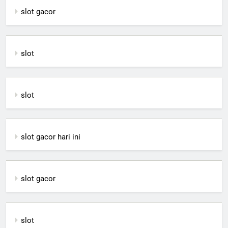
slot gacor
slot
slot
slot gacor hari ini
slot gacor
slot