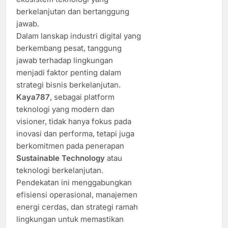
berkelanjutan dan bertanggung
jawab.
Dalam lanskap industri digital yang
berkembang pesat, tanggung
jawab terhadap lingkungan
menjadi faktor penting dalam
strategi bisnis berkelanjutan.
Kaya787
, sebagai platform
teknologi yang modern dan
visioner, tidak hanya fokus pada
inovasi dan performa, tetapi juga
berkomitmen pada penerapan
Sustainable Technology
atau
teknologi berkelanjutan.
Pendekatan ini menggabungkan
efisiensi operasional, manajemen
energi cerdas, dan strategi ramah
lingkungan untuk memastikan