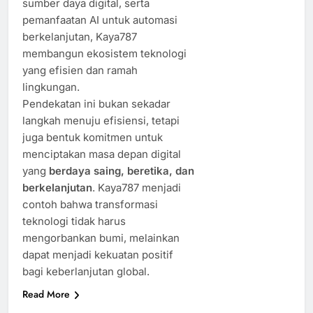
sumber daya digital, serta
pemanfaatan AI untuk automasi
berkelanjutan, Kaya787
membangun ekosistem teknologi
yang efisien dan ramah
lingkungan.
Pendekatan ini bukan sekadar
langkah menuju efisiensi, tetapi
juga bentuk komitmen untuk
menciptakan masa depan digital
yang
berdaya saing, beretika, dan
berkelanjutan
. Kaya787 menjadi
contoh bahwa transformasi
teknologi tidak harus
mengorbankan bumi, melainkan
dapat menjadi kekuatan positif
bagi keberlanjutan global.
Read More