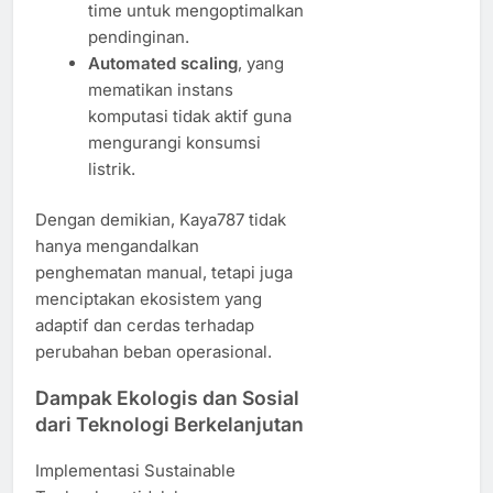
time untuk mengoptimalkan
pendinginan.
Automated scaling
, yang
mematikan instans
komputasi tidak aktif guna
mengurangi konsumsi
listrik.
Dengan demikian, Kaya787 tidak
hanya mengandalkan
penghematan manual, tetapi juga
menciptakan ekosistem yang
adaptif dan cerdas terhadap
perubahan beban operasional.
Dampak Ekologis dan Sosial
dari Teknologi Berkelanjutan
Implementasi Sustainable