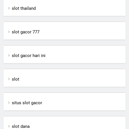
slot thailand
slot gacor 777
slot gacor hari ini
slot
situs slot gacor
slot dana