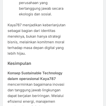
perusahaan yang
bertanggung jawab secara
ekologis dan sosial.
Kaya787 menjadikan keberlanjutan
sebagai bagian dari identitas
mereknya, bukan hanya strategi
bisnis, melainkan komitmen moral
terhadap masa depan digital yang
lebih hijau.
Kesimpulan
Konsep Sustainable Technology
dalam operasional Kaya787
mencerminkan bagaimana inovasi
dan tanggung jawab lingkungan
dapat berjalan beriringan. Melalui
efisiensi energi, manajemen