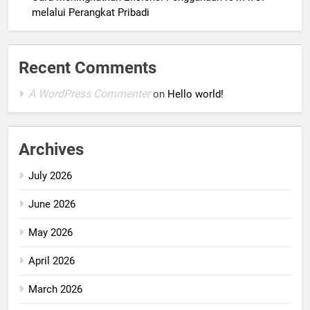
melalui Perangkat Pribadi
Recent Comments
A WordPress Commenter
on
Hello world!
Archives
July 2026
June 2026
May 2026
April 2026
March 2026