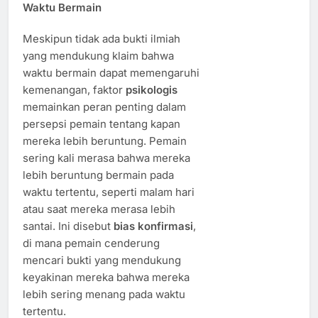
Waktu Bermain
Meskipun tidak ada bukti ilmiah
yang mendukung klaim bahwa
waktu bermain dapat memengaruhi
kemenangan, faktor
psikologis
memainkan peran penting dalam
persepsi pemain tentang kapan
mereka lebih beruntung. Pemain
sering kali merasa bahwa mereka
lebih beruntung bermain pada
waktu tertentu, seperti malam hari
atau saat mereka merasa lebih
santai. Ini disebut
bias konfirmasi
,
di mana pemain cenderung
mencari bukti yang mendukung
keyakinan mereka bahwa mereka
lebih sering menang pada waktu
tertentu.