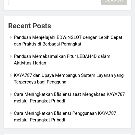
Recent Posts
Panduan Menjelajahi EDWINSLOT dengan Lebih Cepat
dan Praktis di Berbagai Perangkat
Panduan Memaksimalkan Fitur LEBAH4D dalam
Aktivitas Harian
KAYA787 dan Upaya Membangun Sistem Layanan yang
Terpercaya bagi Pengguna
Cara Meningkatkan Efisiensi saat Mengakses KAYA787
melalui Perangkat Pribadi
Cara Meningkatkan Efisiensi Penggunaan KAYA787
melalui Perangkat Pribadi