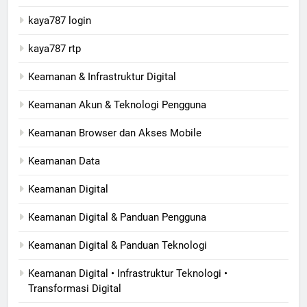
kaya787 login
kaya787 rtp
Keamanan & Infrastruktur Digital
Keamanan Akun & Teknologi Pengguna
Keamanan Browser dan Akses Mobile
Keamanan Data
Keamanan Digital
Keamanan Digital & Panduan Pengguna
Keamanan Digital & Panduan Teknologi
Keamanan Digital • Infrastruktur Teknologi •
Transformasi Digital