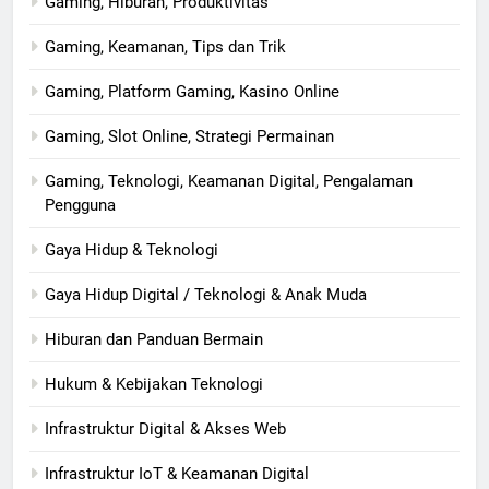
Gaming, Hiburan, Produktivitas
Gaming, Keamanan, Tips dan Trik
Gaming, Platform Gaming, Kasino Online
Gaming, Slot Online, Strategi Permainan
Gaming, Teknologi, Keamanan Digital, Pengalaman
Pengguna
Gaya Hidup & Teknologi
Gaya Hidup Digital / Teknologi & Anak Muda
Hiburan dan Panduan Bermain
Hukum & Kebijakan Teknologi
Infrastruktur Digital & Akses Web
Infrastruktur IoT & Keamanan Digital