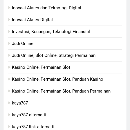
Inovasi Akses dan Teknologi Digital
Inovasi Akses Digital
Investasi, Keuangan, Teknologi Finansial
Judi Online
Judi Online, Slot Online, Strategi Permainan
Kasino Online, Permainan Slot
Kasino Online, Permainan Slot, Panduan Kasino
Kasino Online, Permainan Slot, Panduan Permainan
kaya787
kaya787 alternatif
kaya787 link alternatif