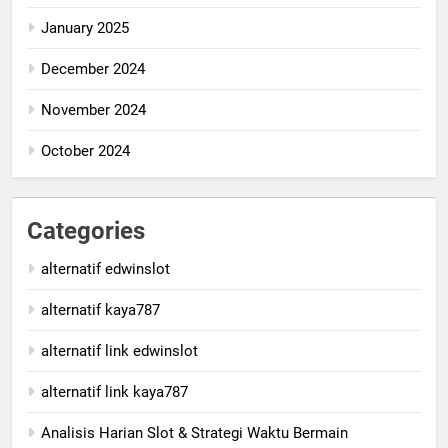
January 2025
December 2024
November 2024
October 2024
Categories
alternatif edwinslot
alternatif kaya787
alternatif link edwinslot
alternatif link kaya787
Analisis Harian Slot & Strategi Waktu Bermain