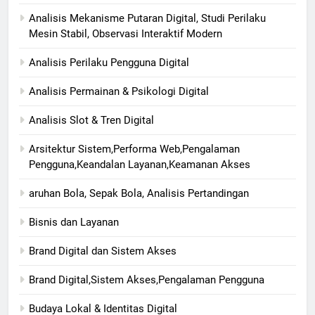
Analisis Mekanisme Putaran Digital, Studi Perilaku
Mesin Stabil, Observasi Interaktif Modern
Analisis Perilaku Pengguna Digital
Analisis Permainan & Psikologi Digital
Analisis Slot & Tren Digital
Arsitektur Sistem,Performa Web,Pengalaman
Pengguna,Keandalan Layanan,Keamanan Akses
aruhan Bola, Sepak Bola, Analisis Pertandingan
Bisnis dan Layanan
Brand Digital dan Sistem Akses
Brand Digital,Sistem Akses,Pengalaman Pengguna
Budaya Lokal & Identitas Digital