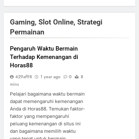
Gaming, Slot Online, Strategi
Permainan
Pengaruh Waktu Bermain
Terhadap Kemenangan di
Horas88
429af98
1 year ago
0
8
mins
Pelajari bagaimana waktu bermain
dapat memengaruhi kemenangan
Anda di Horas88. Temukan faktor-
faktor yang mempengaruhi
peluang kemenangan di situs ini
dan bagaimana memilih waktu
yang tepat untuk bermain.