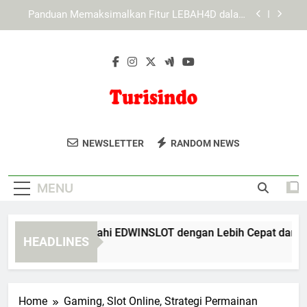
Skip
KAYA787 dan Upaya Membangun Sistem Layanan
to
yang Terpercaya bagi Pengguna
content
Cara Meningkatkan Efisiensi saat Mengakses
KAYA787 melalui Perangkat Pribadi
Panduan Menjelajahi EDWINSLOT dengan Lebih
Cepat dan Praktis di Berbagai Perangkat
Panduan Memaksimalkan Fitur LEBAH4D dalam
Aktivitas Harian
Turisindo
Jelajahi Destinasi Wisata Terbaik Di
KAYA787 dan Upaya Membangun Sistem Layanan
NEWSLETTER
RANDOM NEWS
yang Terpercaya bagi Pengguna
Indonesia Bersama Turisindo. Layanan
Cara Meningkatkan Efisiensi saat Mengakses
Wisata Profesional Untuk Perjalanan
KAYA787 melalui Perangkat Pribadi
MENU
Anda.
nduan Menjelajahi EDWINSLOT dengan Lebih Cepat dan Prakti
HEADLINES
Weeks Ago
Home
Gaming, Slot Online, Strategi Permainan