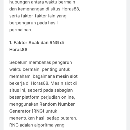
hubungan antara waktu bermain
dan kemenangan di situs Horas88,
serta faktor-faktor lain yang
berpengaruh pada hasil
permainan.
1.
Faktor Acak dan RNG di
Horas88
Sebelum membahas pengaruh
waktu bermain, penting untuk
memahami bagaimana
mesin slot
bekerja di Horas88. Mesin slot di
situs ini, seperti pada sebagian
besar platform perjudian online,
menggunakan
Random Number
Generator (RNG)
untuk
menentukan hasil setiap putaran.
RNG adalah algoritma yang