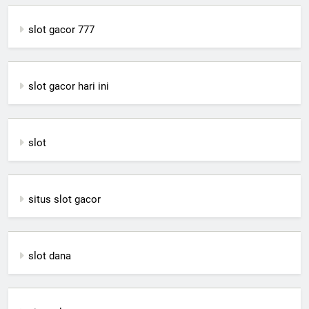
slot gacor 777
slot gacor hari ini
slot
situs slot gacor
slot dana