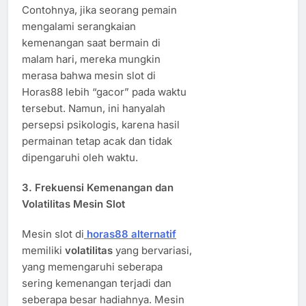
Contohnya, jika seorang pemain
mengalami serangkaian
kemenangan saat bermain di
malam hari, mereka mungkin
merasa bahwa mesin slot di
Horas88 lebih “gacor” pada waktu
tersebut. Namun, ini hanyalah
persepsi psikologis, karena hasil
permainan tetap acak dan tidak
dipengaruhi oleh waktu.
3.
Frekuensi Kemenangan dan
Volatilitas Mesin Slot
Mesin slot di
horas88 alternatif
memiliki
volatilitas
yang bervariasi,
yang memengaruhi seberapa
sering kemenangan terjadi dan
seberapa besar hadiahnya. Mesin