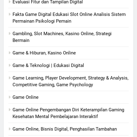
Evaluasi Fitur dan Tampilan Digital
Fakta Game Digital Edukasi Slot Online Analisis Sistem
Permainan Psikologi Pemain
Gambling, Slot Machines, Kasino Online, Strategi
Bermain
Game & Hiburan, Kasino Online
Game & Teknologi | Edukasi Digital
Game Learning, Player Development, Strategy & Analysis,
Competitive Gaming, Game Psychology
Game Online
Game Online Pengembangan Diri Keterampilan Gaming
Kesehatan Mental Pembelajaran Interaktif
Game Online, Bisnis Digital, Penghasilan Tambahan