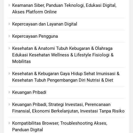
Keamanan Siber, Panduan Teknologi, Edukasi Digital,
Akses Platform Online
Kepercayaan dan Layanan Digital
Kepercayaan Pengguna
Kesehatan & Anatomi Tubuh Kebugaran & Olahraga
Edukasi Kesehatan Wellness & Lifestyle Fisiologi &
Mobilitas
Kesehatan & Kebugaran Gaya Hidup Sehat Imunisasi &
Kesehatan Tubuh Pengembangan Diri Nutrisi & Diet
Keuangan Pribadi
Keuangan Pribadi, Strategi Investasi, Perencanaan
Finansial, Ekonomi Berkelanjutan, Investasi Tanpa Risiko
Kompatibilitas Browser, Troubleshooting Akses,
Panduan Digital