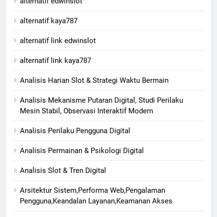
alternatif edwinslot
alternatif kaya787
alternatif link edwinslot
alternatif link kaya787
Analisis Harian Slot & Strategi Waktu Bermain
Analisis Mekanisme Putaran Digital, Studi Perilaku
Mesin Stabil, Observasi Interaktif Modern
Analisis Perilaku Pengguna Digital
Analisis Permainan & Psikologi Digital
Analisis Slot & Tren Digital
Arsitektur Sistem,Performa Web,Pengalaman
Pengguna,Keandalan Layanan,Keamanan Akses