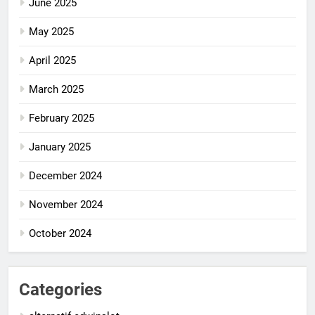
June 2025
May 2025
April 2025
March 2025
February 2025
January 2025
December 2024
November 2024
October 2024
Categories