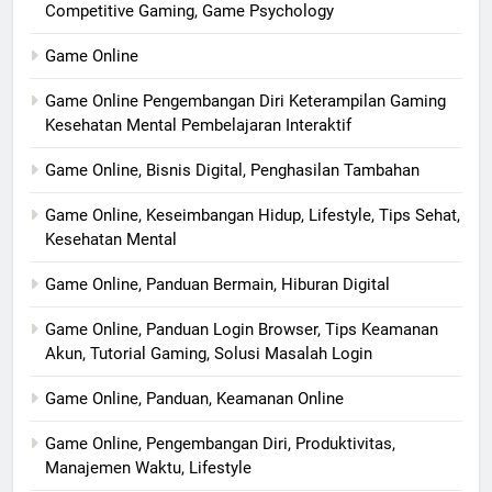
Competitive Gaming, Game Psychology
Game Online
Game Online Pengembangan Diri Keterampilan Gaming
Kesehatan Mental Pembelajaran Interaktif
Game Online, Bisnis Digital, Penghasilan Tambahan
Game Online, Keseimbangan Hidup, Lifestyle, Tips Sehat,
Kesehatan Mental
Game Online, Panduan Bermain, Hiburan Digital
Game Online, Panduan Login Browser, Tips Keamanan
Akun, Tutorial Gaming, Solusi Masalah Login
Game Online, Panduan, Keamanan Online
Game Online, Pengembangan Diri, Produktivitas,
Manajemen Waktu, Lifestyle