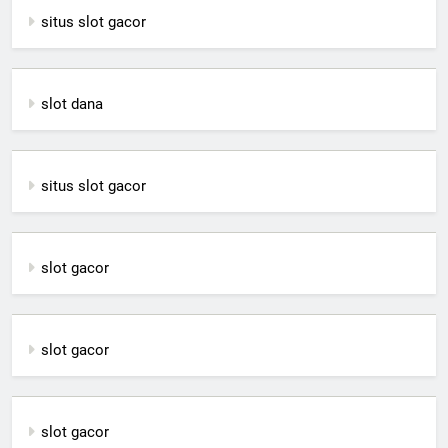
situs slot gacor
slot dana
situs slot gacor
slot gacor
slot gacor
slot gacor