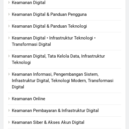
Keamanan Digital
Keamanan Digital & Panduan Pengguna
Keamanan Digital & Panduan Teknologi
Keamanan Digital • Infrastruktur Teknologi •
Transformasi Digital
Keamanan Digital, Tata Kelola Data, Infrastruktur
Teknologi
Keamanan Informasi, Pengembangan Sistem,
Infrastruktur Digital, Teknologi Modern, Transformasi
Digital
Keamanan Online
Keamanan Pembayaran & Infrastruktur Digital
Keamanan Siber & Akses Akun Digital