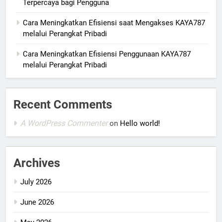
Terpercaya bagi Pengguna
Cara Meningkatkan Efisiensi saat Mengakses KAYA787
melalui Perangkat Pribadi
Cara Meningkatkan Efisiensi Penggunaan KAYA787
melalui Perangkat Pribadi
Recent Comments
A WordPress Commenter
on
Hello world!
Archives
July 2026
June 2026