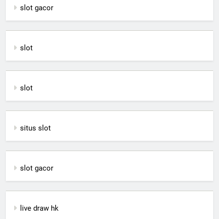
slot gacor
slot
slot
situs slot
slot gacor
live draw hk