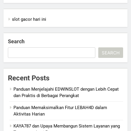
slot gacor hari ini
Search
SEARCH
Recent Posts
Panduan Menjelajahi EDWINSLOT dengan Lebih Cepat
dan Praktis di Berbagai Perangkat
Panduan Memaksimalkan Fitur LEBAH4D dalam
Aktivitas Harian
KAYA787 dan Upaya Membangun Sistem Layanan yang