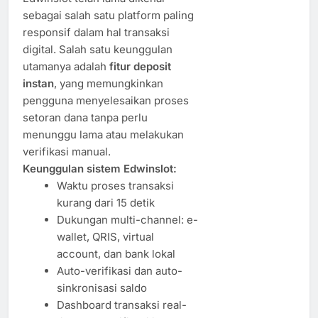
sebagai salah satu platform paling
responsif dalam hal transaksi
digital. Salah satu keunggulan
utamanya adalah
fitur deposit
instan
, yang memungkinkan
pengguna menyelesaikan proses
setoran dana tanpa perlu
menunggu lama atau melakukan
verifikasi manual.
Keunggulan sistem Edwinslot:
Waktu proses transaksi
kurang dari 15 detik
Dukungan multi-channel: e-
wallet, QRIS, virtual
account, dan bank lokal
Auto-verifikasi dan auto-
sinkronisasi saldo
Dashboard transaksi real-