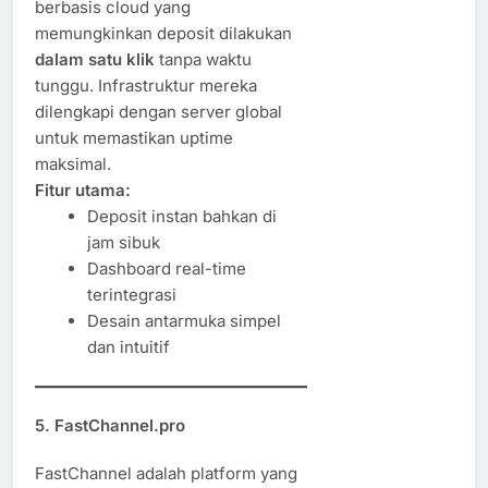
berbasis cloud yang
memungkinkan deposit dilakukan
dalam satu klik
tanpa waktu
tunggu. Infrastruktur mereka
dilengkapi dengan server global
untuk memastikan uptime
maksimal.
Fitur utama:
Deposit instan bahkan di
jam sibuk
Dashboard real-time
terintegrasi
Desain antarmuka simpel
dan intuitif
5. FastChannel.pro
FastChannel adalah platform yang