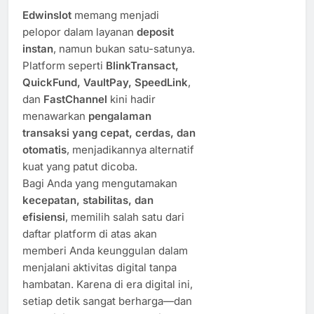
Edwinslot
memang menjadi
pelopor dalam layanan
deposit
instan
, namun bukan satu-satunya.
Platform seperti
BlinkTransact,
QuickFund, VaultPay, SpeedLink
,
dan
FastChannel
kini hadir
menawarkan
pengalaman
transaksi yang cepat, cerdas, dan
otomatis
, menjadikannya alternatif
kuat yang patut dicoba.
Bagi Anda yang mengutamakan
kecepatan, stabilitas, dan
efisiensi
, memilih salah satu dari
daftar platform di atas akan
memberi Anda keunggulan dalam
menjalani aktivitas digital tanpa
hambatan. Karena di era digital ini,
setiap detik sangat berharga—dan