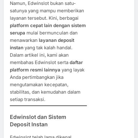
Namun, Edwinslot bukan satu-
satunya yang mampu memberikan
layanan tersebut. Kini, berbagai
platform cepat lain dengan sistem
serupa
mulai bermunculan dan
menawarkan
layanan deposit
instan
yang tak kalah handal.
Dalam artikel ini, kami akan
membahas Edwinslot serta
daftar
platform resmi lainnya
yang layak
Anda pertimbangkan jika
mengutamakan kecepatan,
stabilitas, dan kemudahan dalam
setiap transaksi.
Edwinslot dan Sistem
Deposit Instan
Edwinslot telah lama dikenal