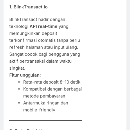
1. BlinkTransact.io
BlinkTransact hadir dengan
teknologi
API real-time
yang
memungkinkan deposit
terkonfirmasi otomatis tanpa perlu
refresh halaman atau input ulang.
Sangat cocok bagi pengguna yang
aktif bertransaksi dalam waktu
singkat.
Fitur unggulan:
Rata-rata deposit 8–10 detik
Kompatibel dengan berbagai
metode pembayaran
Antarmuka ringan dan
mobile-friendly