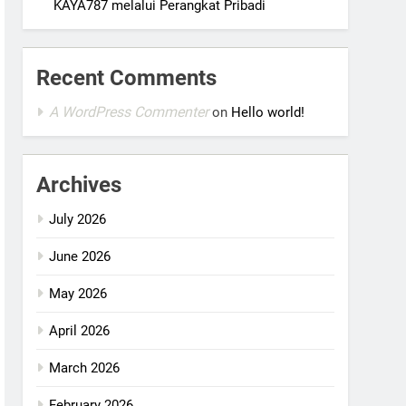
KAYA787 melalui Perangkat Pribadi
Recent Comments
A WordPress Commenter
on
Hello world!
Archives
July 2026
June 2026
May 2026
April 2026
March 2026
February 2026