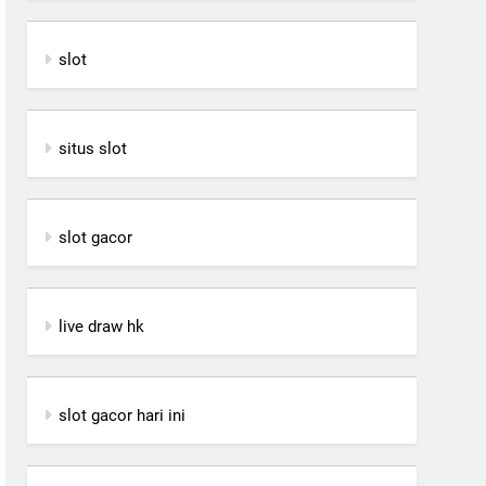
slot
situs slot
slot gacor
live draw hk
slot gacor hari ini