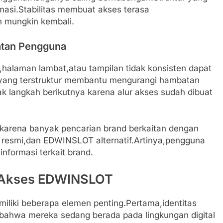
si.Stabilitas membuat akses terasa
 mungkin kembali.
atan Pengguna
,halaman lambat,atau tampilan tidak konsisten dapat
ang terstruktur membantu mengurangi hambatan
k langkah berikutnya karena alur akses sudah dibuat
 karena banyak pencarian brand berkaitan dengan
resmi,dan EDWINSLOT alternatif.Artinya,pengguna
nformasi terkait brand.
 Akses EDWINSLOT
iliki beberapa elemen penting.Pertama,identitas
 bahwa mereka sedang berada pada lingkungan digital