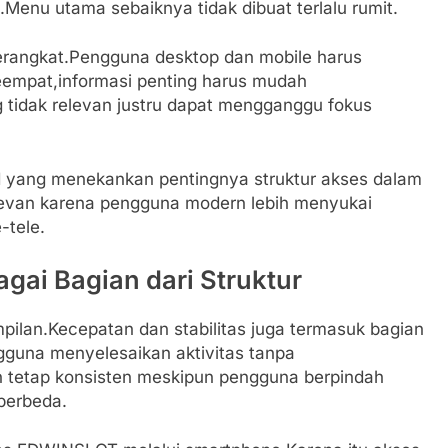
Menu utama sebaiknya tidak dibuat terlalu rumit.
perangkat.Pengguna desktop dan mobile harus
empat,informasi penting harus mudah
 tidak relevan justru dapat mengganggu fokus
 yang menekankan pentingnya struktur akses dalam
evan karena pengguna modern lebih menyukai
-tele.
agai Bagian dari Struktur
mpilan.Kecepatan dan stabilitas juga termasuk bagian
guna menyelesaikan aktivitas tanpa
 tetap konsisten meskipun pengguna berpindah
berbeda.