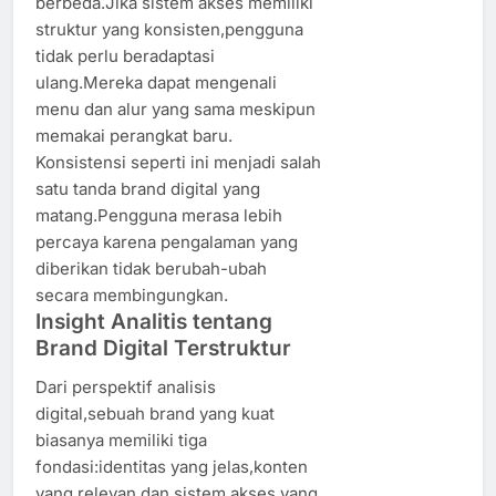
berbeda.Jika sistem akses memiliki
struktur yang konsisten,pengguna
tidak perlu beradaptasi
ulang.Mereka dapat mengenali
menu dan alur yang sama meskipun
memakai perangkat baru.
Konsistensi seperti ini menjadi salah
satu tanda brand digital yang
matang.Pengguna merasa lebih
percaya karena pengalaman yang
diberikan tidak berubah-ubah
secara membingungkan.
Insight Analitis tentang
Brand Digital Terstruktur
Dari perspektif analisis
digital,sebuah brand yang kuat
biasanya memiliki tiga
fondasi:identitas yang jelas,konten
yang relevan,dan sistem akses yang