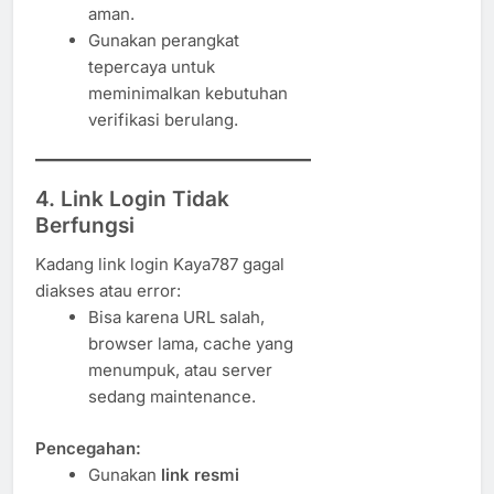
aman.
Gunakan perangkat
tepercaya untuk
meminimalkan kebutuhan
verifikasi berulang.
4. Link Login Tidak
Berfungsi
Kadang link login Kaya787 gagal
diakses atau error:
Bisa karena URL salah,
browser lama, cache yang
menumpuk, atau server
sedang maintenance.
Pencegahan:
Gunakan
link resmi