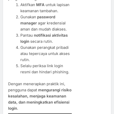
Aktifkan
MFA
untuk lapisan
keamanan tambahan.
Gunakan
password
manager
agar kredensial
aman dan mudah diakses.
Pantau
notifikasi aktivitas
login
secara rutin.
Gunakan perangkat pribadi
atau tepercaya untuk akses
rutin.
Selalu periksa link login
resmi dan hindari phishing.
Dengan menerapkan praktik ini,
pengguna dapat
mengurangi risiko
kesalahan, menjaga keamanan
data, dan meningkatkan efisiensi
login
.