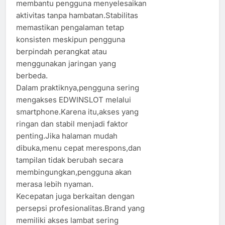
membantu pengguna menyelesaikan
aktivitas tanpa hambatan.Stabilitas
memastikan pengalaman tetap
konsisten meskipun pengguna
berpindah perangkat atau
menggunakan jaringan yang
berbeda.
Dalam praktiknya,pengguna sering
mengakses EDWINSLOT melalui
smartphone.Karena itu,akses yang
ringan dan stabil menjadi faktor
penting.Jika halaman mudah
dibuka,menu cepat merespons,dan
tampilan tidak berubah secara
membingungkan,pengguna akan
merasa lebih nyaman.
Kecepatan juga berkaitan dengan
persepsi profesionalitas.Brand yang
memiliki akses lambat sering