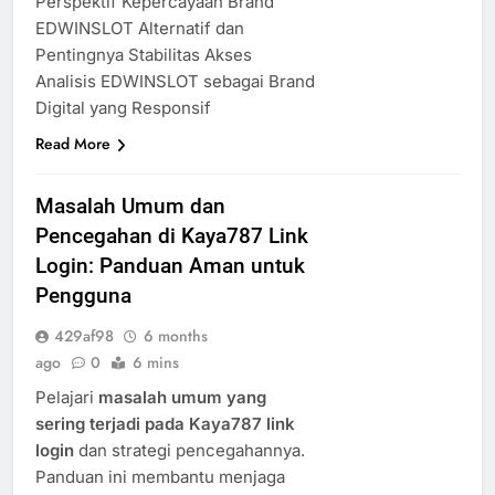
Perspektif Kepercayaan Brand
EDWINSLOT Alternatif dan
Pentingnya Stabilitas Akses
Analisis EDWINSLOT sebagai Brand
Digital yang Responsif
Read More
Masalah Umum dan
Pencegahan di Kaya787 Link
Login: Panduan Aman untuk
Pengguna
429af98
6 months
ago
0
6 mins
Pelajari
masalah umum yang
sering terjadi pada Kaya787 link
login
dan strategi pencegahannya.
Panduan ini membantu menjaga