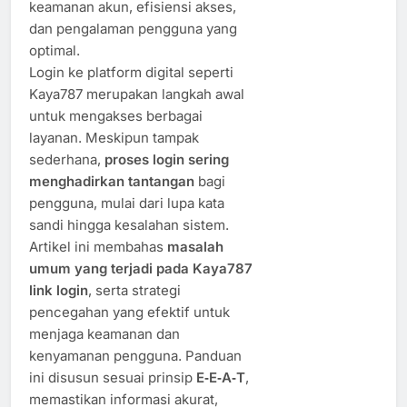
keamanan akun, efisiensi akses,
dan pengalaman pengguna yang
optimal.
Login ke platform digital seperti
Kaya787 merupakan langkah awal
untuk mengakses berbagai
layanan. Meskipun tampak
sederhana,
proses login sering
menghadirkan tantangan
bagi
pengguna, mulai dari lupa kata
sandi hingga kesalahan sistem.
Artikel ini membahas
masalah
umum yang terjadi pada Kaya787
link login
, serta strategi
pencegahan yang efektif untuk
menjaga keamanan dan
kenyamanan pengguna. Panduan
ini disusun sesuai prinsip
E‑E‑A‑T
,
memastikan informasi akurat,