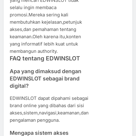
yang mencari EDWINSLOT tidak
selalu ingin membaca
promosi.Mereka sering kali
membutuhkan kejelasan,petunjuk
akses,dan pemahaman tentang
keamanan.Oleh karena itu,konten
yang informatif lebih kuat untuk
membangun authority.
FAQ tentang EDWINSLOT
Apa yang dimaksud dengan
EDWINSLOT sebagai brand
digital?
EDWINSLOT dapat dipahami sebagai
brand online yang dibahas dari sisi
akses,sistem,navigasi,keamanan,dan
pengalaman pengguna.
Mengapa sistem akses