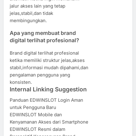
jalur akses lain yang tetap
jelas,stabil,dan tidak
membingungkan.
Apa yang membuat brand
digital terlihat profesional?
Brand digital terlihat profesional
ketika memiliki struktur jelas,akses
stabil,informasi mudah dipahami,dan
pengalaman pengguna yang
konsisten.
Internal Linking Suggestion
Panduan EDWINSLOT Login Aman
untuk Pengguna Baru
EDWINSLOT Mobile dan
Kenyamanan Akses dari Smartphone
EDWINSLOT Resmi dalam