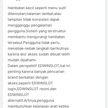
Hambatan kecil seperti menu sulit
ditemukan,halaman lambat,atau
tampilan tidak konsisten dapat
mengganggu pengalaman
pengguna.Sistem yang terstruktur
membantu mengurangi hambatan
tersebut.Pengguna tidak perlu
menebak-nebak langkah berikutnya
karena alur akses sudah dibuat lebih
mudah dipahami.
Dalam perspektif EDWINSLOT,hal ini
penting karena banyak pencarian
brand berkaitan dengan
akses,seperti EDWINSLOT
login,EDWINSLOT resmi,dan
EDWINSLOT
alternatif.Artinya,pengguna
membutuhkan kejelasan arah ketika