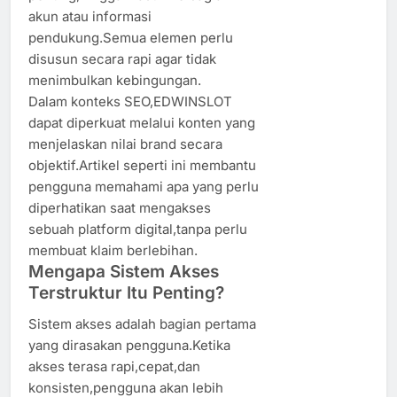
akun atau informasi
pendukung.Semua elemen perlu
disusun secara rapi agar tidak
menimbulkan kebingungan.
Dalam konteks SEO,EDWINSLOT
dapat diperkuat melalui konten yang
menjelaskan nilai brand secara
objektif.Artikel seperti ini membantu
pengguna memahami apa yang perlu
diperhatikan saat mengakses
sebuah platform digital,tanpa perlu
membuat klaim berlebihan.
Mengapa Sistem Akses
Terstruktur Itu Penting?
Sistem akses adalah bagian pertama
yang dirasakan pengguna.Ketika
akses terasa rapi,cepat,dan
konsisten,pengguna akan lebih