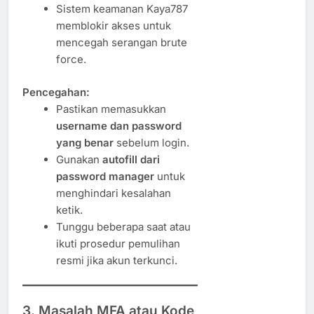
Sistem keamanan Kaya787
memblokir akses untuk
mencegah serangan brute
force.
Pencegahan:
Pastikan memasukkan
username dan password
yang benar
sebelum login.
Gunakan
autofill dari
password manager
untuk
menghindari kesalahan
ketik.
Tunggu beberapa saat atau
ikuti prosedur pemulihan
resmi jika akun terkunci.
3. Masalah MFA atau Kode