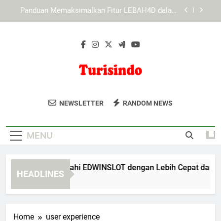
Skip
KAYA787 dan Upaya Membangun Sistem Layanan
to
yang Terpercaya bagi Pengguna
content
Cara Meningkatkan Efisiensi saat Mengakses
KAYA787 melalui Perangkat Pribadi
Panduan Menjelajahi EDWINSLOT dengan Lebih
Cepat dan Praktis di Berbagai Perangkat
Panduan Memaksimalkan Fitur LEBAH4D dalam
Aktivitas Harian
Turisindo
Jelajahi Destinasi Wisata Terbaik Di
KAYA787 dan Upaya Membangun Sistem Layanan
NEWSLETTER
RANDOM NEWS
yang Terpercaya bagi Pengguna
Indonesia Bersama Turisindo. Layanan
Cara Meningkatkan Efisiensi saat Mengakses
Wisata Profesional Untuk Perjalanan
KAYA787 melalui Perangkat Pribadi
MENU
Anda.
nduan Menjelajahi EDWINSLOT dengan Lebih Cepat dan Prakti
HEADLINES
Weeks Ago
Home
user experience