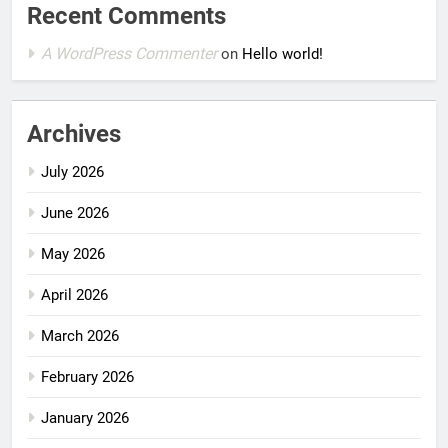
Recent Comments
A WordPress Commenter
on
Hello world!
Archives
July 2026
June 2026
May 2026
April 2026
March 2026
February 2026
January 2026