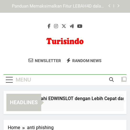
Skip
KAYA787 dan Upaya Membangun Sistem Layanan
to
yang Terpercaya bagi Pengguna
content
Cara Meningkatkan Efisiensi saat Mengakses
KAYA787 melalui Perangkat Pribadi
Panduan Menjelajahi EDWINSLOT dengan Lebih
Cepat dan Praktis di Berbagai Perangkat
Panduan Memaksimalkan Fitur LEBAH4D dalam
Aktivitas Harian
Turisindo
Jelajahi Destinasi Wisata Terbaik Di
KAYA787 dan Upaya Membangun Sistem Layanan
NEWSLETTER
RANDOM NEWS
yang Terpercaya bagi Pengguna
Indonesia Bersama Turisindo. Layanan
Cara Meningkatkan Efisiensi saat Mengakses
Wisata Profesional Untuk Perjalanan
KAYA787 melalui Perangkat Pribadi
MENU
Anda.
nduan Menjelajahi EDWINSLOT dengan Lebih Cepat dan Prakti
HEADLINES
Weeks Ago
Home
anti phishing