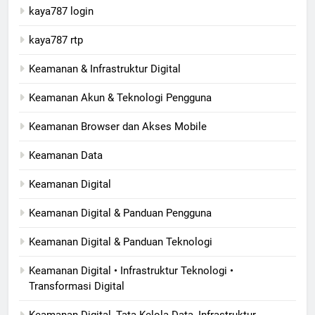
kaya787 login
kaya787 rtp
Keamanan & Infrastruktur Digital
Keamanan Akun & Teknologi Pengguna
Keamanan Browser dan Akses Mobile
Keamanan Data
Keamanan Digital
Keamanan Digital & Panduan Pengguna
Keamanan Digital & Panduan Teknologi
Keamanan Digital • Infrastruktur Teknologi •
Transformasi Digital
Keamanan Digital, Tata Kelola Data, Infrastruktur