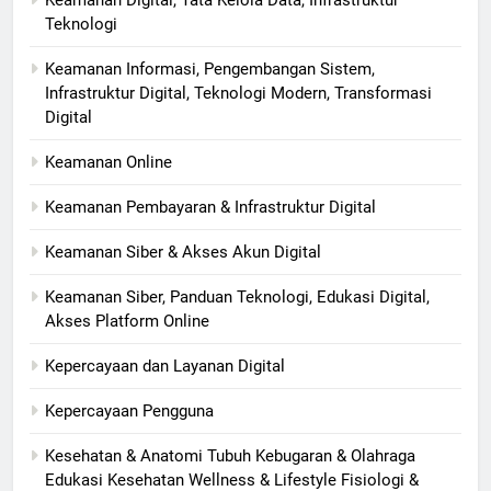
Teknologi
Keamanan Informasi, Pengembangan Sistem,
Infrastruktur Digital, Teknologi Modern, Transformasi
Digital
Keamanan Online
Keamanan Pembayaran & Infrastruktur Digital
Keamanan Siber & Akses Akun Digital
Keamanan Siber, Panduan Teknologi, Edukasi Digital,
Akses Platform Online
Kepercayaan dan Layanan Digital
Kepercayaan Pengguna
Kesehatan & Anatomi Tubuh Kebugaran & Olahraga
Edukasi Kesehatan Wellness & Lifestyle Fisiologi &