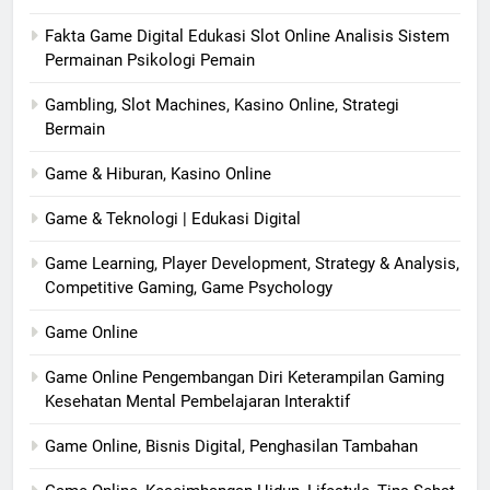
Fakta Game Digital Edukasi Slot Online Analisis Sistem
Permainan Psikologi Pemain
Gambling, Slot Machines, Kasino Online, Strategi
Bermain
Game & Hiburan, Kasino Online
Game & Teknologi | Edukasi Digital
Game Learning, Player Development, Strategy & Analysis,
Competitive Gaming, Game Psychology
Game Online
Game Online Pengembangan Diri Keterampilan Gaming
Kesehatan Mental Pembelajaran Interaktif
Game Online, Bisnis Digital, Penghasilan Tambahan