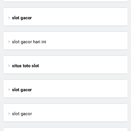
slot gacor
slot gacor hari ini
situs toto slot
slot gacor
slot gacor