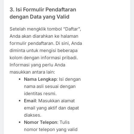
3.
Isi Formulir Pendaftaran
dengan Data yang Valid
Setelah mengklik tombol “Daftar”,
Anda akan diarahkan ke halaman
formulir pendaftaran. Di sini, Anda
diminta untuk mengisi beberapa
kolom dengan informasi pribadi.
Informasi yang perlu Anda
masukkan antara lain:
Nama Lengkap
: Isi dengan
nama asli sesuai dengan
identitas resmi.
Email
: Masukkan alamat
email yang aktif dan dapat
diakses.
Nomor Telepon
: Tulis
nomor telepon yang valid