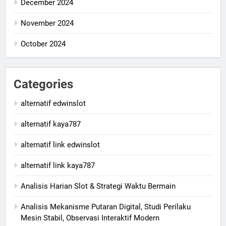
December 2024
November 2024
October 2024
Categories
alternatif edwinslot
alternatif kaya787
alternatif link edwinslot
alternatif link kaya787
Analisis Harian Slot & Strategi Waktu Bermain
Analisis Mekanisme Putaran Digital, Studi Perilaku
Mesin Stabil, Observasi Interaktif Modern