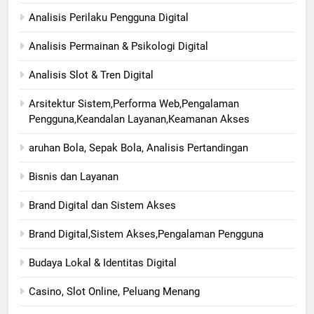
Analisis Perilaku Pengguna Digital
Analisis Permainan & Psikologi Digital
Analisis Slot & Tren Digital
Arsitektur Sistem,Performa Web,Pengalaman
Pengguna,Keandalan Layanan,Keamanan Akses
aruhan Bola, Sepak Bola, Analisis Pertandingan
Bisnis dan Layanan
Brand Digital dan Sistem Akses
Brand Digital,Sistem Akses,Pengalaman Pengguna
Budaya Lokal & Identitas Digital
Casino, Slot Online, Peluang Menang