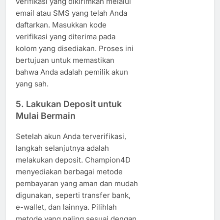
verifikasi yang dikirimkan melalui
email atau SMS yang telah Anda
daftarkan. Masukkan kode
verifikasi yang diterima pada
kolom yang disediakan. Proses ini
bertujuan untuk memastikan
bahwa Anda adalah pemilik akun
yang sah.
5.
Lakukan Deposit untuk
Mulai Bermain
Setelah akun Anda terverifikasi,
langkah selanjutnya adalah
melakukan deposit. Champion4D
menyediakan berbagai metode
pembayaran yang aman dan mudah
digunakan, seperti transfer bank,
e-wallet, dan lainnya. Pilihlah
metode yang paling sesuai dengan