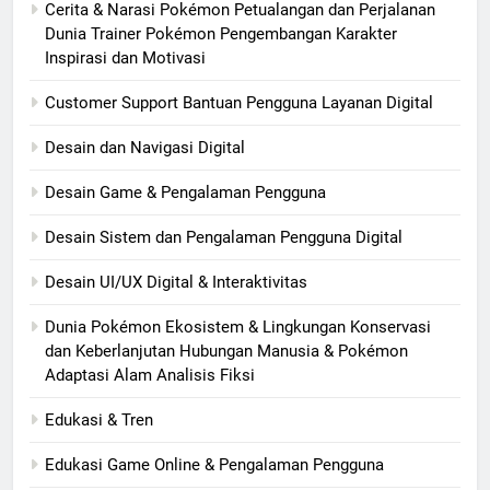
Cerita & Narasi Pokémon Petualangan dan Perjalanan
Dunia Trainer Pokémon Pengembangan Karakter
Inspirasi dan Motivasi
Customer Support Bantuan Pengguna Layanan Digital
Desain dan Navigasi Digital
Desain Game & Pengalaman Pengguna
Desain Sistem dan Pengalaman Pengguna Digital
Desain UI/UX Digital & Interaktivitas
Dunia Pokémon Ekosistem & Lingkungan Konservasi
dan Keberlanjutan Hubungan Manusia & Pokémon
Adaptasi Alam Analisis Fiksi
Edukasi & Tren
Edukasi Game Online & Pengalaman Pengguna