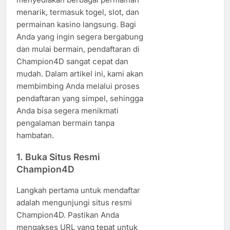
menarik, termasuk togel, slot, dan
permainan kasino langsung. Bagi
Anda yang ingin segera bergabung
dan mulai bermain, pendaftaran di
Champion4D sangat cepat dan
mudah. Dalam artikel ini, kami akan
membimbing Anda melalui proses
pendaftaran yang simpel, sehingga
Anda bisa segera menikmati
pengalaman bermain tanpa
hambatan.
1.
Buka Situs Resmi
Champion4D
Langkah pertama untuk mendaftar
adalah mengunjungi situs resmi
Champion4D. Pastikan Anda
mengakses URL yang tepat untuk