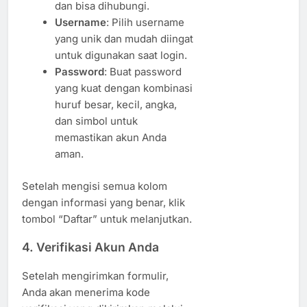
dan bisa dihubungi.
Username
: Pilih username
yang unik dan mudah diingat
untuk digunakan saat login.
Password
: Buat password
yang kuat dengan kombinasi
huruf besar, kecil, angka,
dan simbol untuk
memastikan akun Anda
aman.
Setelah mengisi semua kolom
dengan informasi yang benar, klik
tombol “Daftar” untuk melanjutkan.
4.
Verifikasi Akun Anda
Setelah mengirimkan formulir,
Anda akan menerima kode