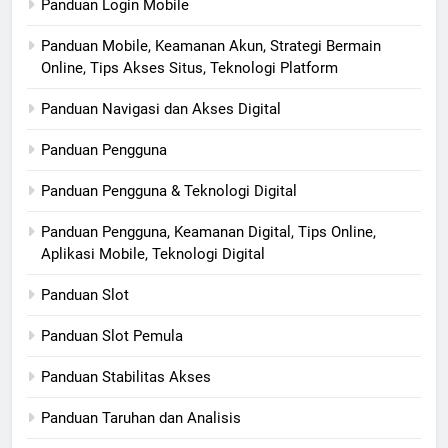
Panduan Login Mobile
Panduan Mobile, Keamanan Akun, Strategi Bermain
Online, Tips Akses Situs, Teknologi Platform
Panduan Navigasi dan Akses Digital
Panduan Pengguna
Panduan Pengguna & Teknologi Digital
Panduan Pengguna, Keamanan Digital, Tips Online,
Aplikasi Mobile, Teknologi Digital
Panduan Slot
Panduan Slot Pemula
Panduan Stabilitas Akses
Panduan Taruhan dan Analisis