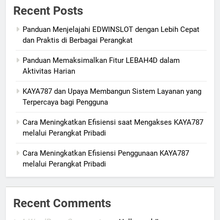
Recent Posts
Panduan Menjelajahi EDWINSLOT dengan Lebih Cepat
dan Praktis di Berbagai Perangkat
Panduan Memaksimalkan Fitur LEBAH4D dalam
Aktivitas Harian
KAYA787 dan Upaya Membangun Sistem Layanan yang
Terpercaya bagi Pengguna
Cara Meningkatkan Efisiensi saat Mengakses KAYA787
melalui Perangkat Pribadi
Cara Meningkatkan Efisiensi Penggunaan KAYA787
melalui Perangkat Pribadi
Recent Comments