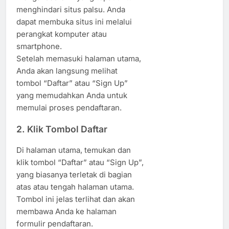
menghindari situs palsu. Anda
dapat membuka situs ini melalui
perangkat komputer atau
smartphone.
Setelah memasuki halaman utama,
Anda akan langsung melihat
tombol “Daftar” atau “Sign Up”
yang memudahkan Anda untuk
memulai proses pendaftaran.
2.
Klik Tombol Daftar
Di halaman utama, temukan dan
klik tombol “Daftar” atau “Sign Up”,
yang biasanya terletak di bagian
atas atau tengah halaman utama.
Tombol ini jelas terlihat dan akan
membawa Anda ke halaman
formulir pendaftaran.