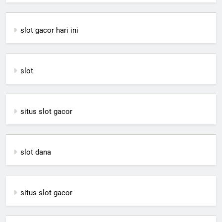
slot gacor hari ini
slot
situs slot gacor
slot dana
situs slot gacor