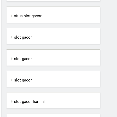
situs slot gacor
slot gacor
slot gacor
slot gacor
slot gacor hari ini