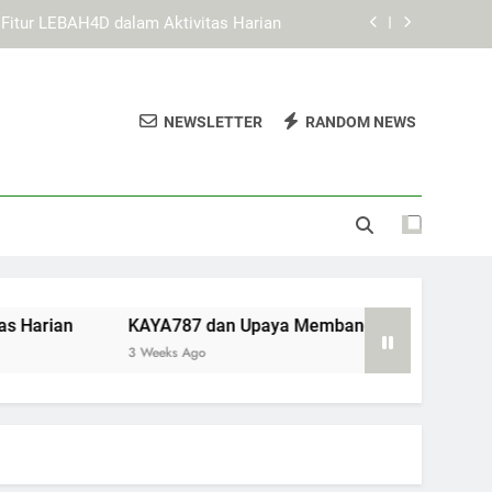
itur LEBAH4D dalam Aktivitas Harian
anan yang Terpercaya bagi Pengguna
es KAYA787 melalui Perangkat Pribadi
NEWSLETTER
RANDOM NEWS
at dan Praktis di Berbagai Perangkat
an Wisata Profesional Untuk Perjalanan Anda.
itur LEBAH4D dalam Aktivitas Harian
anan yang Terpercaya bagi Pengguna
es KAYA787 melalui Perangkat Pribadi
KAYA787 dan Upaya Membangun Sistem Layanan yang Te
3 Weeks Ago