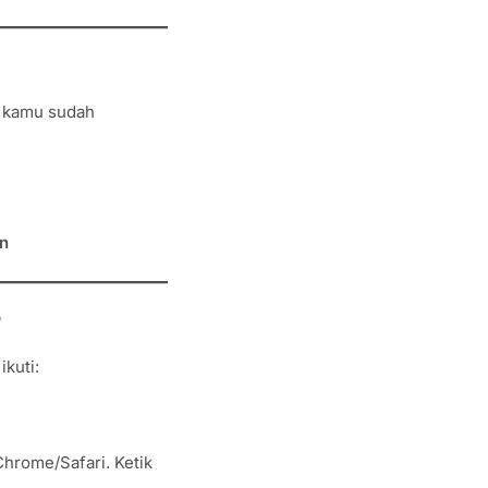
n kamu sudah
n
P
ikuti:
hrome/Safari. Ketik