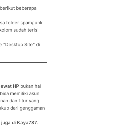
 berikut beberapa
sa folder spam/junk
olom sudah terisi
“Desktop Site” di
lewat HP
bukan hal
bisa memiliki akun
nan dan fitur yang
cukup dari genggaman
 juga di Kaya787
.