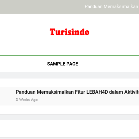
Panduan Memaksimalkan F
KAYA787 dan Upaya Membangun Sistem Lay
Cara Meningkatkan Efisiensi saat Mengaks
isindo
Panduan Menjelajahi EDWINSLOT dengan Lebih Cep
estinasi Wisata Terbaik Di Indonesia Bersama Turisindo. Layan
Panduan Memaksimalkan F
SAMPLE PAGE
KAYA787 dan Upaya Membangun Sistem Lay
Cara Meningkatkan Efisiensi saat Mengaks
uan Memaksimalkan Fitur LEBAH4D dalam Aktivitas Harian
ks Ago