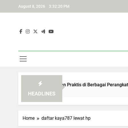
Skip
August 8, 2026
3:32:21 PM
to
content
Tur
Jelajahi D
n Lebih Cepat dan Praktis di Berbagai Perangkat
Pand
3 Wee
HEADLINES
Home
daftar kaya787 lewat hp