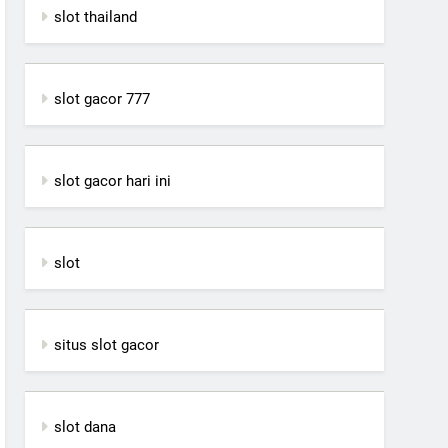
slot thailand
slot gacor 777
slot gacor hari ini
slot
situs slot gacor
slot dana