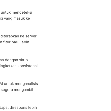
s untuk mendeteksi
bug yang masuk ke
 diterapkan ke server
fitur baru lebih
kan dengan skrip
ingkatkan konsistensi
I untuk menganalisis
at segera mengambil
apat direspons lebih