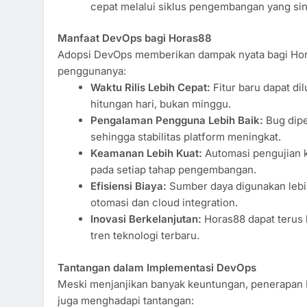
cepat melalui siklus pengembangan yang sin
Manfaat DevOps bagi Horas88
Adopsi DevOps memberikan dampak nyata bagi Ho
penggunanya:
Waktu Rilis Lebih Cepat:
Fitur baru dapat di
hitungan hari, bukan minggu.
Pengalaman Pengguna Lebih Baik:
Bug dipe
sehingga stabilitas platform meningkat.
Keamanan Lebih Kuat:
Automasi pengujian 
pada setiap tahap pengembangan.
Efisiensi Biaya:
Sumber daya digunakan lebih
otomasi dan cloud integration.
Inovasi Berkelanjutan:
Horas88 dapat terus 
tren teknologi terbaru.
Tantangan dalam Implementasi DevOps
Meski menjanjikan banyak keuntungan, penerapan
juga menghadapi tantangan: