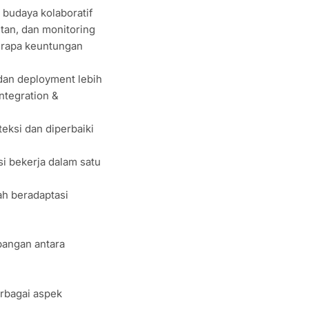
 budaya kolaboratif
tan, dan monitoring
rapa keuntungan
an deployment lebih
ntegration &
eksi dan diperbaiki
i bekerja dalam satu
h beradaptasi
angan antara
rbagai aspek