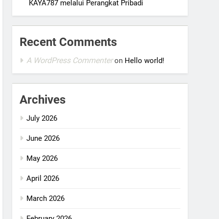
KAYA787 melalui Perangkat Pribadi
Recent Comments
A WordPress Commenter
on
Hello world!
Archives
July 2026
June 2026
May 2026
April 2026
March 2026
February 2026