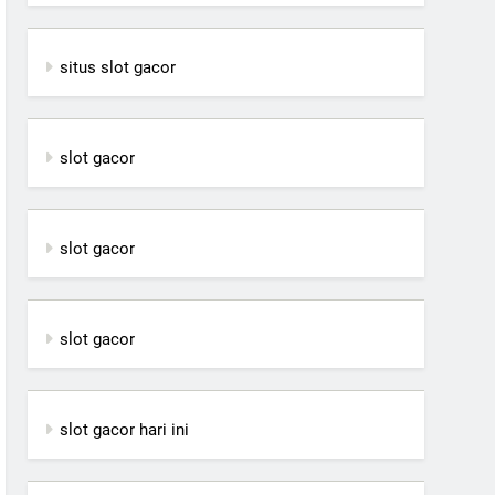
situs slot gacor
slot gacor
slot gacor
slot gacor
slot gacor hari ini