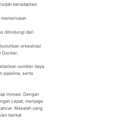
mudah beradaptasi
s memerlukan
s dilindungi dari
utuhkan orkestrasi
u Docker.
stasikan sumber daya
 pipeline, serta
iap inovasi. Dengan
engan cepat, menjaga
 lancar. Masalah yang
sien berkat