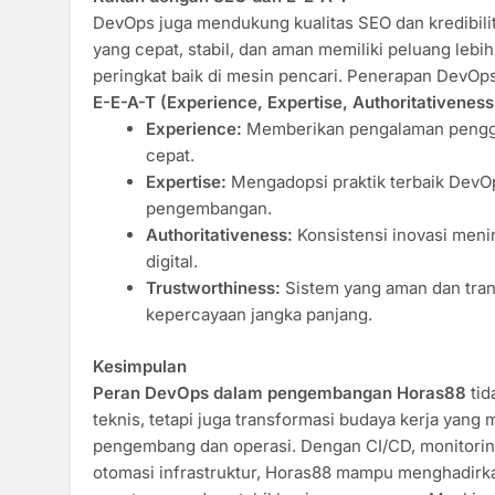
DevOps juga mendukung kualitas SEO dan kredibilita
yang cepat, stabil, dan aman memiliki peluang lebi
peringkat baik di mesin pencari. Penerapan DevOp
E-E-A-T (Experience, Expertise, Authoritativeness
Experience:
Memberikan pengalaman penggu
cepat.
Expertise:
Mengadopsi praktik terbaik DevO
pengembangan.
Authoritativeness:
Konsistensi inovasi meni
digital.
Trustworthiness:
Sistem yang aman dan tr
kepercayaan jangka panjang.
Kesimpulan
Peran DevOps dalam pengembangan Horas88
tid
teknis, tetapi juga transformasi budaya kerja yan
pengembang dan operasi. Dengan CI/CD, monitoring
otomasi infrastruktur, Horas88 mampu menghadirka