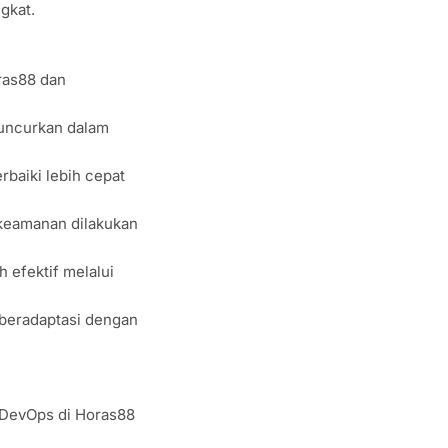
gkat.
ras88 dan
luncurkan dalam
rbaiki lebih cepat
keamanan dilakukan
 efektif melalui
beradaptasi dengan
 DevOps di Horas88