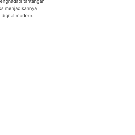
menghadapi tantangan
ps menjadikannya
 digital modern.