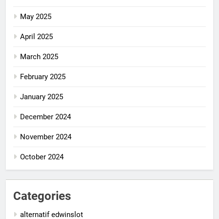
May 2025
April 2025
March 2025
February 2025
January 2025
December 2024
November 2024
October 2024
Categories
alternatif edwinslot