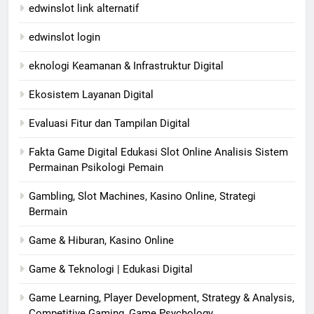
edwinslot link alternatif
edwinslot login
eknologi Keamanan & Infrastruktur Digital
Ekosistem Layanan Digital
Evaluasi Fitur dan Tampilan Digital
Fakta Game Digital Edukasi Slot Online Analisis Sistem
Permainan Psikologi Pemain
Gambling, Slot Machines, Kasino Online, Strategi
Bermain
Game & Hiburan, Kasino Online
Game & Teknologi | Edukasi Digital
Game Learning, Player Development, Strategy & Analysis,
Competitive Gaming, Game Psychology