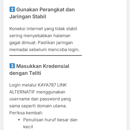
Gunakan Perangkat dan
Jaringan Stabil
Koneksi internet yang tidak stabil
sering menyebabkan halaman
gagal dimuat. Pastikan jaringan
memadai sebelum mencoba login.
Masukkan Kredensial
dengan Teliti
Login melalui KAYA787 LINK
ALTERNATIF menggunakan
username dan password yang
sama seperti domain utama.
Periksa kembali:
Penulisan huruf besar dan
kecil