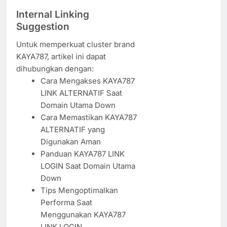
Internal Linking
Suggestion
Untuk memperkuat cluster brand
KAYA787, artikel ini dapat
dihubungkan dengan:
Cara Mengakses KAYA787
LINK ALTERNATIF Saat
Domain Utama Down
Cara Memastikan KAYA787
ALTERNATIF yang
Digunakan Aman
Panduan KAYA787 LINK
LOGIN Saat Domain Utama
Down
Tips Mengoptimalkan
Performa Saat
Menggunakan KAYA787
LINK LOGIN