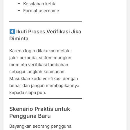
Kesalahan ketik
Format username
Ikuti Proses Verifikasi Jika
Diminta
Karena login dilakukan melalui
jalur berbeda, sistem mungkin
meminta verifikasi tambahan
sebagai langkah keamanan.
Masukkan kode verifikasi dengan
benar dan jangan membagikannya
kepada siapa pun.
Skenario Praktis untuk
Pengguna Baru
Bayangkan seorang pengguna