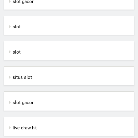
slot gacor
slot
slot
situs slot
slot gacor
live draw hk