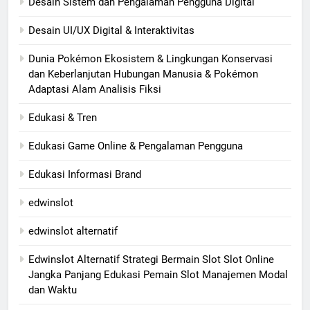
Desain Sistem dan Pengalaman Pengguna Digital
Desain UI/UX Digital & Interaktivitas
Dunia Pokémon Ekosistem & Lingkungan Konservasi
dan Keberlanjutan Hubungan Manusia & Pokémon
Adaptasi Alam Analisis Fiksi
Edukasi & Tren
Edukasi Game Online & Pengalaman Pengguna
Edukasi Informasi Brand
edwinslot
edwinslot alternatif
Edwinslot Alternatif Strategi Bermain Slot Slot Online
Jangka Panjang Edukasi Pemain Slot Manajemen Modal
dan Waktu