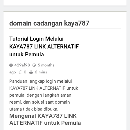
domain cadangan kaya787
Tutorial Login Melalui
KAYA787 LINK ALTERNATIF
untuk Pemula
429af98
5 months
ago
0
6 mins
Panduan lengkap login melalui
KAYA787 LINK ALTERNATIF untuk
pemula, dengan langkah aman,
resmi, dan solusi saat domain
utama tidak bisa dibuka.
Mengenal KAYA787 LINK
ALTERNATIF untuk Pemula