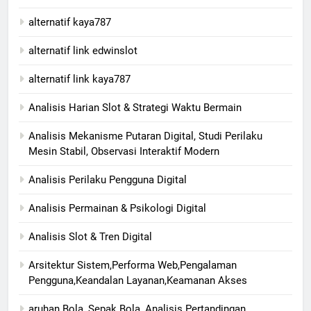
alternatif kaya787
alternatif link edwinslot
alternatif link kaya787
Analisis Harian Slot & Strategi Waktu Bermain
Analisis Mekanisme Putaran Digital, Studi Perilaku
Mesin Stabil, Observasi Interaktif Modern
Analisis Perilaku Pengguna Digital
Analisis Permainan & Psikologi Digital
Analisis Slot & Tren Digital
Arsitektur Sistem,Performa Web,Pengalaman
Pengguna,Keandalan Layanan,Keamanan Akses
aruhan Bola, Sepak Bola, Analisis Pertandingan