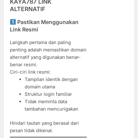
KAYA787 LINK
ALTERNATIF
Pastikan Menggunakan
Link Resmi
Langkah pertama dan paling
penting adalah memastikan domain
alternatif yang digunakan benar-
benar resmi.
Ciri-ciri link resmi:
Tampilan identik dengan
domain utama
Struktur login familiar
Tidak meminta data
tambahan mencurigakan
Hindari tautan yang berasal dari
pesan tidak dikenal.