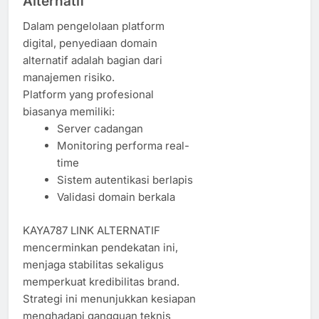
Alternatif
Dalam pengelolaan platform
digital, penyediaan domain
alternatif adalah bagian dari
manajemen risiko.
Platform yang profesional
biasanya memiliki:
Server cadangan
Monitoring performa real-
time
Sistem autentikasi berlapis
Validasi domain berkala
KAYA787 LINK ALTERNATIF
mencerminkan pendekatan ini,
menjaga stabilitas sekaligus
memperkuat kredibilitas brand.
Strategi ini menunjukkan kesiapan
menghadapi gangguan teknis