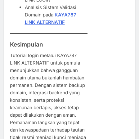
Analisis Sistem Validasi
Domain pada
KAYA787
LINK ALTERNATIF
Kesimpulan
Tutorial login melalui KAYA787
LINK ALTERNATIF untuk pemula
menunjukkan bahwa gangguan
domain utama bukanlah hambatan
permanen. Dengan sistem backup
domain, integrasi backend yang
konsisten, serta proteksi
keamanan berlapis, akses tetap
dapat dilakukan dengan aman.
Pemahaman langkah yang tepat
dan kewaspadaan terhadap tautan
tidak resmi menjadi kunci menjaga