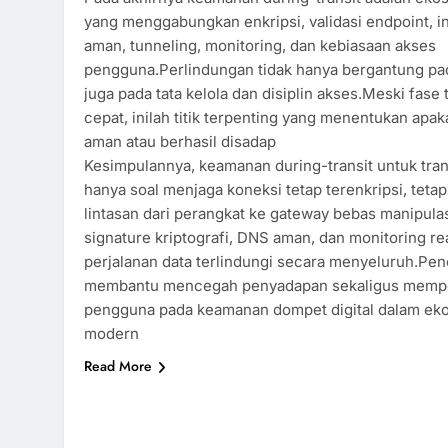
yang menggabungkan enkripsi, validasi endpoint, i
aman, tunneling, monitoring, dan kebiasaan akses
pengguna.Perlindungan tidak hanya bergantung pada
juga pada tata kelola dan disiplin akses.Meski fase
cepat, inilah titik terpenting yang menentukan apaka
aman atau berhasil disadap
Kesimpulannya, keamanan during-transit untuk tra
hanya soal menjaga koneksi tetap terenkripsi, teta
lintasan dari perangkat ke gateway bebas manipul
signature kriptografi, DNS aman, dan monitoring re
perjalanan data terlindungi secara menyeluruh.Pene
membantu mencegah penyadapan sekaligus mempe
pengguna pada keamanan dompet digital dalam eko
modern
Read More