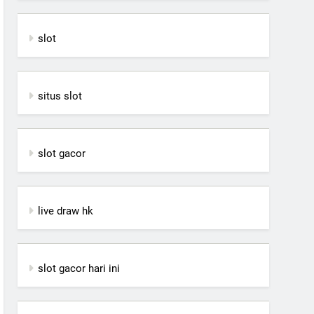
slot
situs slot
slot gacor
live draw hk
slot gacor hari ini