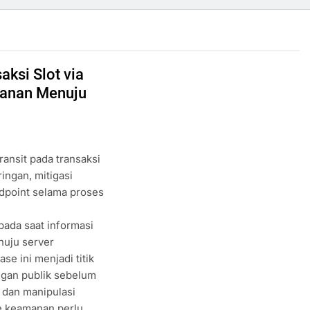
ksi Slot via
lanan Menuju
ansit pada transaksi
ingan, mitigasi
endpoint selama proses
pada saat informasi
nuju server
se ini menjadi titik
ingan publik sebelum
 dan manipulasi
sme keamanan perlu