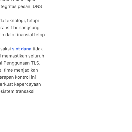
ntegritas pesan, DNS
 teknologi, tetapi
 transit berlangsung
h data finansial tetap
nsaksi
slot dana
tidak
pi memastikan seluruh
asi.Penggunaan TLS,
al time menjadikan
rapan kontrol ini
rkuat kepercayaan
sistem transaksi