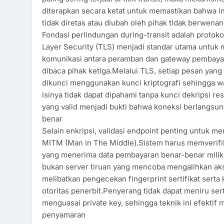
diterapkan secara ketat untuk memastikan bahwa in
tidak diretas atau diubah oleh pihak tidak berwena
Fondasi perlindungan during-transit adalah protoko
Layer Security (TLS) menjadi standar utama untuk
komunikasi antara peramban dan gateway pembayar
dibaca pihak ketiga.Melalui TLS, setiap pesan yang
dikunci menggunakan kunci kriptografi sehingga w
isinya tidak dapat dipahami tanpa kunci dekripsi resm
yang valid menjadi bukti bahwa koneksi berlangsu
benar
Selain enkripsi, validasi endpoint penting untuk 
MITM (Man in The Middle).Sistem harus memverif
yang menerima data pembayaran benar-benar mili
bukan server tiruan yang mencoba mengalihkan akse
melibatkan pengecekan fingerprint sertifikat serta
otoritas penerbit.Penyerang tidak dapat meniru serti
menguasai private key, sehingga teknik ini efektif
penyamaran