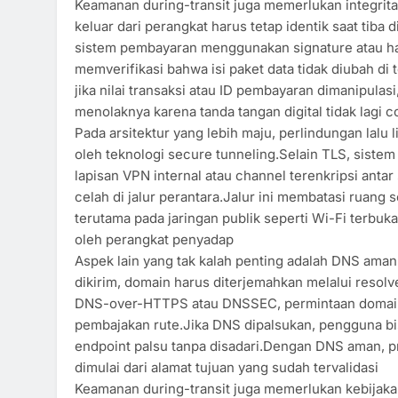
Keamanan during-transit juga memerlukan integrit
keluar dari perangkat harus tetap identik saat tiba d
sistem pembayaran menggunakan signature atau h
memverifikasi bahwa isi paket data tidak diubah di 
jika nilai transaksi atau ID pembayaran dimanipulasi
menolaknya karena tanda tangan digital tidak lagi 
Pada arsitektur yang lebih maju, perlindungan lalu li
oleh teknologi secure tunneling.Selain TLS, siste
lapisan VPN internal atau channel terenkripsi antar 
celah di jalur perantara.Jalur ini membatasi ruang 
terutama pada jaringan publik seperti Wi-Fi terbuk
oleh perangkat penyadap
Aspek lain yang tak kalah penting adalah DNS ama
dikirim, domain harus diterjemahkan melalui resolv
DNS-over-HTTPS atau DNSSEC, permintaan domain 
pembajakan rute.Jika DNS dipalsukan, pengguna bi
endpoint palsu tanpa disadari.Dengan DNS aman, pr
dimulai dari alamat tujuan yang sudah tervalidasi
Keamanan during-transit juga memerlukan kebijakan