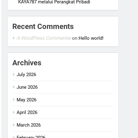
KAYA787 melalui Perangkat Pribadi
Recent Comments
A WordPress Commenter
on
Hello world!
Archives
July 2026
June 2026
May 2026
April 2026
March 2026
February 2026