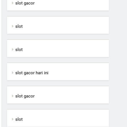
slot gacor
slot
slot
slot gacor hari ini
slot gacor
slot