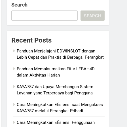
Search
SEARCH
Recent Posts
Panduan Menjelajahi EDWINSLOT dengan
Lebih Cepat dan Praktis di Berbagai Perangkat
Panduan Memaksimalkan Fitur LEBAH4D
dalam Aktivitas Harian
KAYA787 dan Upaya Membangun Sistem
Layanan yang Terpercaya bagi Pengguna
Cara Meningkatkan Efisiensi saat Mengakses
KAYA787 melalui Perangkat Pribadi
Cara Meningkatkan Efisiensi Penggunaan