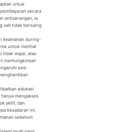
rapkan untuk
 pembayaran secara
an antiserangan, ia
g sah tidak bersaing
tan keamanan during-
time untuk melihat
 tidak wajar, atau
i ini memungkinkan
ngaruhi sesi
k menghentikan
elibatkan edukasi
a hanya mengakses
k aktif, dan
pa kesadaran ini,
eamanan sebelum
istem multi-lapis