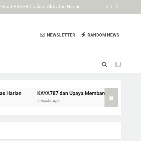
itur LEBAH4D dalam Aktivitas Harian
anan yang Terpercaya bagi Pengguna
es KAYA787 melalui Perangkat Pribadi
NEWSLETTER
RANDOM NEWS
at dan Praktis di Berbagai Perangkat
an Wisata Profesional Untuk Perjalanan Anda.
itur LEBAH4D dalam Aktivitas Harian
anan yang Terpercaya bagi Pengguna
es KAYA787 melalui Perangkat Pribadi
KAYA787 dan Upaya Membangun Sistem Layanan yang Te
3 Weeks Ago