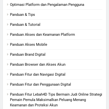
Optimasi Platform dan Pengalaman Pengguna
Panduan & Tips
Panduan & Tutorial
Panduan Akses dan Keamanan Platform
Panduan Akses Mobile
Panduan Brand Digital
Panduan Browser dan Akses Akun
Panduan Fitur dan Navigasi Digital
Panduan Fitur dan Penggunaan Digital
Panduan Fitur Lebah4D Tips Bermain Judi Online Strategi
Pemain Pemula Maksimalkan Peluang Menang
Keamanan dan Proteksi Akun