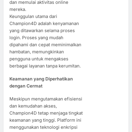
dan memulai aktivitas online
mereka.
Keunggulan utama dari
Champion4D adalah kenyamanan
yang ditawarkan selama proses
login. Proses yang mudah
dipahami dan cepat meminimalkan
hambatan, memungkinkan
pengguna untuk mengakses
berbagai layanan tanpa kerumitan.
Keamanan yang Diperhatikan
dengan Cermat
Meskipun mengutamakan efisiensi
dan kemudahan akses,
Champion4D tetap menjaga tingkat
keamanan yang tinggi. Platform ini
menggunakan teknologi enkripsi