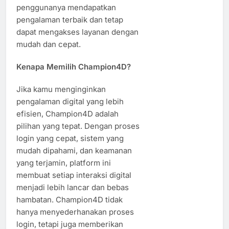
penggunanya mendapatkan
pengalaman terbaik dan tetap
dapat mengakses layanan dengan
mudah dan cepat.
Kenapa Memilih Champion4D?
Jika kamu menginginkan
pengalaman digital yang lebih
efisien, Champion4D adalah
pilihan yang tepat. Dengan proses
login yang cepat, sistem yang
mudah dipahami, dan keamanan
yang terjamin, platform ini
membuat setiap interaksi digital
menjadi lebih lancar dan bebas
hambatan. Champion4D tidak
hanya menyederhanakan proses
login, tetapi juga memberikan