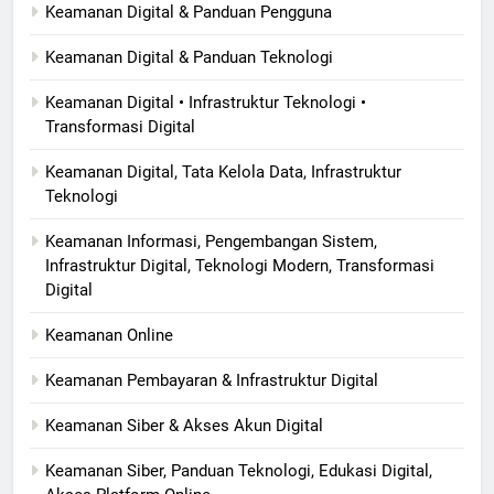
Keamanan Digital & Panduan Pengguna
Keamanan Digital & Panduan Teknologi
Keamanan Digital • Infrastruktur Teknologi •
Transformasi Digital
Keamanan Digital, Tata Kelola Data, Infrastruktur
Teknologi
Keamanan Informasi, Pengembangan Sistem,
Infrastruktur Digital, Teknologi Modern, Transformasi
Digital
Keamanan Online
Keamanan Pembayaran & Infrastruktur Digital
Keamanan Siber & Akses Akun Digital
Keamanan Siber, Panduan Teknologi, Edukasi Digital,