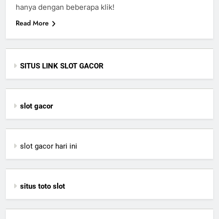
hanya dengan beberapa klik!
Read More
SITUS LINK SLOT GACOR
slot gacor
slot gacor hari ini
situs toto slot