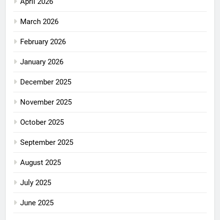
April 2026
March 2026
February 2026
January 2026
December 2025
November 2025
October 2025
September 2025
August 2025
July 2025
June 2025