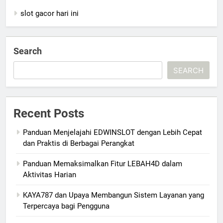
slot gacor hari ini
Search
SEARCH
Recent Posts
Panduan Menjelajahi EDWINSLOT dengan Lebih Cepat
dan Praktis di Berbagai Perangkat
Panduan Memaksimalkan Fitur LEBAH4D dalam
Aktivitas Harian
KAYA787 dan Upaya Membangun Sistem Layanan yang
Terpercaya bagi Pengguna