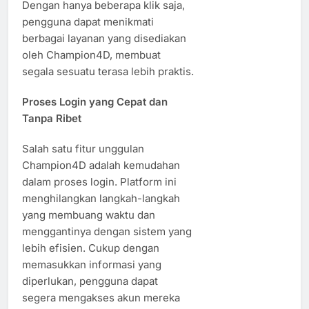
Dengan hanya beberapa klik saja,
pengguna dapat menikmati
berbagai layanan yang disediakan
oleh Champion4D, membuat
segala sesuatu terasa lebih praktis.
Proses Login yang Cepat dan
Tanpa Ribet
Salah satu fitur unggulan
Champion4D adalah kemudahan
dalam proses login. Platform ini
menghilangkan langkah-langkah
yang membuang waktu dan
menggantinya dengan sistem yang
lebih efisien. Cukup dengan
memasukkan informasi yang
diperlukan, pengguna dapat
segera mengakses akun mereka