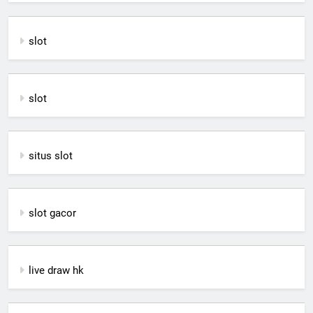
slot
slot
situs slot
slot gacor
live draw hk