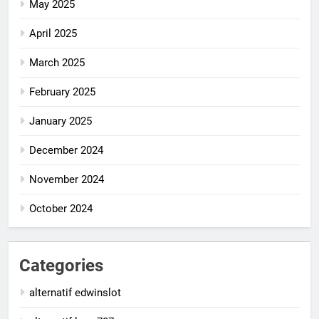
May 2025
April 2025
March 2025
February 2025
January 2025
December 2024
November 2024
October 2024
Categories
alternatif edwinslot