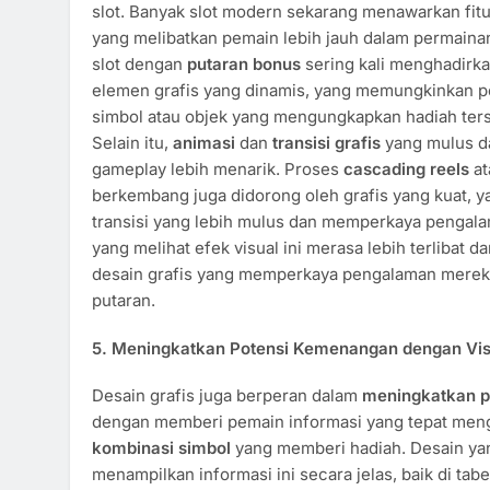
slot. Banyak slot modern sekarang menawarkan fitur
yang melibatkan pemain lebih jauh dalam permaina
slot dengan
putaran bonus
sering kali menghadirk
elemen grafis yang dinamis, yang memungkinkan p
simbol atau objek yang mengungkapkan hadiah ter
Selain itu,
animasi
dan
transisi grafis
yang mulus d
gameplay lebih menarik. Proses
cascading reels
at
berkembang juga didorong oleh grafis yang kuat,
transisi yang lebih mulus dan memperkaya pengal
yang melihat efek visual ini merasa lebih terlibat d
desain grafis yang memperkaya pengalaman merek
putaran.
5.
Meningkatkan Potensi Kemenangan dengan Vis
Desain grafis juga berperan dalam
meningkatkan 
dengan memberi pemain informasi yang tepat men
kombinasi simbol
yang memberi hadiah. Desain yan
menampilkan informasi ini secara jelas, baik di ta