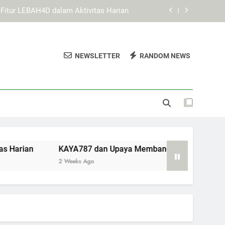
itur LEBAH4D dalam Aktivitas Harian
anan yang Terpercaya bagi Pengguna
es KAYA787 melalui Perangkat Pribadi
NEWSLETTER
RANDOM NEWS
at dan Praktis di Berbagai Perangkat
an Wisata Profesional Untuk Perjalanan Anda.
itur LEBAH4D dalam Aktivitas Harian
anan yang Terpercaya bagi Pengguna
es KAYA787 melalui Perangkat Pribadi
KAYA787 dan Upaya Membangun Sistem Layanan yang Te
2 Weeks Ago