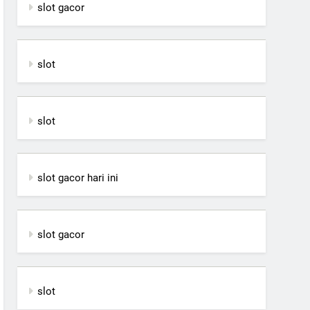
slot gacor
slot
slot
slot gacor hari ini
slot gacor
slot