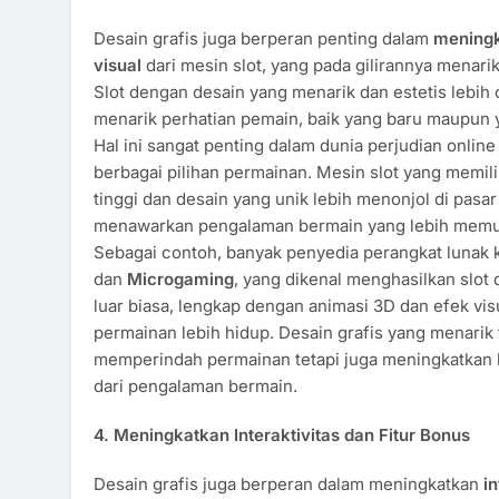
Desain grafis juga berperan penting dalam
meningk
visual
dari mesin slot, yang pada gilirannya menari
Slot dengan desain yang menarik dan estetis lebih
menarik perhatian pemain, baik yang baru maupun
Hal ini sangat penting dalam dunia perjudian onli
berbagai pilihan permainan. Mesin slot yang memilik
tinggi dan desain yang unik lebih menonjol di pasar
menawarkan pengalaman bermain yang lebih memu
Sebagai contoh, banyak penyedia perangkat lunak k
dan
Microgaming
, yang dikenal menghasilkan slot
luar biasa, lengkap dengan animasi 3D dan efek vi
permainan lebih hidup. Desain grafis yang menarik 
memperindah permainan tetapi juga meningkatkan k
dari pengalaman bermain.
4.
Meningkatkan Interaktivitas dan Fitur Bonus
Desain grafis juga berperan dalam meningkatkan
in