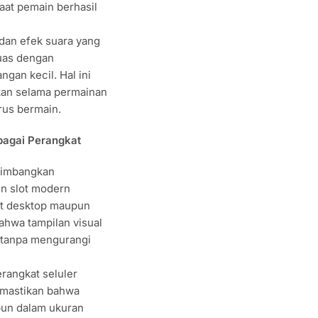
at pemain berhasil
an efek suara yang
puas dengan
gan kecil. Hal ini
tan selama permainan
rus bermain.
agai Perangkat
rtimbangkan
n slot modern
at desktop maupun
ahwa tampilan visual
, tanpa mengurangi
rangkat seluler
emastikan bahwa
ipun dalam ukuran