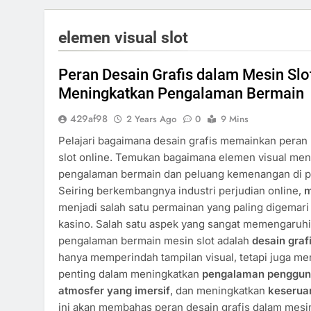
elemen visual slot
Peran Desain Grafis dalam Mesin Slot
Meningkatkan Pengalaman Bermain
429af98
2 Years Ago
0
9 Mins
Pelajari bagaimana desain grafis memainkan peran
slot online. Temukan bagaimana elemen visual men
pengalaman bermain dan peluang kemenangan di pe
Seiring berkembangnya industri perjudian online,
m
menjadi salah satu permainan yang paling digemari
kasino. Salah satu aspek yang sangat memengaruhi 
pengalaman bermain mesin slot adalah
desain graf
hanya memperindah tampilan visual, tetapi juga m
penting dalam meningkatkan
pengalaman penggu
atmosfer yang imersif
, dan meningkatkan
keserua
ini akan membahas peran desain grafis dalam mesin