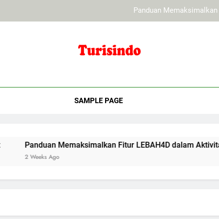
Panduan Memaksimalkan F
KAYA787 dan Upaya Membangun Sistem Lay
Cara Meningkatkan Efisiensi saat Mengaks
isindo
Panduan Menjelajahi EDWINSLOT dengan Lebih Cep
estinasi Wisata Terbaik Di Indonesia Bersama Turisindo. Layan
Panduan Memaksimalkan F
SAMPLE PAGE
KAYA787 dan Upaya Membangun Sistem Lay
Cara Meningkatkan Efisiensi saat Mengaks
uan Memaksimalkan Fitur LEBAH4D dalam Aktivitas Harian
ks Ago