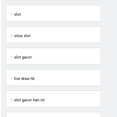
slot
situs slot
slot gacor
live draw hk
slot gacor hari ini