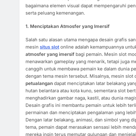
bagaimana elemen visual dapat mempengaruhi pe
serta peluang kemenangan.
1.
Menciptakan Atmosfer yang Imersif
Salah satu alasan utama mengapa desain grafis san
mesin
situs slot
online adalah kemampuannya untu
atmosfer yang imersif
bagi pemain. Mesin slot mod
menawarkan gameplay yang menarik, tetapi juga m
canggih untuk membawa pemain ke dalam dunia pe
dengan tema mesin tersebut. Misalnya, mesin slot
petualangan
dapat menciptakan latar belakang y
hutan belantara atau kota kuno, sementara slot be
menghadirkan gambar naga, kastil, atau dunia magi
Desain grafis ini membantu pemain untuk lebih terl
permainan dan menciptakan pengalaman yang leb
Dengan latar belakang, animasi, dan simbol yang 
tema, pemain dapat merasakan sensasi lebih men
mereka ingin terus memutar gulungan dan menjelaja