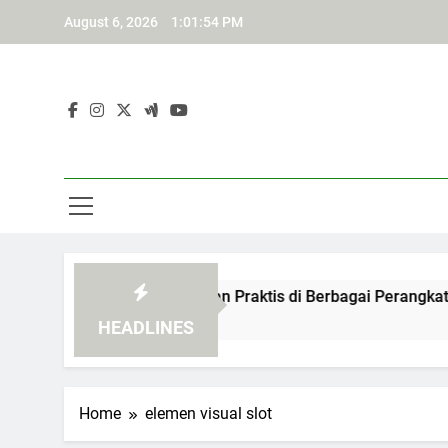
Skip
August 6, 2026
1:01:55 PM
to
content
Tur
Jelajahi D
n Lebih Cepat dan Praktis di Berbagai Perangkat
Pand
2 Wee
HEADLINES
Home
elemen visual slot