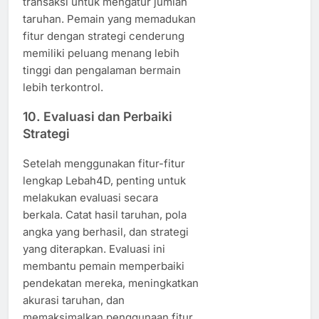
transaksi untuk mengatur jumlah
taruhan. Pemain yang memadukan
fitur dengan strategi cenderung
memiliki peluang menang lebih
tinggi dan pengalaman bermain
lebih terkontrol.
10. Evaluasi dan Perbaiki
Strategi
Setelah menggunakan fitur-fitur
lengkap Lebah4D, penting untuk
melakukan evaluasi secara
berkala. Catat hasil taruhan, pola
angka yang berhasil, dan strategi
yang diterapkan. Evaluasi ini
membantu pemain memperbaiki
pendekatan mereka, meningkatkan
akurasi taruhan, dan
memaksimalkan penggunaan fitur