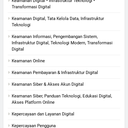
Keamanan Digital • Infrastruktur Teknologi •
Transformasi Digital
Keamanan Digital, Tata Kelola Data, Infrastruktur
Teknologi
Keamanan Informasi, Pengembangan Sistem,
Infrastruktur Digital, Teknologi Modern, Transformasi
Digital
Keamanan Online
Keamanan Pembayaran & Infrastruktur Digital
Keamanan Siber & Akses Akun Digital
Keamanan Siber, Panduan Teknologi, Edukasi Digital,
Akses Platform Online
Kepercayaan dan Layanan Digital
Kepercayaan Pengguna