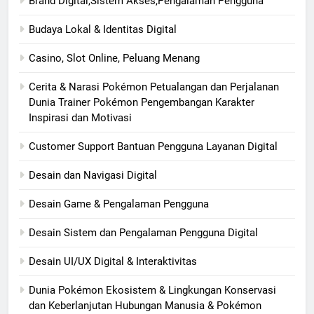
Brand Digital,Sistem Akses,Pengalaman Pengguna
Budaya Lokal & Identitas Digital
Casino, Slot Online, Peluang Menang
Cerita & Narasi Pokémon Petualangan dan Perjalanan
Dunia Trainer Pokémon Pengembangan Karakter
Inspirasi dan Motivasi
Customer Support Bantuan Pengguna Layanan Digital
Desain dan Navigasi Digital
Desain Game & Pengalaman Pengguna
Desain Sistem dan Pengalaman Pengguna Digital
Desain UI/UX Digital & Interaktivitas
Dunia Pokémon Ekosistem & Lingkungan Konservasi
dan Keberlanjutan Hubungan Manusia & Pokémon