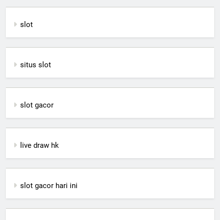
slot
situs slot
slot gacor
live draw hk
slot gacor hari ini