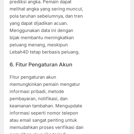
prediksi angka. Pemain dapat
melihat angka yang sering muncul,
pola taruhan sebelumnya, dan tren
yang dapat dijadikan acuan.
Menggunakan data ini dengan
bijak membantu meningkatkan
peluang menang, meskipun
Lebah4D tetap berbasis peluang.
6. Fitur Pengaturan Akun
Fitur pengaturan akun
memungkinkan pemain mengatur
informasi pribadi, metode
pembayaran, notifikasi, dan
keamanan tambahan. Mengupdate
informasi seperti nomor telepon
atau email sangat penting untuk
memudahkan proses verifikasi dan