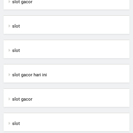
slot gacor
slot
slot
slot gacor hari ini
slot gacor
slot