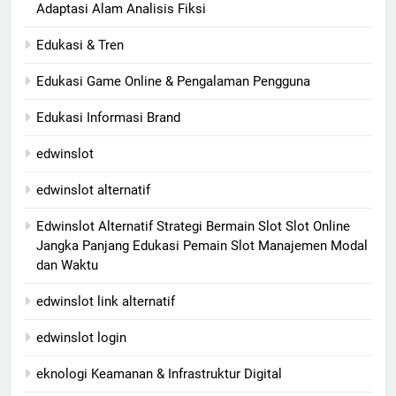
Adaptasi Alam Analisis Fiksi
Edukasi & Tren
Edukasi Game Online & Pengalaman Pengguna
Edukasi Informasi Brand
edwinslot
edwinslot alternatif
Edwinslot Alternatif Strategi Bermain Slot Slot Online
Jangka Panjang Edukasi Pemain Slot Manajemen Modal
dan Waktu
edwinslot link alternatif
edwinslot login
eknologi Keamanan & Infrastruktur Digital