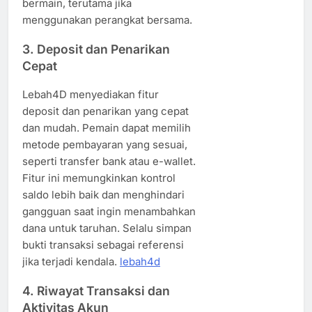
bermain, terutama jika
menggunakan perangkat bersama.
3. Deposit dan Penarikan
Cepat
Lebah4D menyediakan fitur
deposit dan penarikan yang cepat
dan mudah. Pemain dapat memilih
metode pembayaran yang sesuai,
seperti transfer bank atau e-wallet.
Fitur ini memungkinkan kontrol
saldo lebih baik dan menghindari
gangguan saat ingin menambahkan
dana untuk taruhan. Selalu simpan
bukti transaksi sebagai referensi
jika terjadi kendala.
lebah4d
4. Riwayat Transaksi dan
Aktivitas Akun