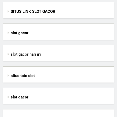
SITUS LINK SLOT GACOR
slot gacor
slot gacor hari ini
situs toto slot
slot gacor