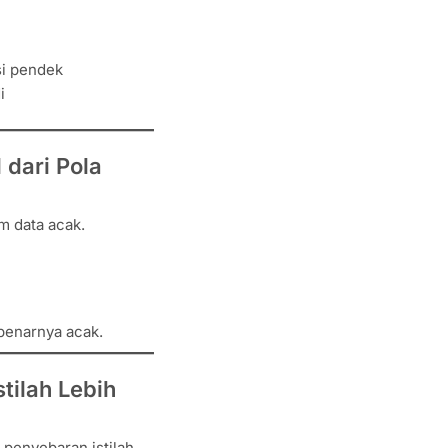
si pendek
i
 dari Pola
m data acak.
benarnya acak.
tilah Lebih
penyebaran istilah.