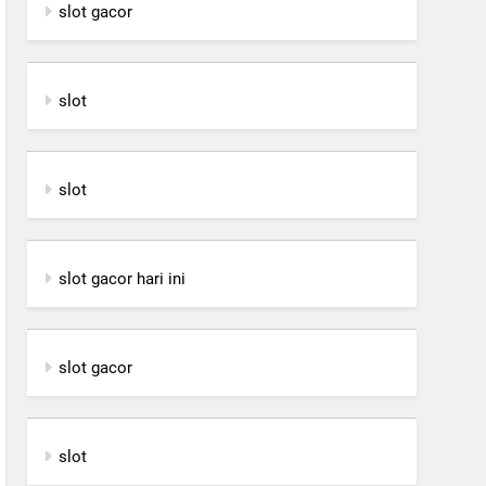
slot gacor
slot
slot
slot gacor hari ini
slot gacor
slot