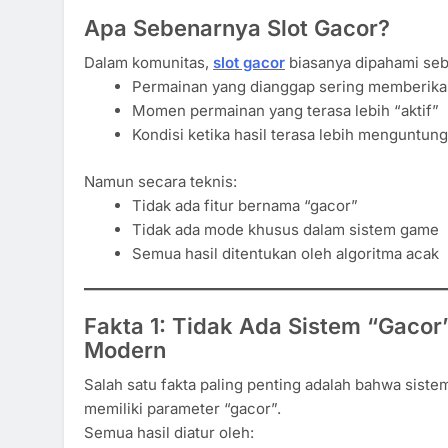
Apa Sebenarnya Slot Gacor?
Dalam komunitas,
slot gacor
biasanya dipahami seb
Permainan yang dianggap sering memberik
Momen permainan yang terasa lebih “aktif”
Kondisi ketika hasil terasa lebih menguntun
Namun secara teknis:
Tidak ada fitur bernama “gacor”
Tidak ada mode khusus dalam sistem game
Semua hasil ditentukan oleh algoritma acak
Fakta 1: Tidak Ada Sistem “Gaco
Modern
Salah satu fakta paling penting adalah bahwa sist
memiliki parameter “gacor”.
Semua hasil diatur oleh: