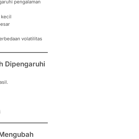
ngaruhi pengalaman
 kecil
besar
rbedaan volatilitas
h Dipengaruhi
sil.
i
g Mengubah