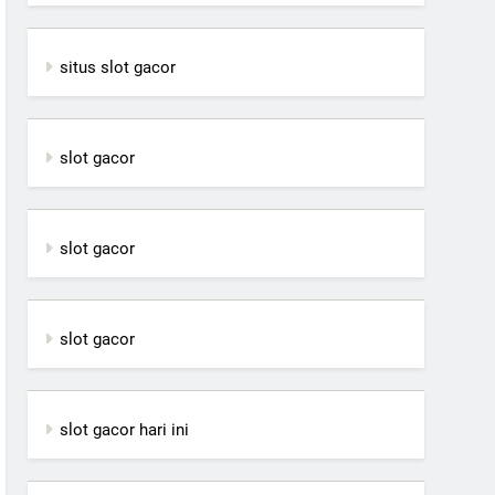
situs slot gacor
slot gacor
slot gacor
slot gacor
slot gacor hari ini