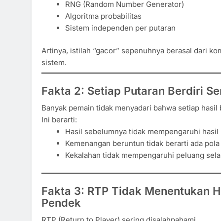
RNG (Random Number Generator)
Algoritma probabilitas
Sistem independen per putaran
Artinya, istilah “gacor” sepenuhnya berasal dari ko
sistem.
Fakta 2: Setiap Putaran Berdiri Se
Banyak pemain tidak menyadari bahwa setiap hasil 
Ini berarti:
Hasil sebelumnya tidak mempengaruhi hasil 
Kemenangan beruntun tidak berarti ada pola
Kekalahan tidak mempengaruhi peluang sela
Fakta 3: RTP Tidak Menentukan H
Pendek
RTP (Return to Player) sering disalahpahami.