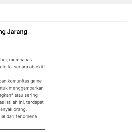
ng Jarang
tahui, membahas
igital secara objektif
apan komunitas game
untuk menggambarkan
gkan” atau sering
istilah ini, terdapat
banyak orang.
sial dari fenomena