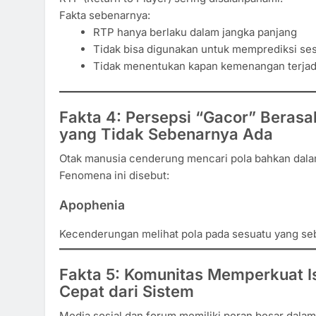
Fakta sebenarnya:
RTP hanya berlaku dalam jangka panjang
Tidak bisa digunakan untuk memprediksi se
Tidak menentukan kapan kemenangan terjad
Fakta 4: Persepsi “Gacor” Berasal
yang Tidak Sebenarnya Ada
Otak manusia cenderung mencari pola bahkan dala
Fenomena ini disebut:
Apophenia
Kecenderungan melihat pola pada sesuatu yang se
Fakta 5: Komunitas Memperkuat Is
Cepat dari Sistem
Media sosial dan forum memiliki peran besar dalam 