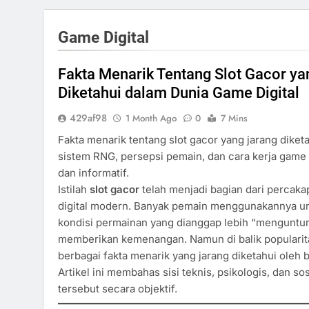
Game Digital
Fakta Menarik Tentang Slot Gacor ya
Diketahui dalam Dunia Game Digital
429af98
1 Month Ago
0
7 Mins
Fakta menarik tentang slot gacor yang jarang dike
sistem RNG, persepsi pemain, dan cara kerja game d
dan informatif.
Istilah
slot gacor
telah menjadi bagian dari percak
digital modern. Banyak pemain menggunakannya 
kondisi permainan yang dianggap lebih “menguntun
memberikan kemenangan. Namun di balik popularitas 
berbagai fakta menarik yang jarang diketahui oleh 
Artikel ini membahas sisi teknis, psikologis, dan so
tersebut secara objektif.