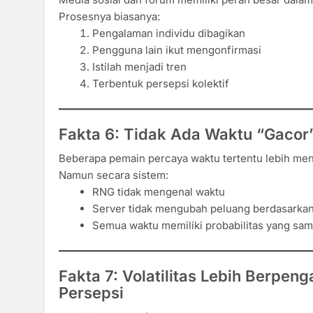
Prosesnya biasanya:
Pengalaman individu dibagikan
Pengguna lain ikut mengonfirmasi
Istilah menjadi tren
Terbentuk persepsi kolektif
Fakta 6: Tidak Ada Waktu “Gacor
Beberapa pemain percaya waktu tertentu lebih me
Namun secara sistem:
RNG tidak mengenal waktu
Server tidak mengubah peluang berdasarkan
Semua waktu memiliki probabilitas yang sam
Fakta 7: Volatilitas Lebih Berpen
Persepsi