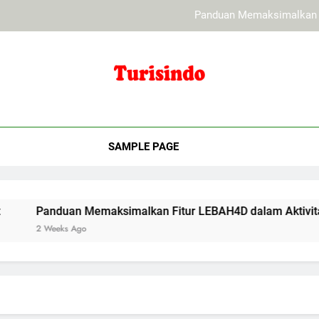
Panduan Memaksimalkan F
KAYA787 dan Upaya Membangun Sistem Lay
Cara Meningkatkan Efisiensi saat Mengaks
isindo
Panduan Menjelajahi EDWINSLOT dengan Lebih Cep
estinasi Wisata Terbaik Di Indonesia Bersama Turisindo. Layan
Panduan Memaksimalkan F
SAMPLE PAGE
KAYA787 dan Upaya Membangun Sistem Lay
Cara Meningkatkan Efisiensi saat Mengaks
uan Memaksimalkan Fitur LEBAH4D dalam Aktivitas Harian
s Ago