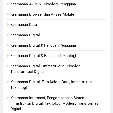
Keamanan Akun & Teknologi Pengguna
Keamanan Browser dan Akses Mobile
Keamanan Data
Keamanan Digital
Keamanan Digital & Panduan Pengguna
Keamanan Digital & Panduan Teknologi
Keamanan Digital • Infrastruktur Teknologi •
Transformasi Digital
Keamanan Digital, Tata Kelola Data, Infrastruktur
Teknologi
Keamanan Informasi, Pengembangan Sistem,
Infrastruktur Digital, Teknologi Modern, Transformasi
Digital