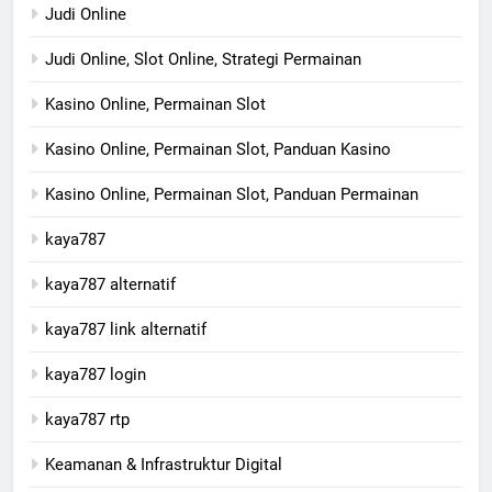
Judi Online
Judi Online, Slot Online, Strategi Permainan
Kasino Online, Permainan Slot
Kasino Online, Permainan Slot, Panduan Kasino
Kasino Online, Permainan Slot, Panduan Permainan
kaya787
kaya787 alternatif
kaya787 link alternatif
kaya787 login
kaya787 rtp
Keamanan & Infrastruktur Digital