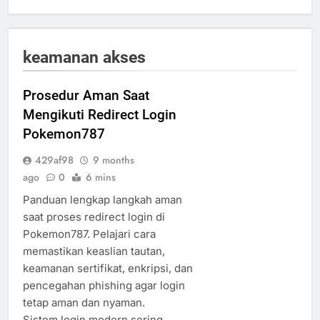
keamanan akses
Prosedur Aman Saat
Mengikuti Redirect Login
Pokemon787
429af98
9 months
ago
0
6 mins
Panduan lengkap langkah aman
saat proses redirect login di
Pokemon787. Pelajari cara
memastikan keaslian tautan,
keamanan sertifikat, enkripsi, dan
pencegahan phishing agar login
tetap aman dan nyaman.
Sistem login modern sering