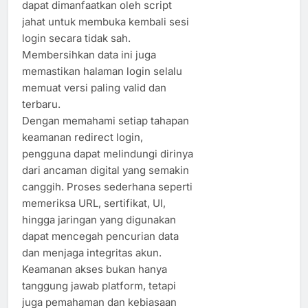
dapat dimanfaatkan oleh script
jahat untuk membuka kembali sesi
login secara tidak sah.
Membersihkan data ini juga
memastikan halaman login selalu
memuat versi paling valid dan
terbaru.
Dengan memahami setiap tahapan
keamanan redirect login,
pengguna dapat melindungi dirinya
dari ancaman digital yang semakin
canggih. Proses sederhana seperti
memeriksa URL, sertifikat, UI,
hingga jaringan yang digunakan
dapat mencegah pencurian data
dan menjaga integritas akun.
Keamanan akses bukan hanya
tanggung jawab platform, tetapi
juga pemahaman dan kebiasaan