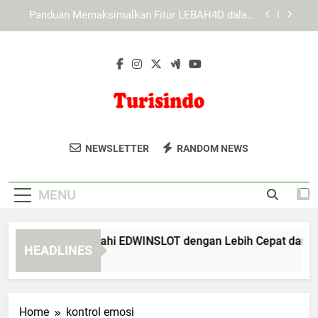
Skip
KAYA787 dan Upaya Membangun Sistem Layanan
to
yang Terpercaya bagi Pengguna
content
Cara Meningkatkan Efisiensi saat Mengakses
KAYA787 melalui Perangkat Pribadi
Panduan Menjelajahi EDWINSLOT dengan Lebih
Cepat dan Praktis di Berbagai Perangkat
Panduan Memaksimalkan Fitur LEBAH4D dalam
Aktivitas Harian
Turisindo
Jelajahi Destinasi Wisata Terbaik Di
KAYA787 dan Upaya Membangun Sistem Layanan
NEWSLETTER
RANDOM NEWS
yang Terpercaya bagi Pengguna
Indonesia Bersama Turisindo. Layanan
Cara Meningkatkan Efisiensi saat Mengakses
Wisata Profesional Untuk Perjalanan
KAYA787 melalui Perangkat Pribadi
MENU
Anda.
anduan Menjelajahi EDWINSLOT dengan Lebih Cepat dan Prakt
HEADLINES
 Weeks Ago
Home
kontrol emosi