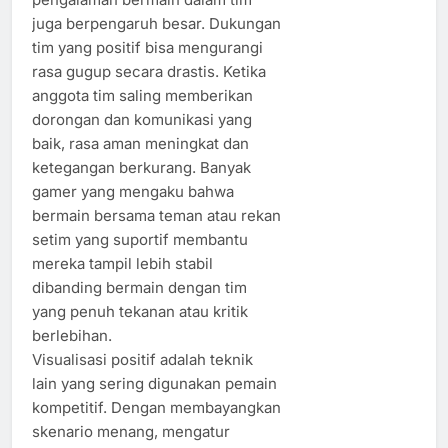
juga berpengaruh besar. Dukungan
tim yang positif bisa mengurangi
rasa gugup secara drastis. Ketika
anggota tim saling memberikan
dorongan dan komunikasi yang
baik, rasa aman meningkat dan
ketegangan berkurang. Banyak
gamer yang mengaku bahwa
bermain bersama teman atau rekan
setim yang suportif membantu
mereka tampil lebih stabil
dibanding bermain dengan tim
yang penuh tekanan atau kritik
berlebihan.
Visualisasi positif adalah teknik
lain yang sering digunakan pemain
kompetitif. Dengan membayangkan
skenario menang, mengatur