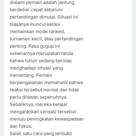
dialami pemain adalah jantung
berdebar cepat sebelum
pertandingan dimulai. Situasi ini
biasanya muncul ketika
memainkan mode ranked,
turnamen kecil, atau pertandingan
penting. Rasa gugup ini
sebenarnya merupakan tanda
bahwa tubuh sedang bersiap
menghadapi situasi yang
menantang. Pemain
berpengalaman memahami bahwa
reaksi tersebut normal dan tidak
perlu dilawan sepenuhnya.
Sebaliknya, mereka belajar
mengarahkan sensasi tersebut
menuju peningkatan kewaspadaan
dan fokus.
Salah satu cara yang terbukti