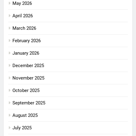
May 2026
April 2026
March 2026
February 2026
January 2026
December 2025
November 2025
October 2025
September 2025
August 2025
July 2025