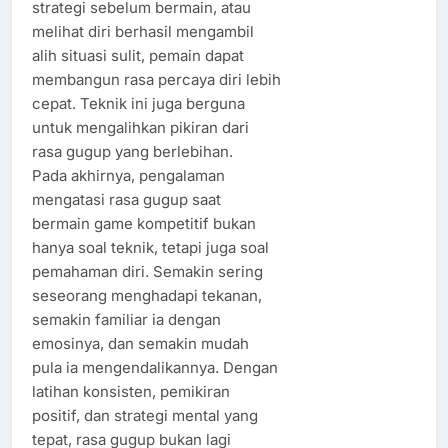
strategi sebelum bermain, atau
melihat diri berhasil mengambil
alih situasi sulit, pemain dapat
membangun rasa percaya diri lebih
cepat. Teknik ini juga berguna
untuk mengalihkan pikiran dari
rasa gugup yang berlebihan.
Pada akhirnya, pengalaman
mengatasi rasa gugup saat
bermain game kompetitif bukan
hanya soal teknik, tetapi juga soal
pemahaman diri. Semakin sering
seseorang menghadapi tekanan,
semakin familiar ia dengan
emosinya, dan semakin mudah
pula ia mengendalikannya. Dengan
latihan konsisten, pemikiran
positif, dan strategi mental yang
tepat, rasa gugup bukan lagi