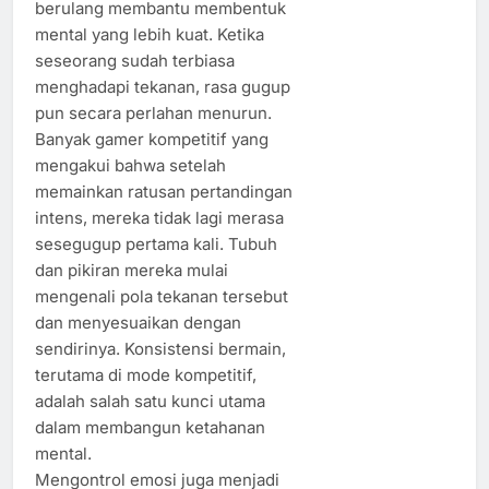
berulang membantu membentuk
mental yang lebih kuat. Ketika
seseorang sudah terbiasa
menghadapi tekanan, rasa gugup
pun secara perlahan menurun.
Banyak gamer kompetitif yang
mengakui bahwa setelah
memainkan ratusan pertandingan
intens, mereka tidak lagi merasa
sesegugup pertama kali. Tubuh
dan pikiran mereka mulai
mengenali pola tekanan tersebut
dan menyesuaikan dengan
sendirinya. Konsistensi bermain,
terutama di mode kompetitif,
adalah salah satu kunci utama
dalam membangun ketahanan
mental.
Mengontrol emosi juga menjadi