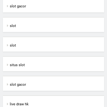
slot gacor
slot
slot
situs slot
slot gacor
live draw hk