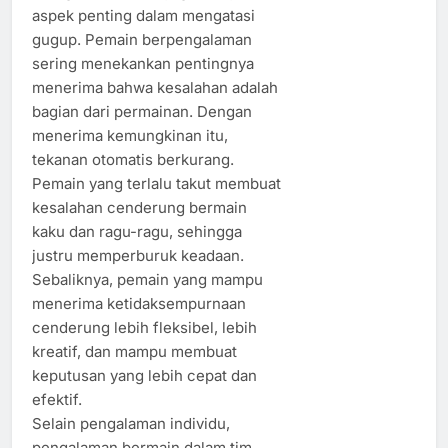
aspek penting dalam mengatasi
gugup. Pemain berpengalaman
sering menekankan pentingnya
menerima bahwa kesalahan adalah
bagian dari permainan. Dengan
menerima kemungkinan itu,
tekanan otomatis berkurang.
Pemain yang terlalu takut membuat
kesalahan cenderung bermain
kaku dan ragu-ragu, sehingga
justru memperburuk keadaan.
Sebaliknya, pemain yang mampu
menerima ketidaksempurnaan
cenderung lebih fleksibel, lebih
kreatif, dan mampu membuat
keputusan yang lebih cepat dan
efektif.
Selain pengalaman individu,
pengalaman bermain dalam tim