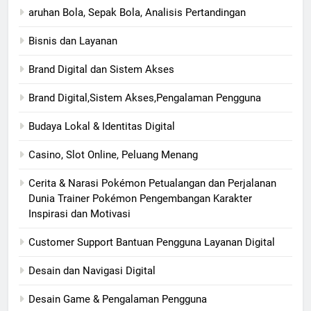
aruhan Bola, Sepak Bola, Analisis Pertandingan
Bisnis dan Layanan
Brand Digital dan Sistem Akses
Brand Digital,Sistem Akses,Pengalaman Pengguna
Budaya Lokal & Identitas Digital
Casino, Slot Online, Peluang Menang
Cerita & Narasi Pokémon Petualangan dan Perjalanan
Dunia Trainer Pokémon Pengembangan Karakter
Inspirasi dan Motivasi
Customer Support Bantuan Pengguna Layanan Digital
Desain dan Navigasi Digital
Desain Game & Pengalaman Pengguna