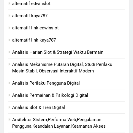
alternatif edwinslot
alternatif kaya787
alternatif link edwinslot
alternatif link kaya787
Analisis Harian Slot & Strategi Waktu Bermain
Analisis Mekanisme Putaran Digital, Studi Perilaku
Mesin Stabil, Observasi Interaktif Modern
Analisis Perilaku Pengguna Digital
Analisis Permainan & Psikologi Digital
Analisis Slot & Tren Digital
Arsitektur Sistem,Performa Web,Pengalaman
Pengguna,Keandalan Layanan,Keamanan Akses