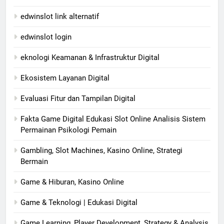
edwinslot link alternatif
edwinslot login
eknologi Keamanan & Infrastruktur Digital
Ekosistem Layanan Digital
Evaluasi Fitur dan Tampilan Digital
Fakta Game Digital Edukasi Slot Online Analisis Sistem
Permainan Psikologi Pemain
Gambling, Slot Machines, Kasino Online, Strategi
Bermain
Game & Hiburan, Kasino Online
Game & Teknologi | Edukasi Digital
Game Learning, Player Development, Strategy & Analysis,