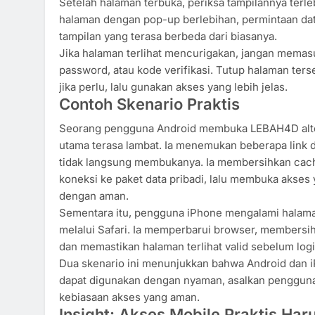
Setelah halaman terbuka, periksa tampilannya terle
halaman dengan pop-up berlebihan, permintaan data
tampilan yang terasa berbeda dari biasanya.
Jika halaman terlihat mencurigakan, jangan mema
password, atau kode verifikasi. Tutup halaman ter
jika perlu, lalu gunakan akses yang lebih jelas.
Contoh Skenario Praktis
Seorang pengguna Android membuka LEBAH4D alter
utama terasa lambat. Ia menemukan beberapa link da
tidak langsung membukanya. Ia membersihkan cac
koneksi ke paket data pribadi, lalu membuka akses
dengan aman.
Sementara itu, pengguna iPhone mengalami halama
melalui Safari. Ia memperbarui browser, membersih
dan memastikan halaman terlihat valid sebelum logi
Dua skenario ini menunjukkan bahwa Android dan
dapat digunakan dengan nyaman, asalkan penggu
kebiasaan akses yang aman.
Insight: Akses Mobile Praktis Ha