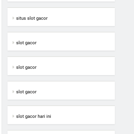
situs slot gacor
slot gacor
slot gacor
slot gacor
slot gacor hari ini