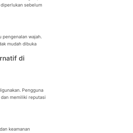
k diperlukan sebelum
tau pengenalan wajah.
idak mudah dibuka
natif di
digunakan. Pengguna
 dan memiliki reputasi
 dan keamanan