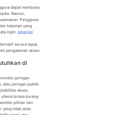
gguna dapat membuka
rsedia. Namun,
n keamanan. Pengguna
 dan halaman yang
ta login.
lebah4d
natif secara tepat,
leh pengalaman akses
utuhkan di
kondisi jaringan.
atau jaringan publik.
tabilitas akses.
s utama terasa kurang
miliki pilihan lain
yang tidak jelas.
H4D resmi, atau