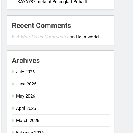
KAYA787 melalui Perangkat Pribadi
Recent Comments
A WordPress Commenter
on
Hello world!
Archives
July 2026
June 2026
May 2026
April 2026
March 2026
February 2026