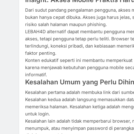
Dari sudut pandang pengalaman pengguna, akses m
bukan hanya cepat dibuka. Akses juga harus jelas, s
risiko salah halaman maupun phishing.
LEBAH4D alternatif dapat membantu pengguna mend
akses, tetapi pengguna tetap perlu teliti. Browser t
terlindungi, koneksi pribadi, dan kebiasaan memer
faktor penting.
Konten edukatif seperti ini membantu memperkua
karena menjawab kebutuhan pengguna mobile secar
informatif.
Kesalahan Umum yang Perlu Dihin
Kesalahan pertama adalah membuka link dari sumber
Kesalahan kedua adalah langsung memasukkan data
memeriksa halaman. Kesalahan ketiga adalah meng
untuk login.
Kesalahan lain adalah tidak memperbarui browser
menumpuk, atau menyimpan password di perangkat