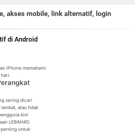
 akses mobile, link alternatif, login
f di Android
dan iPhone memahami
hari.
Perangkat
g sering dicari
lambat, atau tidak
pengguna kini
unaan LEBAH4D
g penting untuk