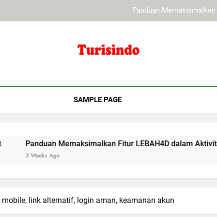
Panduan Memaksimalkan F
KAYA787 dan Upaya Membangun Sistem Lay
Cara Meningkatkan Efisiensi saat Mengaks
isindo
Panduan Menjelajahi EDWINSLOT dengan Lebih Cep
estinasi Wisata Terbaik Di Indonesia Bersama Turisindo. Layan
Panduan Memaksimalkan F
SAMPLE PAGE
KAYA787 dan Upaya Membangun Sistem Lay
Cara Meningkatkan Efisiensi saat Mengaks
uan Memaksimalkan Fitur LEBAH4D dalam Aktivitas Harian
ks Ago
 mobile, link alternatif, login aman, keamanan akun