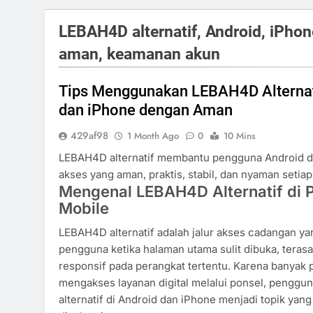
LEBAH4D alternatif, Android, iPhone,
aman, keamanan akun
Tips Menggunakan LEBAH4D Alternati
dan iPhone dengan Aman
429af98
1 Month Ago
0
10 Mins
LEBAH4D alternatif membantu pengguna Android 
akses yang aman, praktis, stabil, dan nyaman setiap 
Mengenal LEBAH4D Alternatif di 
Mobile
LEBAH4D alternatif adalah jalur akses cadangan yan
pengguna ketika halaman utama sulit dibuka, terasa 
responsif pada perangkat tertentu. Karena banyak 
mengakses layanan digital melalui ponsel, pengg
alternatif di Android dan iPhone menjadi topik yan