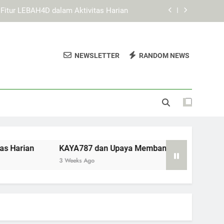
itur LEBAH4D dalam Aktivitas Harian
anan yang Terpercaya bagi Pengguna
es KAYA787 melalui Perangkat Pribadi
NEWSLETTER
RANDOM NEWS
at dan Praktis di Berbagai Perangkat
an Wisata Profesional Untuk Perjalanan Anda.
itur LEBAH4D dalam Aktivitas Harian
anan yang Terpercaya bagi Pengguna
es KAYA787 melalui Perangkat Pribadi
KAYA787 dan Upaya Membangun Sistem Layanan yang Te
3 Weeks Ago