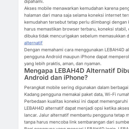
dipahami.
Akses mobile menawarkan kemudahan karena pen
halaman dari mana saja selama koneksi internet te
kemudahan tersebut tetap perlu diimbangi denga
harus memastikan browser terbaru, koneksi stabil,
dibuka tidak mencurigakan sebelum memasukkan da
alternatif
Dengan memahami cara menggunakan LEBAH4D alter
pengguna Android maupun iPhone dapat mempero
yang lebih praktis, aman, dan nyaman.
Mengapa LEBAH4D Alternatif Dib
Android dan iPhone?
Perangkat mobile sering digunakan dalam berbagai 
Kadang pengguna memakai paket data, Wi-Fi rumah, 
Perbedaan kualitas koneksi ini dapat memengaruhi s
LEBAH4D alternatif dapat menjadi opsi ketika akse
lancar. Jalur alternatif membantu pengguna tetap me
tanpa harus mencoba link sembarangan dari sumber 
Bagi pengguna yang mencari LEBAH4D login, LEBA