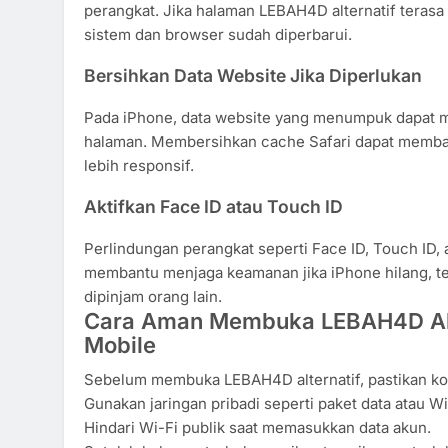
perangkat. Jika halaman LEBAH4D alternatif terasa 
sistem dan browser sudah diperbarui.
Bersihkan Data Website Jika Diperlukan
Pada iPhone, data website yang menumpuk dapat 
halaman. Membersihkan cache Safari dapat memba
lebih responsif.
Aktifkan Face ID atau Touch ID
Perlindungan perangkat seperti Face ID, Touch ID, 
membantu menjaga keamanan jika iPhone hilang, ter
dipinjam orang lain.
Cara Aman Membuka LEBAH4D Alte
Mobile
Sebelum membuka LEBAH4D alternatif, pastikan kone
Gunakan jaringan pribadi seperti paket data atau 
Hindari Wi-Fi publik saat memasukkan data akun.