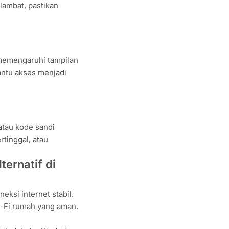
lambat, pastikan
memengaruhi tampilan
ntu akses menjadi
atau kode sandi
tinggal, atau
rnatif di
ksi internet stabil.
Wi-Fi rumah yang aman.