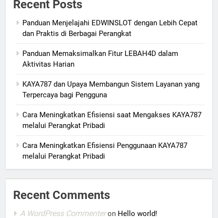
Recent Posts
Panduan Menjelajahi EDWINSLOT dengan Lebih Cepat
dan Praktis di Berbagai Perangkat
Panduan Memaksimalkan Fitur LEBAH4D dalam
Aktivitas Harian
KAYA787 dan Upaya Membangun Sistem Layanan yang
Terpercaya bagi Pengguna
Cara Meningkatkan Efisiensi saat Mengakses KAYA787
melalui Perangkat Pribadi
Cara Meningkatkan Efisiensi Penggunaan KAYA787
melalui Perangkat Pribadi
Recent Comments
A WordPress Commenter
on
Hello world!