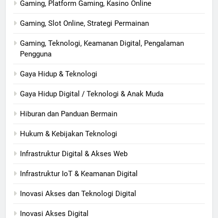
Gaming, Platform Gaming, Kasino Online
Gaming, Slot Online, Strategi Permainan
Gaming, Teknologi, Keamanan Digital, Pengalaman
Pengguna
Gaya Hidup & Teknologi
Gaya Hidup Digital / Teknologi & Anak Muda
Hiburan dan Panduan Bermain
Hukum & Kebijakan Teknologi
Infrastruktur Digital & Akses Web
Infrastruktur IoT & Keamanan Digital
Inovasi Akses dan Teknologi Digital
Inovasi Akses Digital