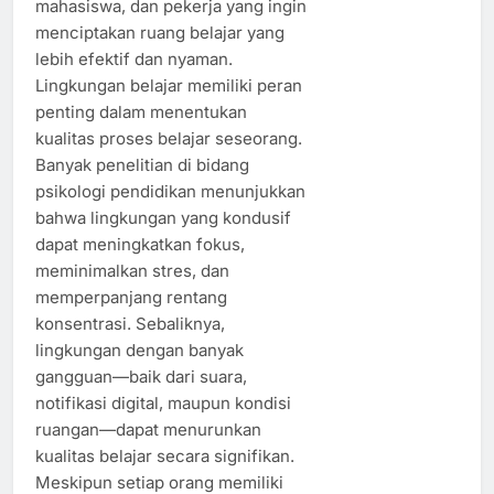
mahasiswa, dan pekerja yang ingin
menciptakan ruang belajar yang
lebih efektif dan nyaman.
Lingkungan belajar memiliki peran
penting dalam menentukan
kualitas proses belajar seseorang.
Banyak penelitian di bidang
psikologi pendidikan menunjukkan
bahwa lingkungan yang kondusif
dapat meningkatkan fokus,
meminimalkan stres, dan
memperpanjang rentang
konsentrasi. Sebaliknya,
lingkungan dengan banyak
gangguan—baik dari suara,
notifikasi digital, maupun kondisi
ruangan—dapat menurunkan
kualitas belajar secara signifikan.
Meskipun setiap orang memiliki