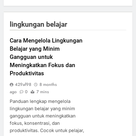
lingkungan belajar
Cara Mengelola Lingkungan
Belajar yang Minim
Gangguan untuk
Meningkatkan Fokus dan
Produktivitas
429af98
8 months
ago
0
7 mins
Panduan lengkap mengelola
lingkungan belajar yang minim
gangguan untuk meningkatkan
fokus, konsentrasi, dan
produktivitas. Cocok untuk pelajar,