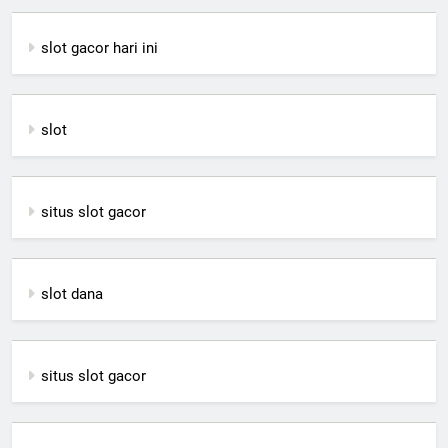
slot gacor hari ini
slot
situs slot gacor
slot dana
situs slot gacor