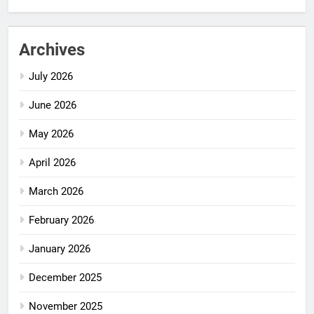
Archives
July 2026
June 2026
May 2026
April 2026
March 2026
February 2026
January 2026
December 2025
November 2025