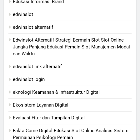
Edukasi Informasi Brand
edwinslot
edwinslot alternatif
Edwinslot Alternatif Strategi Bermain Slot Slot Online
Jangka Panjang Edukasi Pemain Slot Manajemen Modal
dan Waktu
edwinslot link alternatif
edwinslot login
eknologi Keamanan & Infrastruktur Digital
Ekosistem Layanan Digital
Evaluasi Fitur dan Tampilan Digital
Fakta Game Digital Edukasi Slot Online Analisis Sistem
Permainan Psikologi Pemain