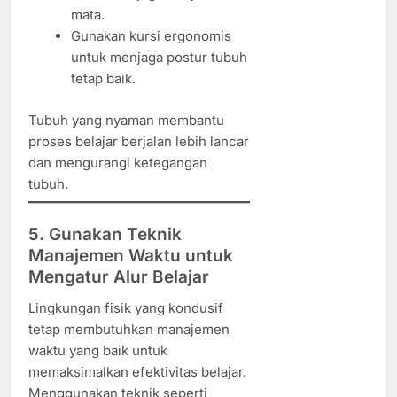
mata.
Gunakan kursi ergonomis
untuk menjaga postur tubuh
tetap baik.
Tubuh yang nyaman membantu
proses belajar berjalan lebih lancar
dan mengurangi ketegangan
tubuh.
5. Gunakan Teknik
Manajemen Waktu untuk
Mengatur Alur Belajar
Lingkungan fisik yang kondusif
tetap membutuhkan manajemen
waktu yang baik untuk
memaksimalkan efektivitas belajar.
Menggunakan teknik seperti