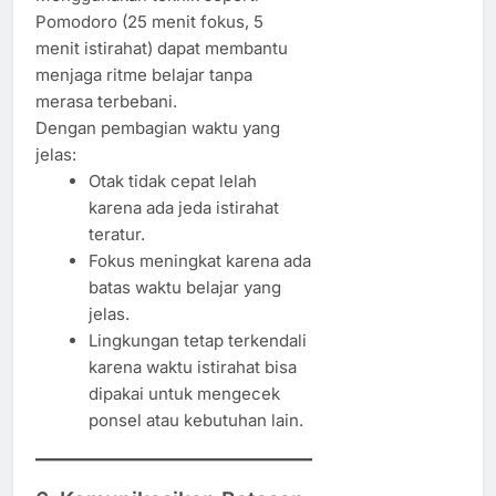
Pomodoro (25 menit fokus, 5
menit istirahat) dapat membantu
menjaga ritme belajar tanpa
merasa terbebani.
Dengan pembagian waktu yang
jelas:
Otak tidak cepat lelah
karena ada jeda istirahat
teratur.
Fokus meningkat karena ada
batas waktu belajar yang
jelas.
Lingkungan tetap terkendali
karena waktu istirahat bisa
dipakai untuk mengecek
ponsel atau kebutuhan lain.