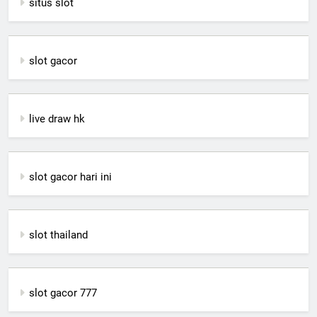
situs slot
slot gacor
live draw hk
slot gacor hari ini
slot thailand
slot gacor 777