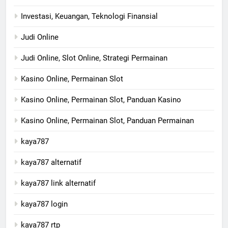
Investasi, Keuangan, Teknologi Finansial
Judi Online
Judi Online, Slot Online, Strategi Permainan
Kasino Online, Permainan Slot
Kasino Online, Permainan Slot, Panduan Kasino
Kasino Online, Permainan Slot, Panduan Permainan
kaya787
kaya787 alternatif
kaya787 link alternatif
kaya787 login
kaya787 rtp